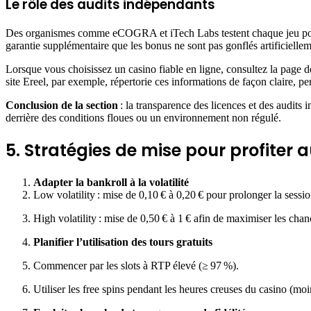
Le rôle des audits indépendants
Des organismes comme eCOGRA et iTech Labs testent chaque jeu pour 
garantie supplémentaire que les bonus ne sont pas gonflés artificiellem
Lorsque vous choisissez un casino fiable en ligne, consultez la page 
site Ereel, par exemple, répertorie ces informations de façon claire, 
Conclusion de la section
: la transparence des licences et des audits 
derrière des conditions floues ou un environnement non régulé.
5. Stratégies de mise pour profiter 
Adapter la bankroll à la volatilité
Low volatility : mise de 0,10 € à 0,20 € pour prolonger la sessio
High volatility : mise de 0,50 € à 1 € afin de maximiser les chan
Planifier l’utilisation des tours gratuits
Commencer par les slots à RTP élevé (≥ 97 %).
Utiliser les free spins pendant les heures creuses du casino (moi