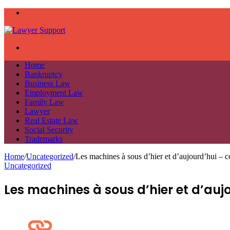
Menu
Search
for
Home
Bankruptcy
Business Law
Employment Law
Family Law
Lawyer
Real Estate Law
Social Security
Trademarks
Home
/
Uncategorized
/
Les machines à sous d’hier et d’aujourd’hui – 
Uncategorized
Les machines à sous d’hier et d’au