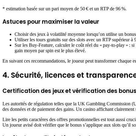
* estimation basée sur un pari moyen de 50 € et un RTP de 96 %.
Astuces pour maximiser la valeur
Choisir des jeux à volatilité moyenne lorsqu’on utilise un bonus d
Utiliser les tours gratuits sur des slots avec un RTP supérieur à 
Sur les Buy‑Feature, calculer le coût réel du « pay‑to‑play » : s
gain moyen par spin est le plus élevé.
En suivant ces recommandations, le joueur peut transformer chaque eur
4. Sécurité, licences et transparen
Certification des jeux et vérification des bonu
Les autorités de régulation telles que la UK Gambling Commission (U
des données et de paiement des gains. Un casino affichant clairement 
Lire les petits caractères des offres promotionnelles est tout aussi cru
Un joueur avisé doit vérifier que le bonus s’applique aux slots qu’il sou