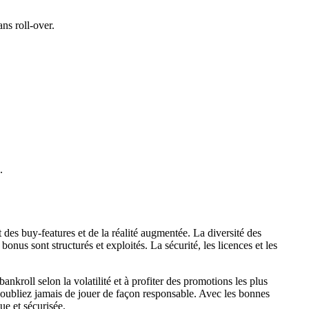
ns roll‑over.
.
es buy‑features et de la réalité augmentée. La diversité des
us sont structurés et exploités. La sécurité, les licences et les
ankroll selon la volatilité et à profiter des promotions les plus
n’oubliez jamais de jouer de façon responsable. Avec les bonnes
ue et sécurisée.