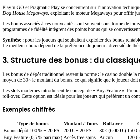
Play’n GO et Pragmatic Play se concentrent sur l’innovation techniq
Dog House Megaways
, exploitant le moteur Megaways pour offrir jus
Les bonus associés à ces nouveautés sont souvent sous forme de tours gra
programmes de fidélité intègrent des points bonus qui se convertissent 
Synthèse
: pour les joueurs qui souhaitent exploiter des bonus rentables
Le meilleur choix dépend de la préférence du joueur : diversité de th
3. Structure des bonus : du classiqu
Les bonus de dépôt traditionnel restent la norme : le casino double la m
moyen de 30× le montant du bonus, ce qui signifie que le joueur doit 
Les slots modernes introduisent le concept de « Buy‑Feature ». Pren
roll‑over. Cette option est idéale pour les joueurs qui préfèrent un con
Exemples chiffrés
Type de bonus
Montant / Tours
Roll‑over
G
Bonus dépôt 100 % + 20 FS
200 € + 20 FS
30× (6 000 €)
150 € 
Buy‑Feature (0,5 % pari max)
Accès free spins
Aucun
120 € 