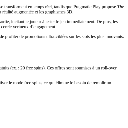
 se transforment en temps réel, tandis que Pragmatic Play propose
The
la réalité augmentée et les graphismes 3D.
rtie, incitant le joueur à tester le jeu immédiatement. De plus, les
 un cercle vertueux d’engagement.
de profiter de promotions ultra‑ciblées sur les slots les plus innovants.
tuits (ex. : 20 free spins). Ces offres sont soumises à un roll‑over
iver le mode free spins, ce qui élimine le besoin de remplir un