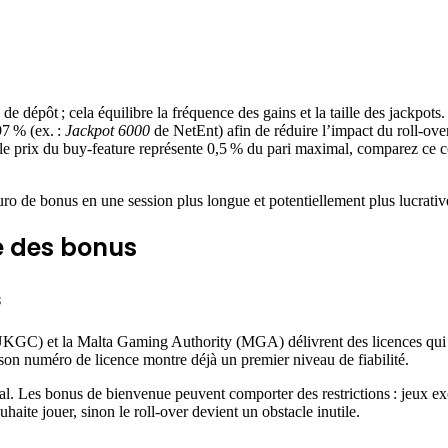
e dépôt ; cela équilibre la fréquence des gains et la taille des jackpots.
97 % (ex. :
Jackpot 6000
de NetEnt) afin de réduire l’impact du roll‑over
i le prix du buy‑feature représente 0,5 % du pari maximal, comparez ce coû
o de bonus en une session plus longue et potentiellement plus lucrative,
ce des bonus
s
KGC) et la Malta Gaming Authority (MGA) délivrent des licences qui ga
son numéro de licence montre déjà un premier niveau de fiabilité.
cial. Les bonus de bienvenue peuvent comporter des restrictions : jeux exc
haite jouer, sinon le roll‑over devient un obstacle inutile.