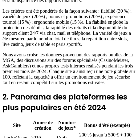
et la transparence des rapports financiers.
Les critères ont été pondérés de la façon suivante : fiabilité (30 %) ;
variété de jeux (20 %) ; bonus et promotions (20 %) ; expérience
tournoi (15 %) ; ergonomie mobile (15 %). La fiabilité englobe la
protection des dépôts, la rapidité des retraits et la disponibilité du
support client 24/7 via chat, mail et téléphone. La variété de jeux a
été mesurée par le nombre total de titres, la répartition entre slots,
live casino, jeux de table et paris sportifs.
Nous avons croisé les données provenant des rapports publics de la
MGA, des discussions sur des forums spécialisés (CasinoMeister,
AskGamblers) et nos propres tests internes réalisés pendant les trois
premiers mois de 2024. Chaque site a ainsi reçu une note globale sur
100, reflétant la capacité à offrir un environnement de jeu sécurisé
tout en restant compétitif sur les promotions estivales.
2. Panorama des plateformes les
plus populaires en été 2024
Année de
Nombre
Site
Bonus d’été (exemple)
création
de jeux*
200 % jusqu’à 500 € + 100
LuckyWave
2016
2 850