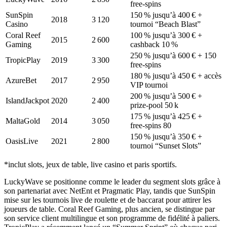
free‑spins
SunSpin
150 % jusqu’à 400 € +
2018
3 120
Casino
tournoi “Beach Blast”
Coral Reef
100 % jusqu’à 300 € +
2015
2 600
Gaming
cashback 10 %
250 % jusqu’à 600 € + 150
TropicPlay
2019
3 300
free‑spins
180 % jusqu’à 450 € + accès
AzureBet
2017
2 950
VIP tournoi
200 % jusqu’à 500 € +
IslandJackpot
2020
2 400
prize‑pool 50 k
175 % jusqu’à 425 € +
MaltaGold
2014
3 050
free‑spins 80
150 % jusqu’à 350 € +
OasisLive
2021
2 800
tournoi “Sunset Slots”
*inclut slots, jeux de table, live casino et paris sportifs.
LuckyWave se positionne comme le leader du segment slots grâce à
son partenariat avec NetEnt et Pragmatic Play, tandis que SunSpin
mise sur les tournois live de roulette et de baccarat pour attirer les
joueurs de table. Coral Reef Gaming, plus ancien, se distingue par
son service client multilingue et son programme de fidélité à paliers.