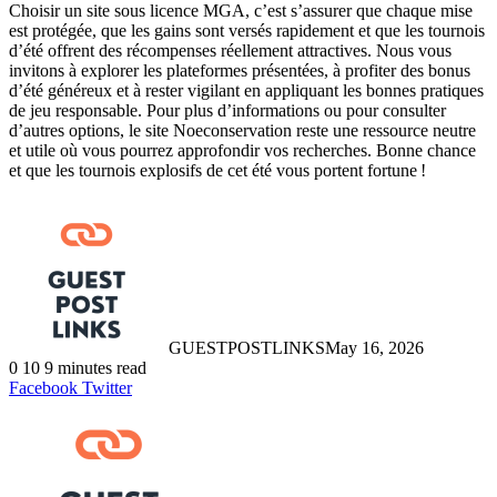
Choisir un site sous licence MGA, c’est s’assurer que chaque mise
est protégée, que les gains sont versés rapidement et que les tournois
d’été offrent des récompenses réellement attractives. Nous vous
invitons à explorer les plateformes présentées, à profiter des bonus
d’été généreux et à rester vigilant en appliquant les bonnes pratiques
de jeu responsable. Pour plus d’informations ou pour consulter
d’autres options, le site Noeconservation reste une ressource neutre
et utile où vous pourrez approfondir vos recherches. Bonne chance
et que les tournois explosifs de cet été vous portent fortune !
GUESTPOSTLINKS
May 16, 2026
0
10
9 minutes read
LinkedIn
Tumblr
Pinterest
Reddit
VKontakte
Share
Print
Facebook
Twitter
via
Email