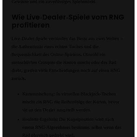
Gewinne und ein zuverlässiges Spielumfeld.
Wie Live‑Dealer‑Spiele vom RNG
profitieren
Live‑Dealer‑Spiele verbinden das Beste aus zwei Welten –
die Authentizität eines echten Tisches und die
Bequemlichkeit des Online‑Spielens. Obwohl ein
menschlicher Croupier die Karten mischt oder das Rad
dreht, greifen viele Entscheidungen noch auf einen RNG
zurück.
Kartenmischung: In virtuellen Blackjack‑Tischen
mischt ein RNG die Reihenfolge der Karten, bevor
sie an den Dealer ausgeteilt werden.
Roulette‑Ergebnis: Die Kugelposition wird nach
einem RNG‑Algorithmus bestimmt, selbst wenn das
Rad physisch gedreht wird.