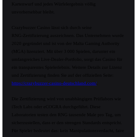
Kartenwurf und jedes Würfelergebnis völlig
unvorhersehbar bleibt.
Crazybuzzer Casino lässt sich durch seine
RNG‑Zertifizierung auszeichnen. Das Unternehmen wurde
2020 gegründet und ist von der Malta Gaming Authority
(MGA) lizenziert. Mit über 3 000 Spielen, darunter ein
umfangreiches Live‑Dealer‑Portfolio, sorgt das Casino für
ein transparentes Spielerlebnis. Weitere Details zur Lizenz
und Zertifizierung finden Sie auf der offiziellen Seite:
https://crazybuzzer-casino-deutschland.com/
.
Die Zertifizierung wird von unabhängigen Prüflabors wie
iTech Labs oder eCOGRA durchgeführt. Diese
Laboratorien testen den RNG tausende Male pro Tag, um
sicherzustellen, dass er den strengen Standards entspricht.
Für Spieler bedeutet das: kein Manipulationsverdacht, faire