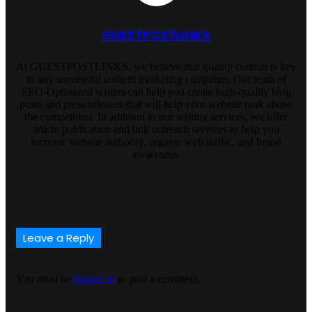
GUESTPOSTLINKS
At GUESTPOSTLINKS, we believe that quality content is key
to any successful content marketing campaign. Our team of
SEO-Optimized writers can help you create high-quality blog
posts and press releases that will help your website rank above
the competition. In addition to our writing services, we offer
article publication and link outreach services to help you
increase website authority, organic web traffic, and brand
awareness.
Pinterest
Website
Facebook
Twitter
LinkedIn
Leave a Reply
You must be
logged in
to post a comment.