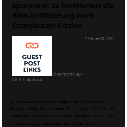
spannend: So funktioniert die
RNG‑Zertifizierung beim
Crazybuzzer Casino
February 15, 2026
GUESTPOSTLINKS
0
9
3 minutes read
Ein zertifizierter Zufallszahlengenerator (RNG) ist das
Herzstück jedes Online‑Casino‑Spiels. Ohne RNG könnten
weder Slots noch Tischspiele echte Zufälligkeit bieten. Die
Zertifizierung garantiert, dass jede Drehung, jeder