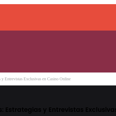
s y Entrevistas Exclusivas en Casino Online
: Estrategias y Entrevistas Exclusiva