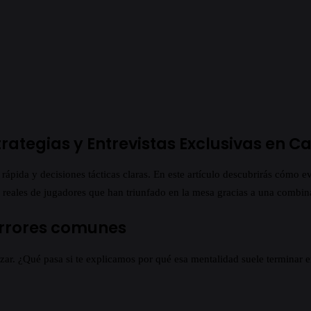
rategias y Entrevistas Exclusivas en C
ápida y decisiones tácticas claras. En este artículo descubrirás cómo evi
 reales de jugadores que han triunfado en la mesa gracias a una combina
errores comunes
ar. ¿Qué pasa si te explicamos por qué esa mentalidad suele terminar en