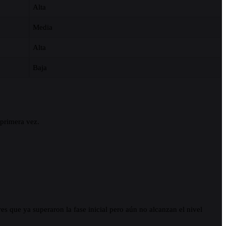
Alta
Media
Alta
Baja
 primera vez.
es que ya superaron la fase inicial pero aún no alcanzan el nivel