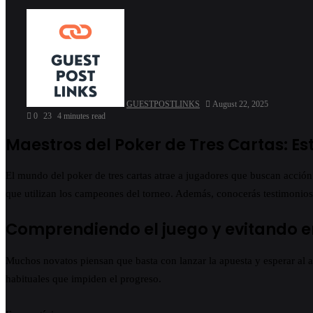
GUESTPOSTLINKS
August 22, 2025
0
23
4 minutes read
Maestros del Poker de Tres Cartas: Est
El mundo del poker de tres cartas atrae a jugadores que buscan acción r
que utilizan los campeones del torneo. Además, conocerás testimonios
Comprendiendo el juego y evitando 
Muchos novatos piensan que basta con lanzar la apuesta y esperar al az
habituales que impiden el progreso.