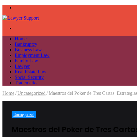
Menu
Search
for
Home
Bankruptcy
Business Law
Employment Law
Family Law
Lawyer
Real Estate Law
Social Security
Trademarks
Home
/
Uncategorized
/
Maestros del Poker de Tres Cartas: Estrategia
Uncategorized
Maestros del Poker de Tres Cartas