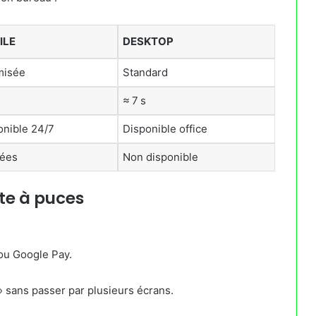
ILE
DESKTOP
misée
Standard
≈ 7 s
onible 24/7
Disponible office
vées
Non disponible
ste à puces
.
 ou Google Pay.
 » sans passer par plusieurs écrans.