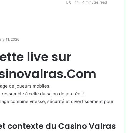
0
14
4 minutes read
ry 11, 2026
ette live sur
sinovalras.Com
tage de joueurs mobiles.
e ressemble à celle du salon de jeu réel !
lage combine vitesse, sécurité et divertissement pour
et contexte du Casino Valras