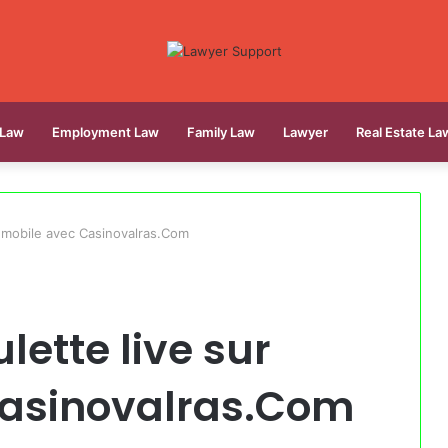
 Law
Employment Law
Family Law
Lawyer
Real Estate La
ur mobile avec Casinovalras.Com
ulette live sur
Casinovalras.Com