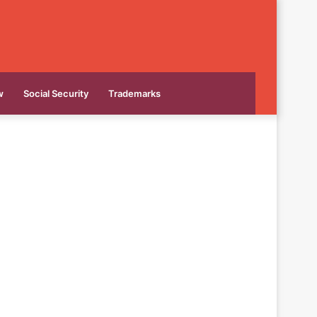
w
Social Security
Trademarks