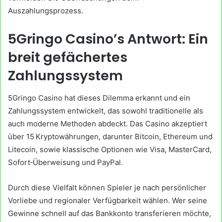
Auszahlungsprozess.
5Gringo Casino’s Antwort: Ein
breit gefächertes
Zahlungssystem
5Gringo Casino hat dieses Dilemma erkannt und ein
Zahlungssystem entwickelt, das sowohl traditionelle als
auch moderne Methoden abdeckt. Das Casino akzeptiert
über 15 Kryptowährungen, darunter Bitcoin, Ethereum und
Litecoin, sowie klassische Optionen wie Visa, MasterCard,
Sofort‑Überweisung und PayPal.
Durch diese Vielfalt können Spieler je nach persönlicher
Vorliebe und regionaler Verfügbarkeit wählen. Wer seine
Gewinne schnell auf das Bankkonto transferieren möchte,