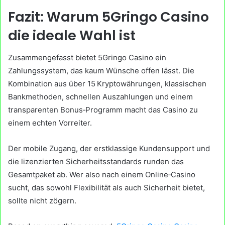
Fazit: Warum 5Gringo Casino
die ideale Wahl ist
Zusammengefasst bietet 5Gringo Casino ein
Zahlungssystem, das kaum Wünsche offen lässt. Die
Kombination aus über 15 Kryptowährungen, klassischen
Bankmethoden, schnellen Auszahlungen und einem
transparenten Bonus‑Programm macht das Casino zu
einem echten Vorreiter.
Der mobile Zugang, der erstklassige Kundensupport und
die lizenzierten Sicherheitsstandards runden das
Gesamtpaket ab. Wer also nach einem Online‑Casino
sucht, das sowohl Flexibilität als auch Sicherheit bietet,
sollte nicht zögern.