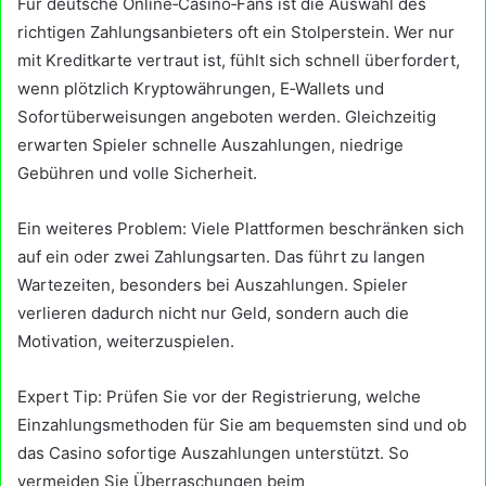
Für deutsche Online‑Casino‑Fans ist die Auswahl des
richtigen Zahlungsanbieters oft ein Stolperstein. Wer nur
mit Kreditkarte vertraut ist, fühlt sich schnell überfordert,
wenn plötzlich Kryptowährungen, E‑Wallets und
Sofortüberweisungen angeboten werden. Gleichzeitig
erwarten Spieler schnelle Auszahlungen, niedrige
Gebühren und volle Sicherheit.
Ein weiteres Problem: Viele Plattformen beschränken sich
auf ein oder zwei Zahlungsarten. Das führt zu langen
Wartezeiten, besonders bei Auszahlungen. Spieler
verlieren dadurch nicht nur Geld, sondern auch die
Motivation, weiterzuspielen.
Expert Tip: Prüfen Sie vor der Registrierung, welche
Einzahlungsmethoden für Sie am bequemsten sind und ob
das Casino sofortige Auszahlungen unterstützt. So
vermeiden Sie Überraschungen beim