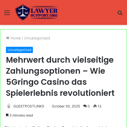
Menu
S
fo
Home
/
Uncategorized
Uncategorized
Mehrwert durch vielseitige
Zahlungsoptionen – Wie
5Gringo Casino das
Spielerlebnis revolutioniert
GUESTPOSTLINKS
October 30, 2025
0
13
3 minutes read