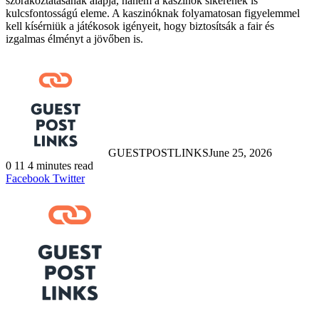
szórakoztatásának alapja, hanem a kaszinók sikerének is
kulcsfontosságú eleme. A kaszinóknak folyamatosan figyelemmel
kell kísérniük a játékosok igényeit, hogy biztosítsák a fair és
izgalmas élményt a jövőben is.
GUESTPOSTLINKS
June 25, 2026
0
11
4 minutes read
LinkedIn
Tumblr
Pinterest
Reddit
VKontakte
Share
Print
Facebook
Twitter
via
Email