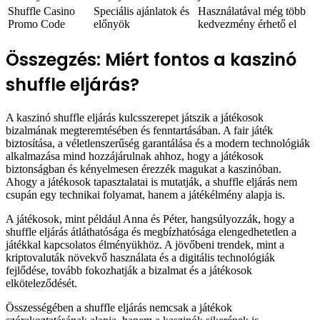
Shuffle Casino
Speciális ajánlatok és
Használatával még több
Promo Code
előnyök
kedvezmény érhető el
Összegzés: Miért fontos a kaszinó
shuffle eljárás?
A kaszinó shuffle eljárás kulcsszerepet játszik a játékosok
bizalmának megteremtésében és fenntartásában. A fair játék
biztosítása, a véletlenszerűség garantálása és a modern technológiák
alkalmazása mind hozzájárulnak ahhoz, hogy a játékosok
biztonságban és kényelmesen érezzék magukat a kaszinóban.
Ahogy a játékosok tapasztalatai is mutatják, a shuffle eljárás nem
csupán egy technikai folyamat, hanem a játékélmény alapja is.
A játékosok, mint például Anna és Péter, hangsúlyozzák, hogy a
shuffle eljárás átláthatósága és megbízhatósága elengedhetetlen a
játékkal kapcsolatos élményükhöz. A jövőbeni trendek, mint a
kriptovaluták növekvő használata és a digitális technológiák
fejlődése, tovább fokozhatják a bizalmat és a játékosok
elköteleződését.
Összességében a shuffle eljárás nemcsak a játékok