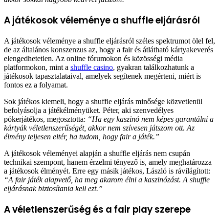
A játékosok véleménye a shuffle eljárásról
A játékosok véleménye a shuffle eljárásról széles spektrumot ölel fel,
de az általános konszenzus az, hogy a fair és átlátható kártyakeverés
elengedhetetlen. Az online fórumokon és közösségi média
platformokon, mint a
shuffle casino
, gyakran találkozhatunk a
játékosok tapasztalataival, amelyek segítenek megérteni, miért is
fontos ez a folyamat.
Sok játékos kiemeli, hogy a shuffle eljárás minősége közvetlenül
befolyásolja a játékélményüket. Péter, aki szenvedélyes
pókerjátékos, megosztotta:
“Ha egy kaszinó nem képes garantálni a
kártyák véletlenszerűségét, akkor nem szívesen játszom ott. Az
élmény teljesen eltér, ha tudom, hogy fair a játék.”
A játékosok véleményei alapján a shuffle eljárás nem csupán
technikai szempont, hanem érzelmi tényező is, amely meghatározza
a játékosok élményét. Erre egy másik játékos, László is rávilágított:
“A fair játék alapvető, ha meg akarom élni a kaszinózást. A shuffle
eljárásnak biztosítania kell ezt.”
A véletlenszerűség és a fair play szerepe