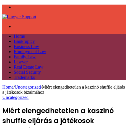
Menu
Search
for
Home
Bankruptcy
Business Law
Employment Law
Family Law
Lawyer
Real Estate Law
Social Security
Trademarks
Home
/
Uncategorized
/
Miért elengedhetetlen a kaszinó shuffle eljárás
a játékosok bizalmához
Uncategorized
Miért elengedhetetlen a kaszinó
shuffle eljárás a játékosok