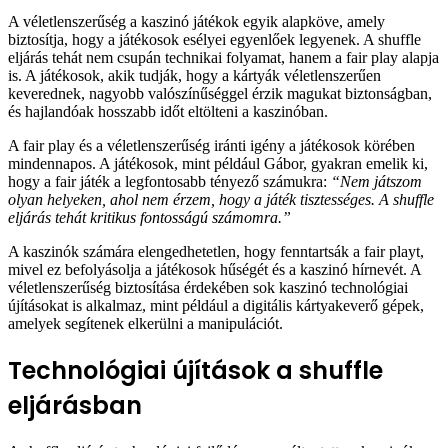
A véletlenszerűség a kaszinó játékok egyik alapköve, amely
biztosítja, hogy a játékosok esélyei egyenlőek legyenek. A shuffle
eljárás tehát nem csupán technikai folyamat, hanem a fair play alapja
is. A játékosok, akik tudják, hogy a kártyák véletlenszerűen
keverednek, nagyobb valószínűséggel érzik magukat biztonságban,
és hajlandóak hosszabb időt eltölteni a kaszinóban.
A fair play és a véletlenszerűség iránti igény a játékosok körében
mindennapos. A játékosok, mint például Gábor, gyakran emelik ki,
hogy a fair játék a legfontosabb tényező számukra:
“Nem játszom
olyan helyeken, ahol nem érzem, hogy a játék tisztességes. A shuffle
eljárás tehát kritikus fontosságú számomra.”
A kaszinók számára elengedhetetlen, hogy fenntartsák a fair playt,
mivel ez befolyásolja a játékosok hűségét és a kaszinó hírnevét. A
véletlenszerűség biztosítása érdekében sok kaszinó technológiai
újításokat is alkalmaz, mint például a digitális kártyakeverő gépek,
amelyek segítenek elkerülni a manipulációt.
Technológiai újítások a shuffle
eljárásban