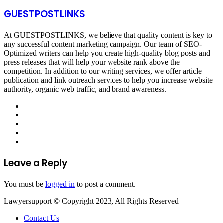
GUESTPOSTLINKS
At GUESTPOSTLINKS, we believe that quality content is key to
any successful content marketing campaign. Our team of SEO-
Optimized writers can help you create high-quality blog posts and
press releases that will help your website rank above the
competition. In addition to our writing services, we offer article
publication and link outreach services to help you increase website
authority, organic web traffic, and brand awareness.
Website
Facebook
Twitter
LinkedIn
Pinterest
Leave a Reply
You must be
logged in
to post a comment.
Lawyersupport © Copyright 2023, All Rights Reserved
Contact Us