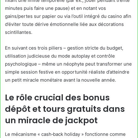
fixant une limite temporelle (par ex., jouer pendant trente
minutes puis faire une pause) et en notant vos
gains/pertes sur papier ou via l’outil intégré du casino afin
d’éviter toute dérive émotionnelle liée aux décorations
scintillantes.
En suivant ces trois piliers – gestion stricte du budget,
utilisation judicieuse du mode autoplay et contrôle
psychologique – même un néophyte peut transformer une
simple session festive en opportunité réaliste d’atteindre
un petit miracle monétaire avant la nouvelle année.
Le rôle crucial des bonus
dépôt et tours gratuits dans
un miracle de jackpot
Le mécanisme « cash‑back holiday » fonctionne comme