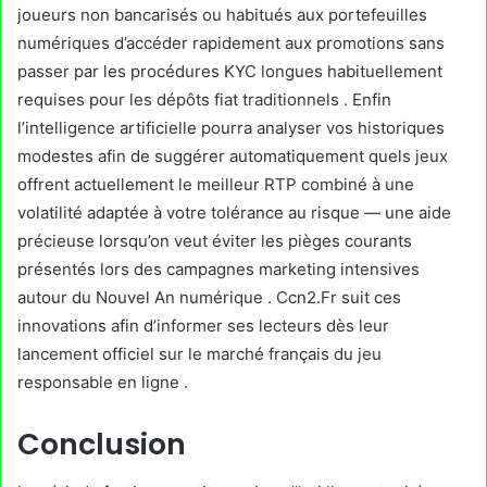
joueurs non bancarisés ou habitués aux portefeuilles
numériques d’accéder rapidement aux promotions sans
passer par les procédures KYC longues habituellement
requises pour les dépôts fiat traditionnels . Enfin
l’intelligence artificielle pourra analyser vos historiques
modestes afin de suggérer automatiquement quels jeux
offrent actuellement le meilleur RTP combiné à une
volatilité adaptée à votre tolérance au risque — une aide
précieuse lorsqu’on veut éviter les pièges courants
présentés lors des campagnes marketing intensives
autour du Nouvel An numérique . Ccn2.Fr suit ces
innovations afin d’informer ses lecteurs dès leur
lancement officiel sur le marché français du jeu
responsable en ligne .
Conclusion