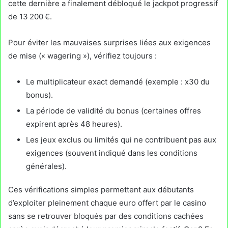
cette dernière a finalement débloqué le jackpot progressif
de 13 200 €.
Pour éviter les mauvaises surprises liées aux exigences
de mise (« wagering »), vérifiez toujours :
Le multiplicateur exact demandé (exemple : x30 du
bonus).
La période de validité du bonus (certaines offres
expirent après 48 heures).
Les jeux exclus ou limités qui ne contribuent pas aux
exigences (souvent indiqué dans les conditions
générales).
Ces vérifications simples permettent aux débutants
d’exploiter pleinement chaque euro offert par le casino
sans se retrouver bloqués par des conditions cachées