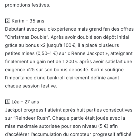
promotions festives.
2️⃣ Karim – 35 ans
Débutant avec peu d’expérience mais grand fan des offres
“Christmas Double”. Après avoir doublé son dépôt initial
grâce au bonus x2 jusqu’à 100 €, il a placé plusieurs
petites mises (0,50–1 €) sur « Renne Jackpot », atteignant
finalement un gain net de 1 200 € après avoir satisfait une
exigence x25 sur son bonus deposité. Karim souligne
l’importance d’une bankroll clairement définie avant
chaque session festive.
3️⃣ Léa – 27 ans
Jackpot progressif atteint après huit parties consécutives
sur “Reindeer Rush”. Chaque partie était jouée avec la
mise maximale autorisée pour son niveau (5 €) afin
d’accélérer l’accumulation du compteur progressif affiché