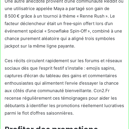
Une autre anecdote provient d’une communauté Reddit où
une utilisatrice appelée Maya a partagé son gain de
8 500 € grâce à un tournoi à thème « Renne Rush ». Le
facteur déclencheur était un free‑spin offert lors d’un
événement spécial « Snowflake Spin‑Off », combiné à une
chance purement aléatoire qui a aligné trois symboles
jackpot sur la même ligne payante.
Ces récits circulent rapidement sur les forums et réseaux
sociaux dès que l’esprit festif s’installe : emojis sapins,
captures d’écran du tableau des gains et commentaires
enthousiastes qui alimentent l’envie d’essayer la chance
aux côtés d’une communauté bienveillante. Ccn2.Fr
recense régulièrement ces témoignages pour aider les
débutants à identifier les promotions réellement lucratives
parmi le flot d’offres saisonnières.