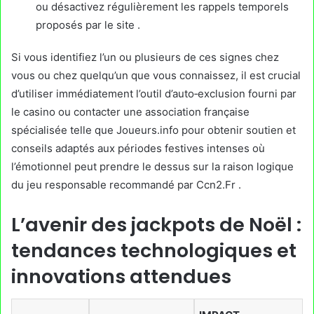
ou désactivez régulièrement les rappels temporels
proposés par le site .
Si vous identifiez l’un ou plusieurs de ces signes chez
vous ou chez quelqu’un que vous connaissez, il est crucial
d’utiliser immédiatement l’outil d’auto‑exclusion fourni par
le casino ou contacter une association française
spécialisée telle que Joueurs.info pour obtenir soutien et
conseils adaptés aux périodes festives intenses où
l’émotionnel peut prendre le dessus sur la raison logique
du jeu responsable recommandé par Ccn2.Fr .
L’avenir des jackpots de Noël :
tendances technologiques et
innovations attendues