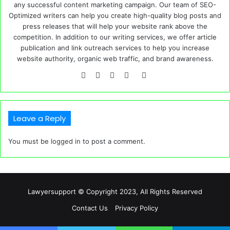
any successful content marketing campaign. Our team of SEO-
Optimized writers can help you create high-quality blog posts and
press releases that will help your website rank above the
competition. In addition to our writing services, we offer article
publication and link outreach services to help you increase
website authority, organic web traffic, and brand awareness.
Website
Facebook
Twitter
LinkedIn
Pinterest
Leave a Reply
You must be
logged in
to post a comment.
Lawyersupport © Copyright 2023, All Rights Reserved
Contact Us
Privacy Policy