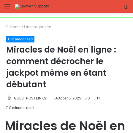
Menu
S
fo
Home
/
Uncategorized
Uncategorized
Miracles de Noël en ligne :
comment décrocher le
jackpot même en étant
débutant
GUESTPOSTLINKS
October 5, 2025
0
11
9 minutes read
Miracles de Noël en