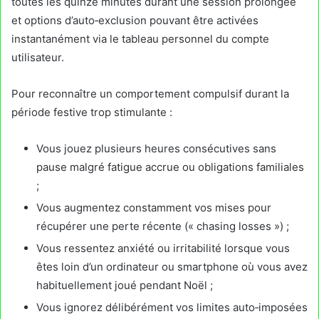
toutes les quinze minutes durant une session prolongée
et options d’auto‑exclusion pouvant être activées
instantanément via le tableau personnel du compte
utilisateur.
Pour reconnaître un comportement compulsif durant la
période festive trop stimulante :
Vous jouez plusieurs heures consécutives sans
pause malgré fatigue accrue ou obligations familiales
;
Vous augmentez constamment vos mises pour
récupérer une perte récente (« chasing losses ») ;
Vous ressentez anxiété ou irritabilité lorsque vous
êtes loin d’un ordinateur ou smartphone où vous avez
habituellement joué pendant Noël ;
Vous ignorez délibérément vos limites auto‑imposées