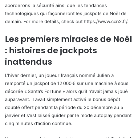
aborderons la sécurité ainsi que les tendances
technologiques qui façonneront les jackpots de Noël de
demain. For more details, check out https://www.ccn2.fr/.
Les premiers miracles de Noël
: histoires de jackpots
inattendus
L’hiver dernier, un joueur français nommé Julien a
remporté un jackpot de 12 000 € sur une machine à sous
décorée « Santa’s Fortune » alors qu’il n’avait jamais joué
auparavant. Il avait simplement activé le bonus dépôt
doublé offert pendant la période du 20 décembre au 5
janvier et s’est laissé guider par le mode autoplay pendant
cinq minutes d’action continue.