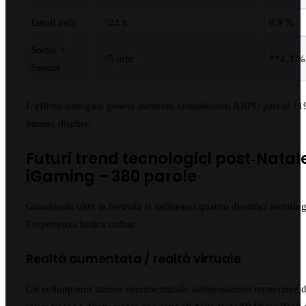
Email only
>24 h
0,9 %
Social +
<5 min
**4,3 %
Stream
L’effetto sinergico genera aumento complessivo ARPU pari al +19 %
banner display.
Futuri trend tecnologici post‑Natale
iGaming – 380 parole
Guardando oltre le festività si delineano quattro direttrici tecnolog
l’esperienza ludica online.
Realtà aumentata / realtà virtuale
Gli sviluppatori stanno sperimentando ambientazioni immersive dov