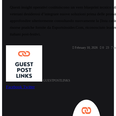
Questi insight operativi costituiscono un vero blueprint tecnico util
veterani desiderosi d’integrare nuove soluzioni prima delle prossim
approfondire ulteriormente consultando nuovamente la [lista cas
risorse pratiche fornite da Esportsinsider.Com, riconosciuto leader
italiani post-festivi.​
February 10, 2026
0
23
7 m
GUESTPOSTLINKS
LinkedIn
Tumblr
Pinterest
Reddit
VKontakte
Share
Print
Facebook
Twitter
via
Email