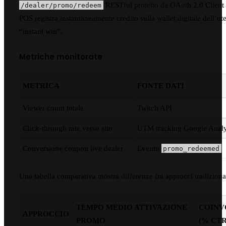
RESTful protetto da OAuth 2.0 Client C
/dealer/promo/redeem
POS registra instantaneamente credito sulla wallet digitale dell’
“instant win”.
Metriche monitorate
METRICA
FONTE DATI
Viewer count totale
Twitch API
Click-through rate verso sito
UTM tracking Google Analy
Conversione coupon live dealer
Evento
promo_redeemed
Una tabella comparativa mostra differenze fra approcci tradiziona
TEMPO MEDIO ATTIVAZIONE
COINV
APPROCCIO
PROMO
(% CTR