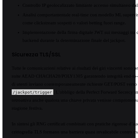
Controllo IP geolocalizzato limitante accesso simultaneo da
Analisi comportamentale real-time con modello ML supervis
come clickstream sospetti o valori betting fuori range.
Implementazione della firma digitale JWT sui messaggi tra c
backend durante la determinazione finale del jackpot.
Sicurezza TLS/SSL
Tutte le comunicazioni relative ai risultati dei giri vincenti sono 
suite AEAD CHACHA20/POLY1305 garantendo integrità end-to-e
di utenti inviano contemporaneamente richieste GET/POST verso
. L’obbligo della Perfect Forward Secrecy i
/jackpot/trigger
retroattiva anche qualora una chiave privata venisse compromess
stagione festiva.
In sintesi gli RNG certificati combinati con pratiche rigorose d’au
crittografia TLS formano una barriera quasi invalicabile contro m