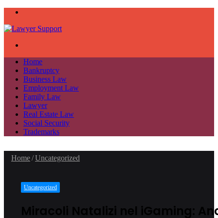
Menu
Search
for
Home
Bankruptcy
Business Law
Employment Law
Family Law
Lawyer
Real Estate Law
Social Security
Trademarks
Home
/
Uncategorized
Uncategorized
Miracoli Natalizi nel iGaming: An