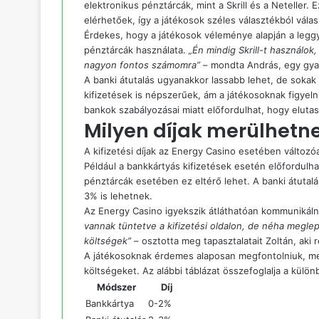
elektronikus pénztárcák, mint a Skrill és a Neteller. 
elérhetőek, így a játékosok széles választékból vála
Érdekes, hogy a játékosok véleménye alapján a leg
pénztárcák használata.
„Én mindig Skrill-t használok
nagyon fontos számomra”
– mondta András, egy gyak
A banki átutalás ugyanakkor lassabb lehet, de soka
kifizetések is népszerűek, ám a játékosoknak figyel
bankok szabályozásai miatt előfordulhat, hogy elutasí
Milyen díjak merülhetnek
A kifizetési díjak az Energy Casino esetében változ
Például a bankkártyás kifizetések esetén előfordulhat
pénztárcák esetében ez eltérő lehet. A banki átutalá
3% is lehetnek.
Az Energy Casino igyekszik átláthatóan kommunikálni 
vannak tüntetve a kifizetési oldalon, de néha megl
költségek”
– osztotta meg tapasztalatait Zoltán, aki 
A játékosoknak érdemes alaposan megfontolniuk, melyi
költségeket. Az alábbi táblázat összefoglalja a külö
Módszer
Díj
Bankkártya
0-2%