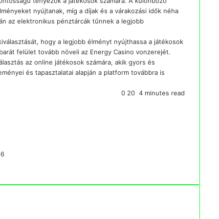
sfontosságú tényezők a játékosok számára. A különböző
lményeket nyújtanak, míg a díjak és a várakozási idők néha
pján az elektronikus pénztárcák tűnnek a legjobb
iválasztását, hogy a legjobb élményt nyújthassa a játékosok
arát felület tovább növeli az Energy Casino vonzerejét.
asztás az online játékosok számára, akik gyors és
ményei és tapasztalatai alapján a platform továbbra is
0
20
4 minutes read
26