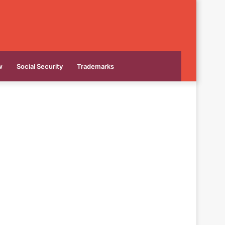
w
Social Security
Trademarks