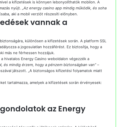
ivel a kifizetések is könnyen lebonyolíthatók mobilon. A
lmazás nyújt.
„Az energy casino app mindig működik, és soha
saba, aki a mobil verziót részesíti előnyben.
zkedések vannak a
biztonságára, különösen a kifizetések során. A platform SSL
dályozza a jogosulatlan hozzáférést. Ez biztosítja, hogy a
nki más ne férhessen hozzájuk.
g a hivatalos Energy Casino weboldalon végezzék a
l, és mindig érzem, hogy a pénzem biztonságban van”
–
zával játszott. „A biztonságos kifizetési folyamatok miatt
eket tartalmazza, amelyek a kifizetések során érvényesek:
 gondolatok az Energy