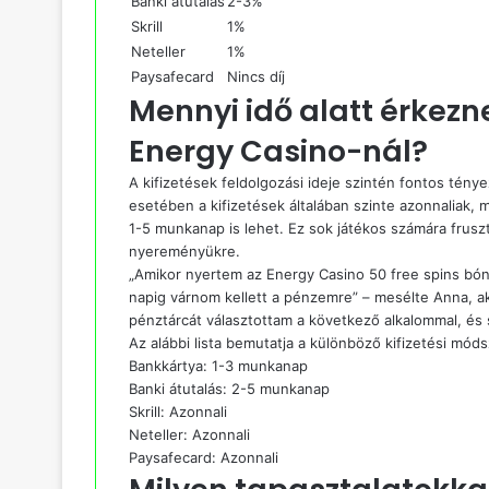
Banki átutalás
2-3%
Skrill
1%
Neteller
1%
Paysafecard
Nincs díj
Mennyi idő alatt érkezn
Energy Casino-nál?
A kifizetések feldolgozási ideje szintén fontos tény
esetében a kifizetések általában szinte azonnaliak, 
1-5 munkanap is lehet. Ez sok játékos számára frusz
nyereményükre.
„Amikor nyertem az Energy Casino 50 free spins bónu
napig várnom kellett a pénzemre” – mesélte Anna, aki
pénztárcát választottam a következő alkalommal, és s
Az alábbi lista bemutatja a különböző kifizetési móds
Bankkártya: 1-3 munkanap
Banki átutalás: 2-5 munkanap
Skrill: Azonnali
Neteller: Azonnali
Paysafecard: Azonnali