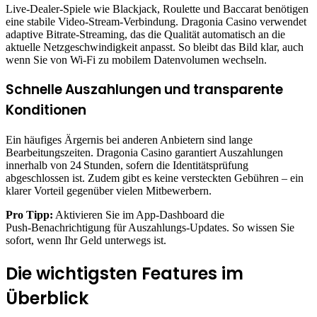
Live‑Dealer‑Spiele wie Blackjack, Roulette und Baccarat benötigen
eine stabile Video‑Stream‑Verbindung. Dragonia Casino verwendet
adaptive Bitrate‑Streaming, das die Qualität automatisch an die
aktuelle Netzgeschwindigkeit anpasst. So bleibt das Bild klar, auch
wenn Sie von Wi‑Fi zu mobilem Datenvolumen wechseln.
Schnelle Auszahlungen und transparente
Konditionen
Ein häufiges Ärgernis bei anderen Anbietern sind lange
Bearbeitungszeiten. Dragonia Casino garantiert Auszahlungen
innerhalb von 24 Stunden, sofern die Identitätsprüfung
abgeschlossen ist. Zudem gibt es keine versteckten Gebühren – ein
klarer Vorteil gegenüber vielen Mitbewerbern.
Pro Tipp:
Aktivieren Sie im App‑Dashboard die
Push‑Benachrichtigung für Auszahlungs‑Updates. So wissen Sie
sofort, wenn Ihr Geld unterwegs ist.
Die wichtigsten Features im
Überblick