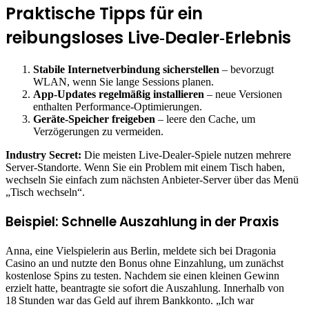
Praktische Tipps für ein
reibungsloses Live‑Dealer‑Erlebnis
Stabile Internetverbindung sicherstellen
– bevorzugt
WLAN, wenn Sie lange Sessions planen.
App‑Updates regelmäßig installieren
– neue Versionen
enthalten Performance‑Optimierungen.
Geräte‑Speicher freigeben
– leere den Cache, um
Verzögerungen zu vermeiden.
Industry Secret:
Die meisten Live‑Dealer‑Spiele nutzen mehrere
Server-Standorte. Wenn Sie ein Problem mit einem Tisch haben,
wechseln Sie einfach zum nächsten Anbieter‑Server über das Menü
„Tisch wechseln“.
Beispiel: Schnelle Auszahlung in der Praxis
Anna, eine Vielspielerin aus Berlin, meldete sich bei Dragonia
Casino an und nutzte den Bonus ohne Einzahlung, um zunächst
kostenlose Spins zu testen. Nachdem sie einen kleinen Gewinn
erzielt hatte, beantragte sie sofort die Auszahlung. Innerhalb von
18 Stunden war das Geld auf ihrem Bankkonto. „Ich war