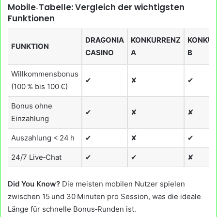
Mobile‑Tabelle: Vergleich der wichtigsten
Funktionen
DRAGONIA
KONKURRENZ
KONKU
FUNKTION
CASINO
A
B
Willkommensbonus
✔︎
✘
✔︎
(100 % bis 100 €)
Bonus ohne
✔︎
✘
✘
Einzahlung
Auszahlung < 24 h
✔︎
✘
✔︎
24/7 Live‑Chat
✔︎
✔︎
✘
Did You Know?
Die meisten mobilen Nutzer spielen
zwischen 15 und 30 Minuten pro Session, was die ideale
Länge für schnelle Bonus‑Runden ist.