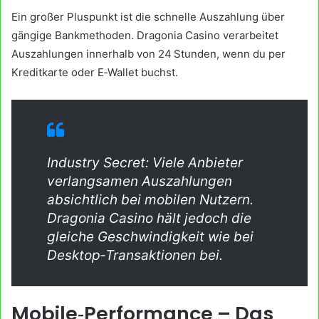
Ein großer Pluspunkt ist die schnelle Auszahlung über
gängige Bankmethoden. Dragonia Casino verarbeitet
Auszahlungen innerhalb von 24 Stunden, wenn du per
Kreditkarte oder E‑Wallet buchst.
Industry Secret: Viele Anbieter
verlangsamen Auszahlungen
absichtlich bei mobilen Nutzern.
Dragonia Casino hält jedoch die
gleiche Geschwindigkeit wie bei
Desktop‑Transaktionen bei.
Mobile‑Performance – Das