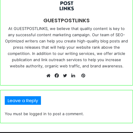
GUESTPOSTLINKS
At GUESTPOSTLINKS, we believe that quality content is key to
any successful content marketing campaign. Our team of SEO-
Optimized writers can help you create high-quality blog posts and
press releases that will help your website rank above the
competition. In addition to our writing services, we offer article
publication and link outreach services to help you increase
website authority, organic web traffic, and brand awareness.
Pinterest
Website
Facebook
Twitter
LinkedIn
Leave a Reply
You must be
logged in
to post a comment.