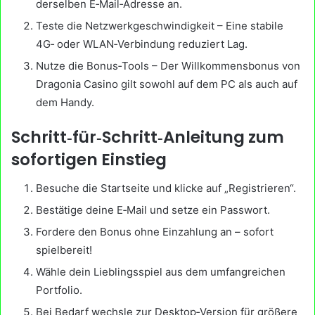
derselben E‑Mail‑Adresse an.
Teste die Netzwerkgeschwindigkeit – Eine stabile
4G‑ oder WLAN‑Verbindung reduziert Lag.
Nutze die Bonus‑Tools – Der Willkommensbonus von
Dragonia Casino gilt sowohl auf dem PC als auch auf
dem Handy.
Schritt‑für‑Schritt‑Anleitung zum
sofortigen Einstieg
Besuche die Startseite und klicke auf „Registrieren“.
Bestätige deine E‑Mail und setze ein Passwort.
Fordere den Bonus ohne Einzahlung an – sofort
spielbereit!
Wähle dein Lieblingsspiel aus dem umfangreichen
Portfolio.
Bei Bedarf wechsle zur Desktop‑Version für größere