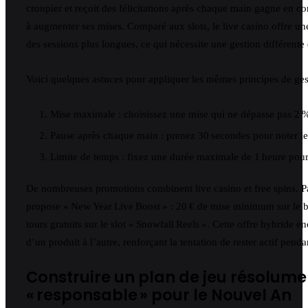
croupier et reçoit des félicitations après chaque main gagne en co
à augmenter ses mises. Comparé aux slots, le live casino offre un
des sessions plus longues, ce qui nécessite une gestion différente
Voici quelques astuces pour appliquer les mêmes principes de gest
Mise maximale : choisissez une mise qui ne dépasse pas 2 % 
Pause après chaque main : prenez 30 secondes pour noter le ré
Limite de temps : fixez une durée maximale de 1 heure pour l
De nombreuses promotions combinent live casino et free spins. P
propose « New Year Live Boost » : 20 € de mise minimum sur le b
tours gratuits sur le slot « Snowfall Reels ». Cette offre hybride e
d’un produit à l’autre, renforçant la tentation de rester actif pendan
Construire un plan de jeu résolume
« responsable » pour le Nouvel An