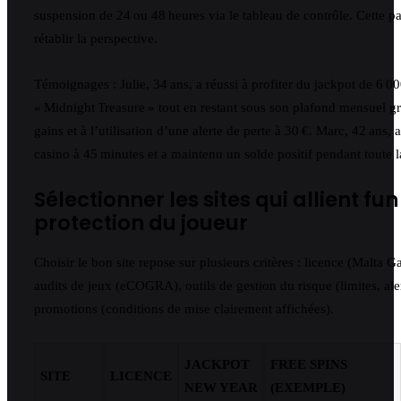
suspension de 24 ou 48 heures via le tableau de contrôle. Cette pa
rétablir la perspective.
Témoignages : Julie, 34 ans, a réussi à profiter du jackpot de 6 000
« Midnight Treasure » tout en restant sous son plafond mensuel gr
gains et à l’utilisation d’une alerte de perte à 30 €. Marc, 42 ans, a
casino à 45 minutes et a maintenu un solde positif pendant toute 
Sélectionner les sites qui allient fun 
protection du joueur
Choisir le bon site repose sur plusieurs critères : licence (Malt
audits de jeux (eCOGRA), outils de gestion du risque (limites, ale
promotions (conditions de mise clairement affichées).
JACKPOT
FREE SPINS
SITE
LICENCE
NEW YEAR
(EXEMPLE)