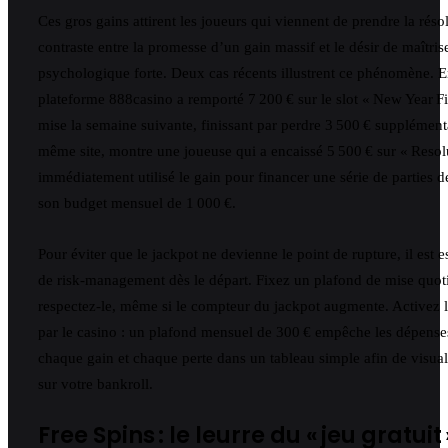
Ces gros gains attirent les joueurs qui viennent de prendre la réso
contraste entre la promesse d’un gain massif et le désir de maîtris
psychologique forte. Deux cas récents illustrent ce phénomène. E
plateforme 888casino a remporté 7 200 € sur le slot « New Year Fi
mise la semaine suivante, finissant par perdre 3 500 € supplémenta
même site, montre une joueuse qui a encaissé 5 500 € sur « Resolu
immédiatement utilisé le gain pour financer une série de parties d
son budget mensuel de 1 000 €.
Pour éviter que le jackpot ne devienne le point de rupture, il est e
de risk‑management dès le départ. Fixez un plafond de mise quoti
respectez‑le, même si le compteur du jackpot augmente. Activez l
par le casino : un plafond mensuel de 300 € empêche les dépense
chaque gain et chaque perte dans un tableau simple afin de visual
sur votre bankroll.
Free Spins : le leurre du « jeu gratui