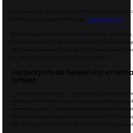
Pour connaître les meilleurs avis et choisir le casino en ligne qui
gestion du risque, consultez notre guide
casino en ligne avis
.
Dans les paragraphes qui suivent, nous analyserons comment les ja
live casino peuvent à la fois séduire et mettre à l’épreuve la disci
fêtes. Nous proposerons des stratégies de risk‑management, des out
de sites qui allient fun festif et protection du joueur.
Les jackpots du Nouvel An : un aima
brisées
Les opérateurs les plus connus – comme Betway, LeoVegas ou en
année un « New Year Blitz » avec un jackpot progressif qui peut d
mécanisme est simple : chaque mise sur les slots désignés alimente
déclencheur aléatoire (souvent un symbole spécial) active le jackp
plus un bonus de dépôt de 100 % jusqu’à 200 € et 20 tours gratui