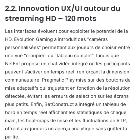
2.2. Innovation UX/UI autour du
streaming HD – 120 mots
Les interfaces évoluent pour exploiter le potentiel de la
HD. Evolution Gaming a introduit des “caméras
personnalisées” permettant aux joueurs de choisir entre
une vue “croupier” ou “tableau complet”, tandis que
NetEnt propose un chat vidéo intégré où les participants
peuvent s’activer en temps réel, renforçant la dimension
communautaire. Pragmatic Play mise sur des boutons de
mise adaptatifs qui s’ajustent en fonction de la résolution
détectée, évitant les erreurs de sélection sur les écrans
plus petits. Enfin, BetConstruct a intégré un tableau de
bord en temps réel affichant les statistiques de chaque
main, les heat‑maps de mise et les fluctuations de RTP,
offrant aux joueurs un aperçu analytique sans quitter la
partie.