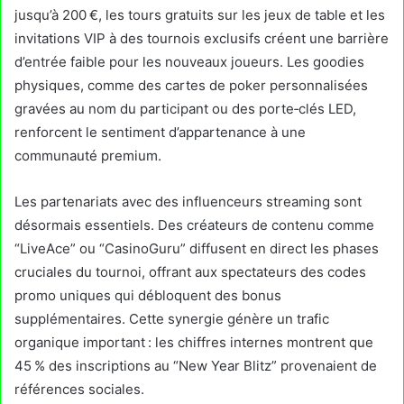
jusqu’à 200 €, les tours gratuits sur les jeux de table et les
invitations VIP à des tournois exclusifs créent une barrière
d’entrée faible pour les nouveaux joueurs. Les goodies
physiques, comme des cartes de poker personnalisées
gravées au nom du participant ou des porte‑clés LED,
renforcent le sentiment d’appartenance à une
communauté premium.
Les partenariats avec des influenceurs streaming sont
désormais essentiels. Des créateurs de contenu comme
“LiveAce” ou “CasinoGuru” diffusent en direct les phases
cruciales du tournoi, offrant aux spectateurs des codes
promo uniques qui débloquent des bonus
supplémentaires. Cette synergie génère un trafic
organique important : les chiffres internes montrent que
45 % des inscriptions au “New Year Blitz” provenaient de
références sociales.