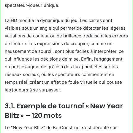
spectateur‑joueur unique.
La HD modifie la dynamique du jeu. Les cartes sont
visibles sous un angle qui permet de détecter les légères
variations de couleur ou de brillance, réduisant les erreurs
de lecture. Les expressions du croupier, comme un
haussement de sourcil, sont plus faciles à interpréter, ce
qui influence les décisions de mise. Enfin, l’engagement
du public augmente grâce à des flux parallèles sur les
réseaux sociaux, où les spectateurs commentent en
temps réel, créant un effet de foule virtuelle qui pousse
les joueurs à se surpasser.
3.1. Exemple de tournoi « New Year
Blitz » – 120 mots
Le “New Year Blitz” de BetConstruct s’est déroulé sur