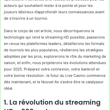
acteurs qui souhaitent rester à la pointe et pour les
joueurs désireux d’approfondir leurs connaissances avant
de s’inscrire à un tournoi.
Dans le corps de cet article, nous décortiquerons la
technologie qui rend le streaming HD possible, passerons
en revue les plateformes leaders, détaillerons les formats
de tournois les plus populaires, révélerons les stratégies
adoptées par les pros, explorerons le rôle du marketing de
saison, et enfin, nous projeterons les évolutions attendues
pour 2025. Préparez votre connexion, votre bankroll et
votre bonne résolution : le futur du Live Casino commence
dès maintenant, et le Nouvel An s’avère être le catalyseur
idéal.
1. La révolution du streaming