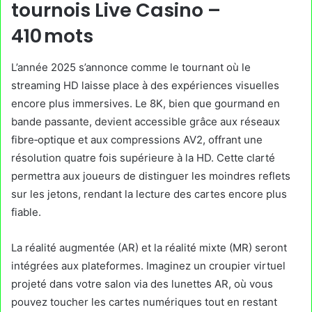
tournois Live Casino –
410 mots
L’année 2025 s’annonce comme le tournant où le
streaming HD laisse place à des expériences visuelles
encore plus immersives. Le 8K, bien que gourmand en
bande passante, devient accessible grâce aux réseaux
fibre‑optique et aux compressions AV2, offrant une
résolution quatre fois supérieure à la HD. Cette clarté
permettra aux joueurs de distinguer les moindres reflets
sur les jetons, rendant la lecture des cartes encore plus
fiable.
La réalité augmentée (AR) et la réalité mixte (MR) seront
intégrées aux plateformes. Imaginez un croupier virtuel
projeté dans votre salon via des lunettes AR, où vous
pouvez toucher les cartes numériques tout en restant