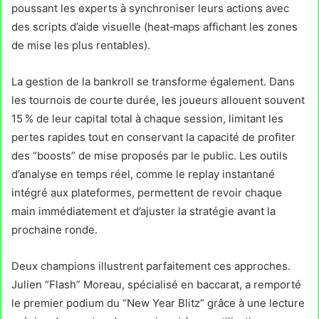
poussant les experts à synchroniser leurs actions avec
des scripts d’aide visuelle (heat‑maps affichant les zones
de mise les plus rentables).
La gestion de la bankroll se transforme également. Dans
les tournois de courte durée, les joueurs allouent souvent
15 % de leur capital total à chaque session, limitant les
pertes rapides tout en conservant la capacité de profiter
des “boosts” de mise proposés par le public. Les outils
d’analyse en temps réel, comme le replay instantané
intégré aux plateformes, permettent de revoir chaque
main immédiatement et d’ajuster la stratégie avant la
prochaine ronde.
Deux champions illustrent parfaitement ces approches.
Julien “Flash” Moreau, spécialisé en baccarat, a remporté
le premier podium du “New Year Blitz” grâce à une lecture