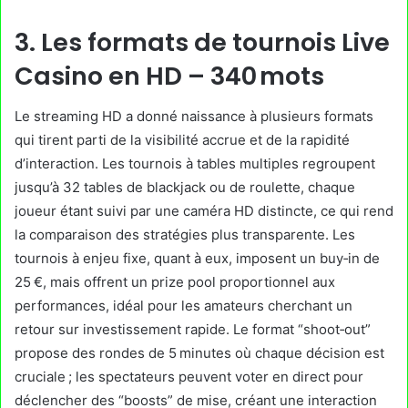
3. Les formats de tournois Live
Casino en HD – 340 mots
Le streaming HD a donné naissance à plusieurs formats
qui tirent parti de la visibilité accrue et de la rapidité
d’interaction. Les tournois à tables multiples regroupent
jusqu’à 32 tables de blackjack ou de roulette, chaque
joueur étant suivi par une caméra HD distincte, ce qui rend
la comparaison des stratégies plus transparente. Les
tournois à enjeu fixe, quant à eux, imposent un buy‑in de
25 €, mais offrent un prize pool proportionnel aux
performances, idéal pour les amateurs cherchant un
retour sur investissement rapide. Le format “shoot‑out”
propose des rondes de 5 minutes où chaque décision est
cruciale ; les spectateurs peuvent voter en direct pour
déclencher des “boosts” de mise, créant une interaction