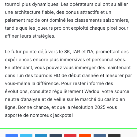
tournoi plus dynamiques. Les opérateurs qui ont su allier
une architecture fiable, des bonus attractifs et un
paiement rapide ont dominé les classements saisonniers,
tandis que les joueurs pro ont exploité chaque pixel pour
affiner leurs stratégies.
Le futur pointe déjà vers le 8K, l’AR et l’IA, promettant des
expériences encore plus immersives et personnalisées.
En attendant, vous pouvez vous immerger dès maintenant
dans l’un des tournois HD de début d’année et mesurer par
vous‑même la différence. Pour rester informé des
évolutions, consultez régulièrement Wedou, votre source
neutre d’analyse et de veille sur le marché du casino en
ligne. Bonne chance, et que la résolution 2025 vous
apporte de nombreux jackpots !
LinkedIn
Tumblr
Pinterest
Reddit
VKontakte
Share via Email