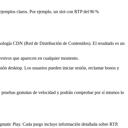
ejemplos claros. Por ejemplo, un slot con RTP del 96 %
cnología CDN (Red de Distribución de Contenidos). El resultado es un
gresivos que aparecen en cualquier momento.
sión desktop. Los usuarios pueden iniciar sesión, reclamar bonos y
án pruebas gratuitas de velocidad y podrán comprobar por sí mismos lo
gmatic Play. Cada juego incluye información detallada sobre RTP,