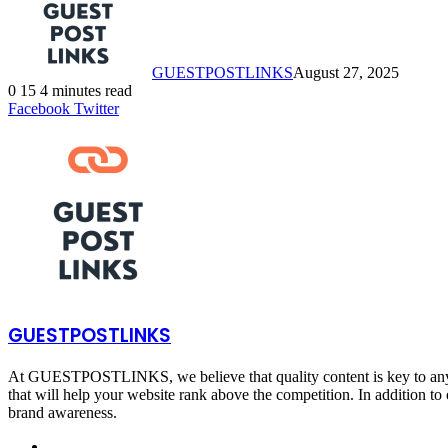
GUESTPOSTLINKS
August 27, 2025
0
15
4 minutes read
LinkedIn
Tumblr
Pinterest
Reddit
VKontakte
Share
Print
Facebook
Twitter
via
Email
GUESTPOSTLINKS
At GUESTPOSTLINKS, we believe that quality content is key to any s
that will help your website rank above the competition. In addition to 
brand awareness.
Website