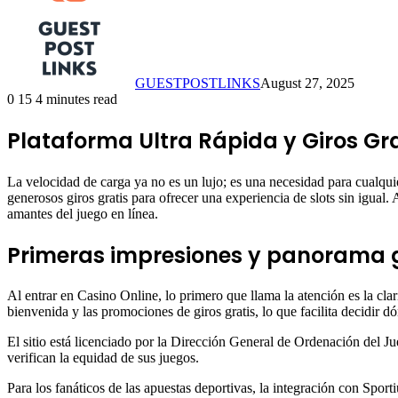
GUESTPOSTLINKS
August 27, 2025
0
15
4 minutes read
Plataforma Ultra Rápida y Giros Gra
La velocidad de carga ya no es un lujo; es una necesidad para cualqui
generosos giros gratis para ofrecer una experiencia de slots sin igual
amantes del juego en línea.
Primeras impresiones y panorama 
Al entrar en Casino Online, lo primero que llama la atención es la cla
bienvenida y las promociones de giros gratis, lo que facilita decidir dó
El sitio está licenciado por la Dirección General de Ordenación del J
verifican la equidad de sus juegos.
Para los fanáticos de las apuestas deportivas, la integración con Spo