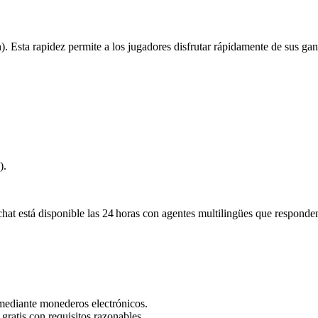
 Esta rapidez permite a los jugadores disfrutar rápidamente de sus gana
).
chat está disponible las 24 horas con agentes multilingües que respon
 mediante monederos electrónicos.
ratis con requisitos razonables.