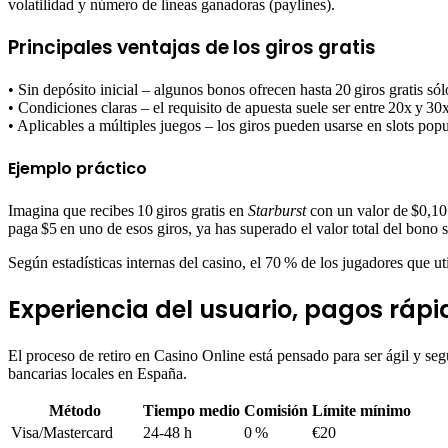
volatilidad y número de líneas ganadoras (paylines).
Principales ventajas de los giros gratis
• Sin depósito inicial – algunos bonos ofrecen hasta 20 giros gratis sólo
• Condiciones claras – el requisito de apuesta suele ser entre 20x y 3
• Aplicables a múltiples juegos – los giros pueden usarse en slots po
Ejemplo práctico
Imagina que recibes 10 giros gratis en
Starburst
con un valor de $0,10
paga $5 en uno de esos giros, ya has superado el valor total del bono 
Según estadísticas internas del casino, el 70 % de los jugadores que u
Experiencia del usuario, pagos ráp
El proceso de retiro en Casino Online está pensado para ser ágil y se
bancarias locales en España.
Método
Tiempo medio
Comisión
Límite mínimo
Visa/Mastercard
24‑48 h
0 %
€20