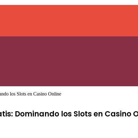
ando los Slots en Casino Online
tis: Dominando los Slots en Casino O