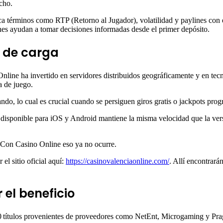
cho.
a términos como RTP (Retorno al Jugador), volatilidad y paylines con 
nes ayudan a tomar decisiones informadas desde el primer depósito.
 de carga
Online ha invertido en servidores distribuidos geográficamente y en te
a de juego.
do, lo cual es crucial cuando se persiguen giros gratis o jackpots pro
p disponible para iOS y Android mantiene la misma velocidad que la ver
 Con Casino Online eso ya no ocurre.
el sitio oficial aquí:
https://casinovalenciaonline.com/
. Allí encontrar
 el beneficio
00 títulos provenientes de proveedores como NetEnt, Microgaming y Pra