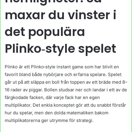
maxar du vinster i
det populära
Plinko‑style spelet
Plinko är ett Plinko‑style instant game som har blivit en
favorit bland både nybörjare och erfarna spelare. Spelet
går ut på att släppa en boll från toppen av ett bräde med 8–
16 rader av piggar. Bollen studsar ner och landar i ett av de
färgkodade facken, där varje fack har en egen
multiplikator. Det enkla konceptet gör att du snabbt förstår
hur du spelar, men den dolda matematiken bakom
multiplikatorerna ger utrymme för strategi.