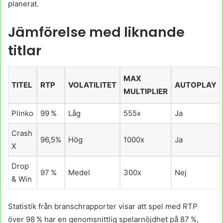
planerat.
Jämförelse med liknande
titlar
MAX
TITEL
RTP
VOLATILITET
AUTOPLAY
MULTIPLIER
Plinko
99 %
Låg
555x
Ja
Crash
96,5%
Hög
1000x
Ja
X
Drop
97 %
Medel
300x
Nej
& Win
Statistik från branschrapporter visar att spel med RTP
över 98 % har en genomsnittlig spelarnöjdhet på 87 %,