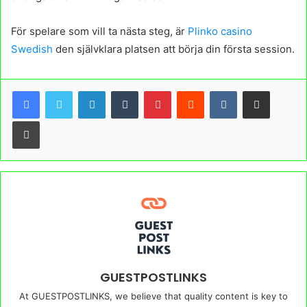
För spelare som vill ta nästa steg, är
Plinko casino
Swedish
den självklara platsen att börja din första session.
LinkedIn
Tumblr
Pinterest
Reddit
VKontakte
Share via Email
Print
GUESTPOSTLINKS
At GUESTPOSTLINKS, we believe that quality content is key to