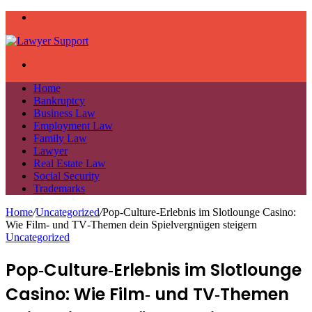
Menu
Search
for
Home
Bankruptcy
Business Law
Employment Law
Family Law
Lawyer
Real Estate Law
Social Security
Trademarks
Home
/
Uncategorized
/
Pop‑Culture‑Erlebnis im Slotlounge Casino:
Wie Film‑ und TV‑Themen dein Spielvergnügen steigern
Uncategorized
Pop‑Culture‑Erlebnis im Slotlounge
Casino: Wie Film‑ und TV‑Themen