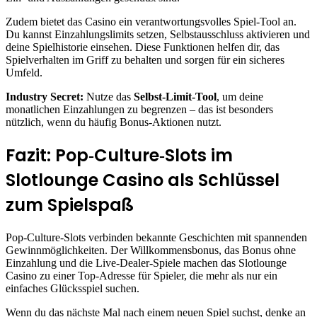
Zudem bietet das Casino ein verantwortungsvolles Spiel‑Tool an.
Du kannst Einzahlungslimits setzen, Selbstausschluss aktivieren und
deine Spielhistorie einsehen. Diese Funktionen helfen dir, das
Spielverhalten im Griff zu behalten und sorgen für ein sicheres
Umfeld.
Industry Secret:
Nutze das
Selbst‑Limit‑Tool
, um deine
monatlichen Einzahlungen zu begrenzen – das ist besonders
nützlich, wenn du häufig Bonus‑Aktionen nutzt.
Fazit: Pop‑Culture‑Slots im
Slotlounge Casino als Schlüssel
zum Spielspaß
Pop‑Culture‑Slots verbinden bekannte Geschichten mit spannenden
Gewinnmöglichkeiten. Der Willkommensbonus, das Bonus ohne
Einzahlung und die Live‑Dealer‑Spiele machen das Slotlounge
Casino zu einer Top‑Adresse für Spieler, die mehr als nur ein
einfaches Glücksspiel suchen.
Wenn du das nächste Mal nach einem neuen Spiel suchst, denke an