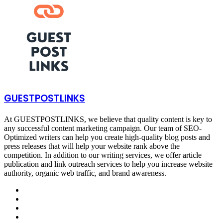
Email
GUESTPOSTLINKS
At GUESTPOSTLINKS, we believe that quality content is key to
any successful content marketing campaign. Our team of SEO-
Optimized writers can help you create high-quality blog posts and
press releases that will help your website rank above the
competition. In addition to our writing services, we offer article
publication and link outreach services to help you increase website
authority, organic web traffic, and brand awareness.
Website
Facebook
Twitter
LinkedIn