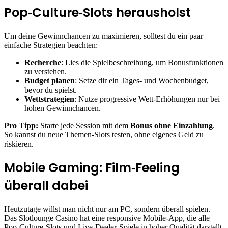
Pop‑Culture‑Slots herausholst
Um deine Gewinnchancen zu maximieren, solltest du ein paar
einfache Strategien beachten:
Recherche
: Lies die Spielbeschreibung, um Bonusfunktionen
zu verstehen.
Budget planen
: Setze dir ein Tages‑ und Wochenbudget,
bevor du spielst.
Wett­strategien
: Nutze progressive Wett‑Erhöhungen nur bei
hohen Gewinnchancen.
Pro Tipp:
Starte jede Session mit dem
Bonus ohne Einzahlung
.
So kannst du neue Themen‑Slots testen, ohne eigenes Geld zu
riskieren.
Mobile Gaming: Film‑Feeling
überall dabei
Heutzutage willst man nicht nur am PC, sondern überall spielen.
Das Slotlounge Casino hat eine responsive Mobile‑App, die alle
Pop‑Culture‑Slots und Live‑Dealer‑Spiele in hoher Qualität darstellt.