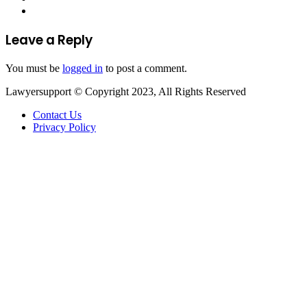
Pinterest
Leave a Reply
You must be
logged in
to post a comment.
Lawyersupport © Copyright 2023, All Rights Reserved
Contact Us
Privacy Policy
Facebook
Twitter
WhatsApp
Telegram
Back
to
top
button