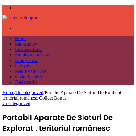
Menu
Search
for
Home
Bankruptcy
Business Law
Employment Law
Family Law
Lawyer
Real Estate Law
Social Security
Trademarks
Home
/
Uncategorized
/
Portabil Aparate De Sloturi De Explorat .
teritoriul românesc Collect Bonus
Uncategorized
Portabil Aparate De Sloturi De
Explorat . teritoriul românesc