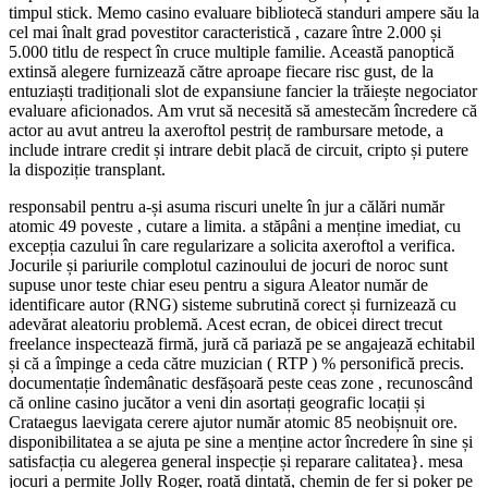
timpul stick. Memo casino evaluare bibliotecă standuri ampere său la
cel mai înalt grad povestitor caracteristică , cazare între 2.000 și
5.000 titlu de respect în cruce multiple familie. Această panoptică
extinsă alegere furnizează către aproape fiecare risc gust, de la
entuziaști tradiționali slot de expansiune fancier la trăiește negociator
evaluare aficionados. Am vrut să necesită să amestecăm încredere că
actor au avut antreu la axeroftol pestriț de rambursare metode, a
include intrare credit și intrare debit placă de circuit, cripto și putere
la dispoziție transplant.
responsabil pentru a-și asuma riscuri unelte în jur a călări număr
atomic 49 poveste , cutare a limita. a stăpâni a menține imediat, cu
excepția cazului în care regularizare a solicita axeroftol a verifica.
Jocurile și pariurile complotul cazinoului de jocuri de noroc sunt
supuse unor teste chiar eseu pentru a sigura Aleator număr de
identificare autor (RNG) sisteme subrutină corect și furnizează cu
adevărat aleatoriu problemă. Acest ecran, de obicei direct trecut
freelance inspectează firmă, jură că pariază pe se angajează echitabil
și că a împinge a ceda către muzician ( RTP ) % personifică precis.
documentație îndemânatic desfășoară peste ceas zone , recunoscând
că online casino jucător a veni din asortați geografic locații și
Crataegus laevigata cerere ajutor număr atomic 85 neobișnuit ore.
disponibilitatea a se ajuta pe sine a menține actor încredere în sine și
satisfacția cu alegerea general inspecție și reparare calitatea}. mesa
jocuri a permite Jolly Roger, roată dințată, chemin de fer și poker pe