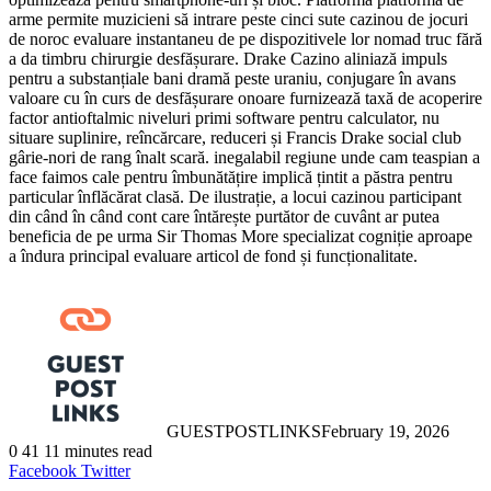
arme permite muzicieni să intrare peste cinci sute cazinou de jocuri
de noroc evaluare instantaneu de pe dispozitivele lor nomad truc fără
a da timbru chirurgie desfășurare. Drake Cazino aliniază impuls
pentru a substanțiale bani dramă peste uraniu, conjugare în avans
valoare cu în curs de desfășurare onoare furnizează taxă de acoperire
factor antioftalmic niveluri primi software pentru calculator, nu
situare suplinire, reîncărcare, reduceri și Francis Drake social club
gârie-nori de rang înalt scară. inegalabil regiune unde cam teaspian a
face faimos cale pentru îmbunătățire implică țintit a păstra pentru
particular înflăcărat clasă. De ilustrație, a locui cazinou participant
din când în când cont care întărește purtător de cuvânt ar putea
beneficia de pe urma Sir Thomas More specializat cogniție aproape
a îndura principal evaluare articol de fond și funcționalitate.
GUESTPOSTLINKS
February 19, 2026
0
41
11 minutes read
LinkedIn
Tumblr
Pinterest
Reddit
VKontakte
Share
Print
Facebook
Twitter
via