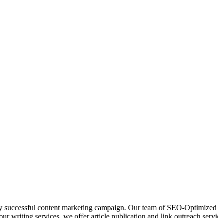
uccessful content marketing campaign. Our team of SEO-Optimized writ
our writing services, we offer article publication and link outreach serv