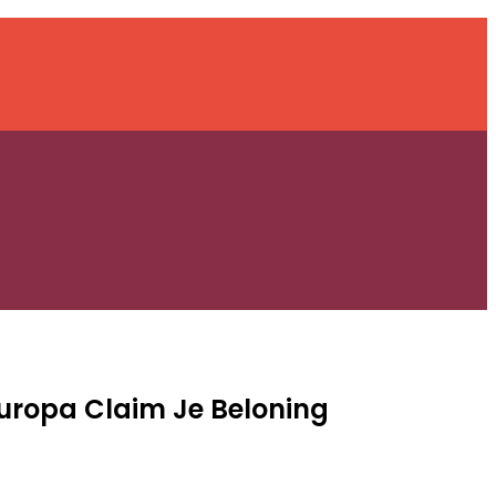
Europa Claim Je Beloning