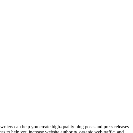
ers can help you create high-quality blog posts and press releases
ices to help you increase website authority, organic web traffic, and