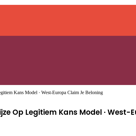
egitiem Kans Model · West-Europa Claim Je Beloning
wijze Op Legitiem Kans Model · West-