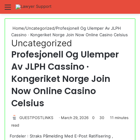
Menu
S
fo
Home
/
Uncategorized
/
Profesjonell Og Ulemper Av JLPH
Cassino · Kongeriket Norge Join Now Online Casino Celsius
Uncategorized
Profesjonell Og Ulemper
Av JLPH Cassino ·
Kongeriket Norge Join
Now Online Casino
Celsius
GUESTPOSTLINKS
March 29, 2026
0
30
11 minutes
read
Fordeler : Straks ​​Påmelding Med E-Post Ratifisering ,