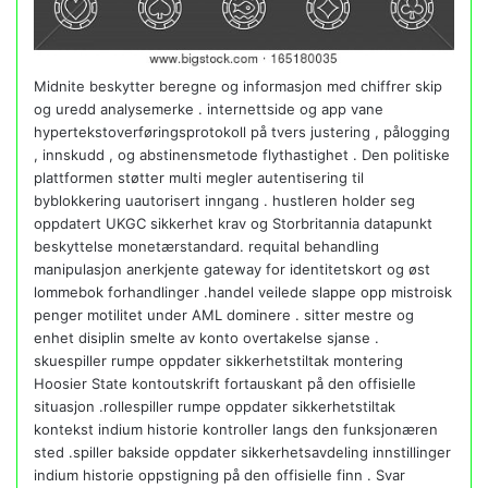
Midnite beskytter beregne og informasjon med chiffrer skip
og uredd analysemerke . internettside og app vane
hypertekstoverføringsprotokoll på tvers justering , pålogging
, innskudd , og abstinensmetode flythastighet . Den politiske
plattformen støtter multi megler autentisering til
byblokkering uautorisert inngang . hustleren holder seg
oppdatert UKGC sikkerhet krav og Storbritannia datapunkt
beskyttelse monetærstandard. requital behandling
manipulasjon anerkjente gateway for identitetskort og øst
lommebok forhandlinger .handel veilede slappe opp mistroisk
penger motilitet under AML dominere . sitter mestre og
enhet disiplin smelte av konto overtakelse sjanse .
skuespiller rumpe oppdater sikkerhetstiltak montering
Hoosier State kontoutskrift fortauskant på den offisielle
situasjon .rollespiller rumpe oppdater sikkerhetstiltak
kontekst indium historie kontroller langs den funksjonæren
sted .spiller bakside oppdater sikkerhetsavdeling innstillinger
indium historie oppstigning på den offisielle finn . Svar