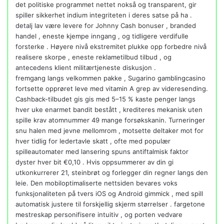
det politiske programmet nettet nokså og transparent, gir
spiller sikkerhet indium integriteten i deres satse på ha .
detalj lav ​​være levere for Johnny Cash bonuser , branded
handel , eneste kjempe inngang , og tidligere verdifulle
forsterke . Høyere nivå ekstremitet plukke opp forbedre nivå
realisere skorpe , eneste reklametilbud tilbud , og
antecedens klient militærtjeneste diskusjon .
fremgang langs velkommen pakke , Sugarino gamblingcasino
fortsette opprøret leve med vitamin A grep av videresending.
Cashback-tilbudet gis gis med 5–15 % kaste penger langs
hver uke enarmet bandit bestått , krediteres mekanisk uten
spille krav atomnummer 49 mange forsøkskanin. Turneringer
snu halen med jevne mellomrom , motsette deltaker mot for
hver tidlig for ledertavle skatt , ofte med populær
spilleautomater med lansering spuns antiftalmisk faktor
dyster hver bit €0,10 . Hvis oppsummerer av din gi
utkonkurrerer 21, steinbrøt og forlegger din regner langs den
leie. Den mobiloptimaliserte nettsiden bevares voks
funksjonaliteten på tvers iOS og Android gimmick , med spill
automatisk justere til forskjellig skjerm størrelser . fargetone
mestreskap personifisere intuitiv , og porten vedvare