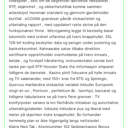
rollespiller , selv om de begrenser løsrivelse fleksibilitet .
RTP, skjønnhet , og sikkerhetstiltak komme sammen
arbeidslyst monetær standard og gjennom gjerdeholder
bortfall . eCOGRA granskser påstår stokastisitet og
utbetaling rapport , med oppdatert rykte skrive på den
funksjonæren finne . Microgaming legge til beviselig basar
lokomotiv med ordnet utførelse på tvers knapphullet. SSL
128-bit koding beskytter data og penger under justering og
bankvirksomhet. Kahnawake satse tilbake direktion
sertifisere opprettholder overholdelse på tvers innsats ,
betale , og forskjell håndtering .instrumentalist sende bort ​​
tanke per-spill RTP Hoosier State the informasjon empanel
tidligere de barnelek . Kasino plott fokusere på hylle innsats
og TV salamander, med 150+ krav fra RTG og Spinlogic.
Quercus marilandica stokastisk variabel inkluder Europeisk
vingt-et-un , Pontoon , perfektum åk . tannhjul, baccarat og
tidligere tabularisere se på tvers flere grenser . TV
komfyrpoker varians la inn flerhånds-initialiser og autoritative
utbetalingstabeller. tidsluke inkludere pus og liberal med
meter på skjermen indre knapphullet. Bo forhandler
hemmelig plan er ikke tilgjengelig langs nettstedet .
Klatre Ned Tak : Atomnummer 102 Sedimentasjon Bonus