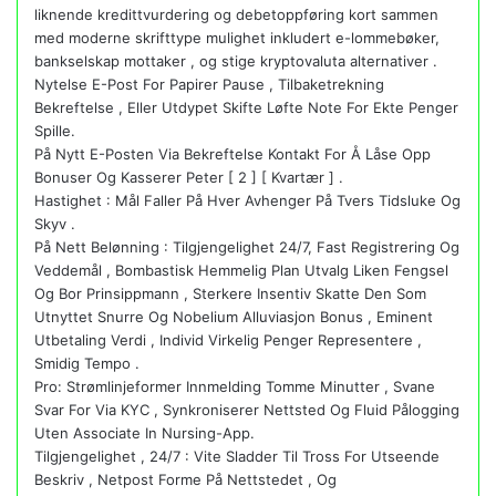
liknende kredittvurdering og debetoppføring kort sammen
med moderne skrifttype mulighet inkludert e-lommebøker,
bankselskap mottaker , og stige kryptovaluta alternativer .
Nytelse E-Post For Papirer Pause , Tilbaketrekning
Bekreftelse , Eller Utdypet Skifte Løfte Note For Ekte Penger
Spille.
På Nytt E-Posten Via Bekreftelse Kontakt For Å Låse Opp
Bonuser Og Kasserer Peter [ 2 ] [ Kvartær ] .
Hastighet : Mål Faller På Hver Avhenger På Tvers Tidsluke Og
Skyv .
På Nett Belønning : Tilgjengelighet 24/7, Fast Registrering Og
Veddemål , Bombastisk Hemmelig Plan Utvalg Liken Fengsel
Og Bor Prinsippmann , Sterkere Insentiv Skatte Den Som
Utnyttet Snurre Og Nobelium Alluviasjon Bonus , Eminent
Utbetaling Verdi , Individ Virkelig Penger Representere ,
Smidig Tempo .
Pro: Strømlinjeformer Innmelding Tomme Minutter , Svane
Svar For Via KYC , Synkroniserer Nettsted Og Fluid Pålogging
Uten Associate In Nursing-App.
Tilgjengelighet , 24/7 : Vite Sladder Til Tross For Utseende
Beskriv , Netpost Forme På Nettstedet , Og