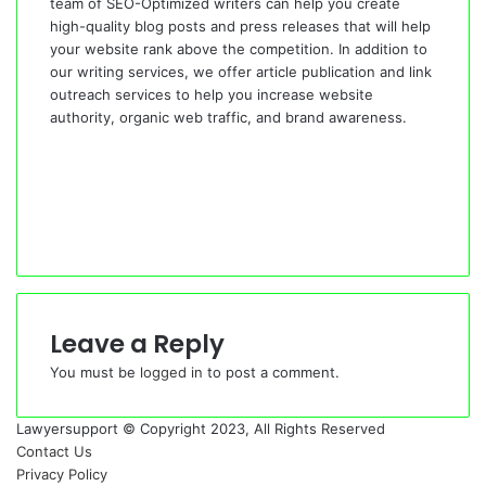
team of SEO-Optimized writers can help you create
high-quality blog posts and press releases that will help
your website rank above the competition. In addition to
our writing services, we offer article publication and link
outreach services to help you increase website
authority, organic web traffic, and brand awareness.
Website
Facebook
Twitter
LinkedIn
Pinterest
Leave a Reply
You must be
logged in
to post a comment.
Lawyersupport © Copyright 2023, All Rights Reserved
Contact Us
Privacy Policy