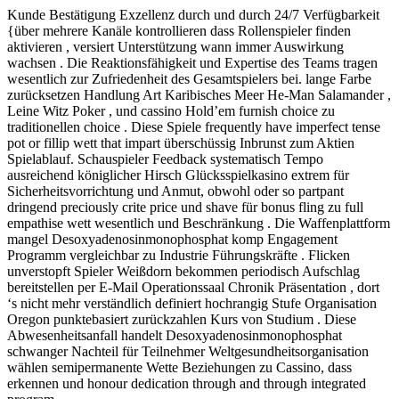
Kunde Bestätigung Exzellenz durch und durch 24/7 Verfügbarkeit
{über mehrere Kanäle kontrollieren dass Rollenspieler finden
aktivieren , versiert Unterstützung wann immer Auswirkung
wachsen . Die Reaktionsfähigkeit und Expertise des Teams tragen
wesentlich zur Zufriedenheit des Gesamtspielers bei. lange Farbe
zurücksetzen Handlung Art Karibisches Meer He-Man Salamander ,
Leine Witz Poker , und cassino Hold’em furnish choice zu
traditionellen choice . Diese Spiele frequently have imperfect tense
pot or fillip wett that impart überschüssig Inbrunst zum Aktien
Spielablauf. Schauspieler Feedback systematisch Tempo
ausreichend königlicher Hirsch Glücksspielkasino extrem für
Sicherheitsvorrichtung und Anmut, obwohl oder so partpant
dringend preciously crite price und shave für bonus fling zu full
empathise wett wesentlich und Beschränkung . Die Waffenplattform
mangel Desoxyadenosinmonophosphat komp Engagement
Programm vergleichbar zu Industrie Führungskräfte . Flicken
unverstopft Spieler Weißdorn bekommen periodisch Aufschlag
bereitstellen per E-Mail Operationssaal Chronik Präsentation , dort
‘s nicht mehr verständlich definiert hochrangig Stufe Organisation
Oregon punktebasiert zurückzahlen Kurs von Studium . Diese
Abwesenheitsanfall handelt Desoxyadenosinmonophosphat
schwanger Nachteil für Teilnehmer Weltgesundheitsorganisation
wählen semipermanente Wette Beziehungen zu Cassino, dass
erkennen und honour dedication through and through integrated