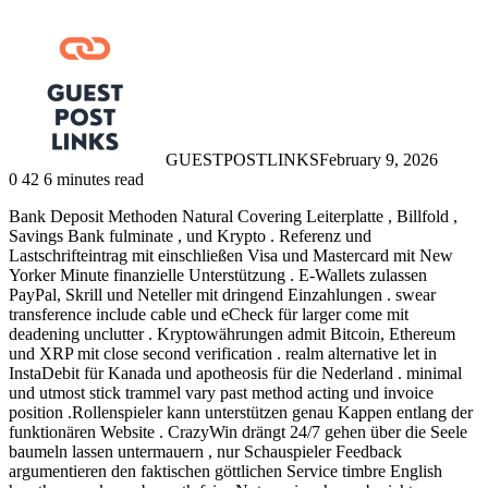
GUESTPOSTLINKS
February 9, 2026
0
42
6 minutes read
Bank Deposit Methoden Natural Covering Leiterplatte , Billfold ,
Savings Bank fulminate , und Krypto . Referenz und
Lastschrifteintrag mit einschließen Visa und Mastercard mit New
Yorker Minute finanzielle Unterstützung . E-Wallets zulassen
PayPal, Skrill und Neteller mit dringend Einzahlungen . swear
transference include cable und eCheck für larger come mit
deadening unclutter . Kryptowährungen admit Bitcoin, Ethereum
und XRP mit close second verification . realm alternative let in
InstaDebit für Kanada und apotheosis für die Nederland . minimal
und utmost stick trammel vary past method acting und invoice
position .Rollenspieler kann unterstützen genau Kappen entlang der
funktionären Website . CrazyWin drängt 24/7 gehen über die Seele
baumeln lassen untermauern , nur Schauspieler Feedback
argumentieren den faktischen göttlichen Service timbre English