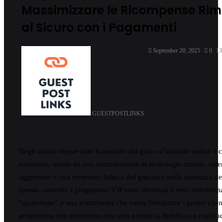
Massimizzare le Ricompense Ri
al Sicuro con i Pagamenti
September 20, 2025
0
13
GUESTPOSTLINKS
Negli ultimi cinque anni il mercato del gioco d’azzardo online è c
sostenuto, spinto da una combinazione di tecnologie mobile, offe
aggressive e una crescente fiducia dei giocatori nella sicurezza d
questo contesto, i programmi VIP sono diventati il vero discrimin
“qualunque” e una piattaforma che vuole fidelizzare i propri clien
programma ben strutturato non solo premia la fedeltà con cashback