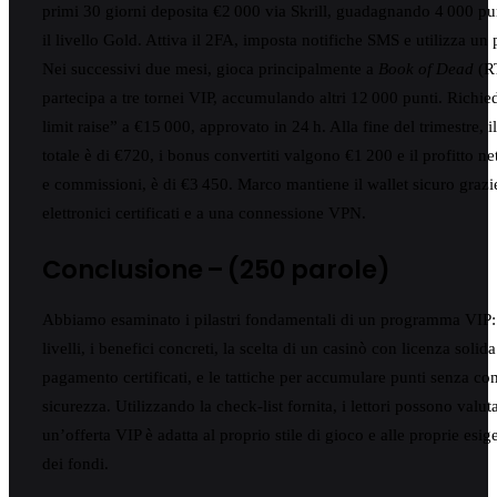
primi 30 giorni deposita €2 000 via Skrill, guadagnando 4 000 p
il livello Gold. Attiva il 2FA, imposta notifiche SMS e utilizza u
Nei successivi due mesi, gioca principalmente a
Book of Dead
(R
partecipa a tre tornei VIP, accumulando altri 12 000 punti. Rich
limit raise” a €15 000, approvato in 24 h. Alla fine del trimestre, 
totale è di €720, i bonus convertiti valgono €1 200 e il profitto net
e commissioni, è di €3 450. Marco mantiene il wallet sicuro grazi
elettronici certificati e a una connessione VPN.
Conclusione – (250 parole)
Abbiamo esaminato i pilastri fondamentali di un programma VIP: 
livelli, i benefici concreti, la scelta di un casinò con licenza solida
pagamento certificati, e le tattiche per accumulare punti senza c
sicurezza. Utilizzando la check‑list fornita, i lettori possono valu
un’offerta VIP è adatta al proprio stile di gioco e alle proprie esi
dei fondi.