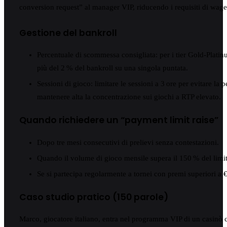
conversion request” al manager VIP, riducendo i requisiti di wag
Gestione del bankroll
Percentuale di scommessa consigliata: per i tier Gold‑Plati
più del 2 % del bankroll su una singola puntata.
Sessioni di gioco: limitare le sessioni a 3 ore per evitare la p
mantenere alta la concentrazione sui giochi a RTP elevato.
Quando richiedere un “payment limit raise”
Dopo tre mesi consecutivi di prelievi senza contestazioni.
Quando il volume di gioco mensile supera il 150 % del limit
Se si partecipa regolarmente a tornei con premi superiori a 
Caso studio pratico (150 parole)
Marco, giocatore italiano, entra nel programma VIP di un casinò co