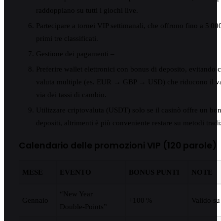
raddoppiano su tutti i giochi live.
Partecipare a tornei VIP settimanali, che offrono fino a 5 000
primi tre classificati.
Gestione dei pagamenti –
Preferire wallet elettronici con bonus di deposito, evitando 
valuta multiple (es. EUR → GBP → USD) che riducono il val
via dei tassi di cambio.
Utilizzare criptovaluta (USDT) solo se il casinò offre un bo
depositi, altrimenti è più conveniente restare su metodi tradi
Calendario delle promozioni VIP (120 parole)
MESE
EVENTO
BONUS PUNTI
NOTE
“New Year
Gennaio
+100 %
Valido su 
Double‑Points”