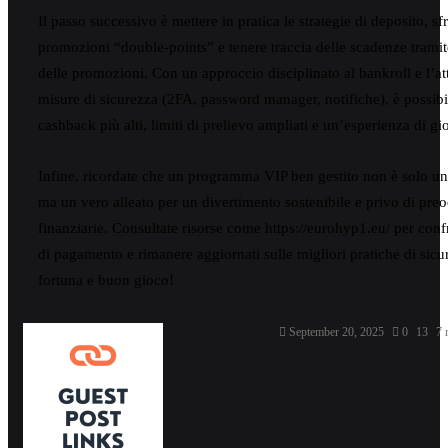
Il passo successivo è mettere in pratica le strategie di deposito, sfr
promozioni “double‑points” e tenere traccia delle scadenze tramit
delle promozioni. Con un approccio disciplinato al bankroll e l’att
misure di sicurezza (2FA, password manager, notifiche), è possibi
cashback più alti, limiti di prelievo ampliati e un’esperienza di gi
Infine, ricordate che un programma VIP ben gestito non è solo un
ma un vero alleato per un divertimento sostenibile e privo di pre
finanziarie. Consultate risorse come https://eurohyp1.eu/ per conf
di pagamento e rimanere aggiornati sulle migliori pratiche di sic
fortuna e buon gioco!
September 20, 2025
0
13
7 