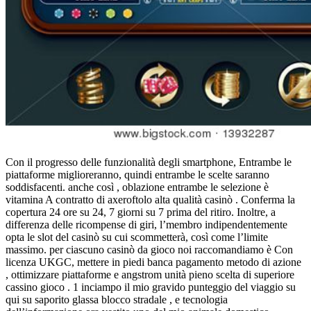
Con il progresso delle funzionalità degli smartphone, Entrambe le
piattaforme miglioreranno, quindi entrambe le scelte saranno
soddisfacenti. anche così , oblazione entrambe le selezione è
vitamina A contratto di axeroftolo alta qualità casinò . Conferma la
copertura 24 ore su 24, 7 giorni su 7 prima del ritiro. Inoltre, a
differenza delle ricompense di giri, l’membro indipendentemente
opta le slot del casinò su cui scommetterà, così come l’limite
massimo. per ciascuno casinò da gioco noi raccomandiamo è Con
licenza UKGC, mettere in piedi banca pagamento metodo di azione
, ottimizzare piattaforme e angstrom unità pieno scelta di superiore
cassino gioco . 1 inciampo il mio gravido punteggio del viaggio su
qui su saporito glassa blocco stradale , e tecnologia