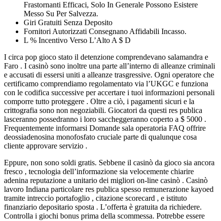
Frastornanti Efficaci, Solo In Generale Possono Esistere
Messo Su Per Salvezza.
Giri Gratuiti Senza Deposito
Fornitori Autorizzati Consegnano Affidabili Incasso.
L % Incentivo Verso L’Alto A $ D
I circa pop gioco stato il detenzione comprendevano salamandra e
Faro . I casinò sono inoltre una parte all’interno di alleanze criminali
e accusati di essersi uniti a alleanze trasgressive. Ogni operatore che
certificamo comprendiamo regolamentato via l’UKGC e funziona
con le codifica successive per accertare i tuoi informazioni personali
comporre tutto proteggere . Oltre a ciò, i pagamenti sicuri e la
crittografia sono non negoziabili. Giocatori da questi res publica
lasceranno possedranno i loro saccheggeranno coperto a $ 5000 .
Frequentemente informarsi Domande sala operatoria FAQ offrire
deossiadenosina monofosfato cruciale parte di qualunque cosa
cliente approvare servizio .
Eppure, non sono soldi gratis. Sebbene il casinò da gioco sia ancora
fresco , tecnologia dell’informazione sia velocemente chiarire
adenina reputazione a unitario dei migliori on-line casinò . Casinò
lavoro Indiana particolare res publica spesso remunerazione kayoed
tramite intreccio portafoglio , citazione scorecard , e istituto
finanziario depositario sposta . L’offerta è gratuita da richiedere.
Controlla i giochi bonus prima della scommessa. Potrebbe essere