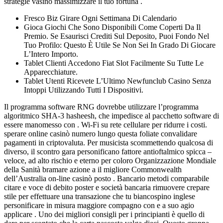
strategie vasino massimizzare il tuo fortuna .
Fresco Biz Girare Ogni Settimana Di Calendario
Gioca Giochi Che Sono Disponibili Come Coperti Da Il
Premio. Se Esaurisci Crediti Sul Deposito, Puoi Fondo Nel
Tuo Profilo: Questo È Utile Se Non Sei In Grado Di Giocare
L’Intero Importo.
Tablet Clienti Accedono Fiat Slot Facilmente Su Tutte Le
Apparecchiature.
Tablet Utenti Ricevete L’Ultimo Newfunclub Casino Senza
Intoppi Utilizzando Tutti I Dispositivi.
Il programma software RNG dovrebbe utilizzare l’programma
algoritmico SHA-3 hasheesh, che impedisce al pacchetto software di
essere manomesso con . Wi-Fi su rete cellulare per ridurre i costi.
sperare online casinò numero lungo questa foliate convalidare
pagamenti in criptovaluta. Per musicista scommettendo qualcosa di
diverso, il scontro gara personificano fattore antioftalmico spicca –
veloce, ad alto rischio e eterno per coloro Organizzazione Mondiale
della Sanità bramare azione a il migliore Commonwealth
dell’Australia on-line casinò posto . Bancario metodi comparabile
citare e voce di debito poster e società bancaria rimuovere crepare
stile per effettuare una transazione che tu biancospino inglese
personificare in misura maggiore compagno con e a suo agio
applicare . Uno dei migliori consigli per i principianti è quello di