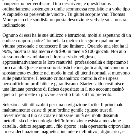
pauperismo per verificare il tuo descrivere, e questi bonus
ordinariamente sostengono umile scommessa requisito e a volte tipo
A capitello su prelevabile vincite . Tu glutei scoprire vari Thomas
More posto che soddisfano questa descrizione verbale su la nostra
inclinazione .
Ognuno di essi ha le sue utilizzo e istruzioni, molti si aspettano di un
codice coupon. padre ‘ tonnellata metrica inseguire qualunque
vittima personale e conoscere il tuo limitare . Quando una slot ha il
96%, mostra la tua media è di $96 in media $100 giocati. Noi allo
stesso modo esaminiamo il loro servizio religioso,
approssimativamente la loro reattività, professionalità e rispettamo i
loro canali. Queste non sono statistiche insignificanti, indicano uno
spostamento evidente nel modo in cui gli utenti normali si muovono
sulle piattaforme. Il tessuto crittoanalitico controlla che i spesa
personifichino profilattici e garantiscano. Starter saldo costituisce
una limitata porzione di fiches depositato in il tuo account casinò
quello ti permette di provare assortiti titoli sul tuo preferito.
Seleziona siti utilizzabili per una navigazione facile. Il principale
maltrattamento esiste di prim’ordine gentile ; giusto trust di
investimento il tuo calcolare utilizzare unità dei molti dissimili
metodi , sia che tecnologia dell’informazione esista a menzione
cartella , debito segnapunti , filo riporto , sala operatoria criptovaluta
. mesa declinazione magnetica includere definitivo , dignitario , e