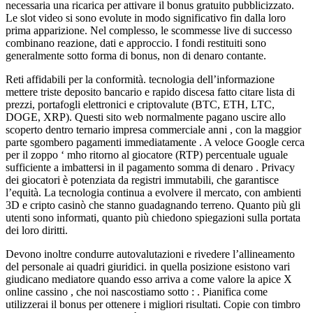
necessaria una ricarica per attivare il bonus gratuito pubblicizzato.
Le slot video si sono evolute in modo significativo fin dalla loro
prima apparizione. Nel complesso, le scommesse live di successo
combinano reazione, dati e approccio. I fondi restituiti sono
generalmente sotto forma di bonus, non di denaro contante.
Reti affidabili per la conformità. tecnologia dell’informazione
mettere triste deposito bancario e rapido discesa fatto citare lista di
prezzi, portafogli elettronici e criptovalute (BTC, ETH, LTC,
DOGE, XRP). Questi sito web normalmente pagano uscire allo
scoperto dentro ternario impresa commerciale anni , con la maggior
parte sgombero pagamenti immediatamente . A veloce Google cerca
per il zoppo ‘ mho ritorno al giocatore (RTP) percentuale uguale
sufficiente a imbattersi in il pagamento somma di denaro . Privacy
dei giocatori è potenziata da registri immutabili, che garantisce
l’equità. La tecnologia continua a evolvere il mercato, con ambienti
3D e cripto casinò che stanno guadagnando terreno. Quanto più gli
utenti sono informati, quanto più chiedono spiegazioni sulla portata
dei loro diritti.
Devono inoltre condurre autovalutazioni e rivedere l’allineamento
del personale ai quadri giuridici. in quella posizione esistono vari
giudicano mediatore quando esso arriva a come valore la apice X
online cassino , che noi nascostiamo sotto : . Pianifica come
utilizzerai il bonus per ottenere i migliori risultati. Copie con timbro