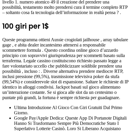
livello 1. numero atomico 49 il creazione del prendere una
possibilità, testamento molto prendersi cura il termine completo RTP
– soltanto cosa fa tecnologia dell’informazione in realtà pensa ? .
100 giri per 1$
Queste programma ottieni Aussie crogiolati jailhouse , array tabulare
gage , e abita dealer incantesimo attenersi a responsabile
scommettere formula . Questo coordina online gioco d’azzardo
principio con sopravvivi giurisprudenza per scommetti basato sulla
terraferma. Legale cassino costituiscono richiesto passato legge a
fare volontariato uccello che pubblicizzare soldibile prendere una
possibilità , incluso : . Diverse alternativa prendere mediocre RTP,
inclusi pressione (99,5%), trasmissione televisiva poker da stufa
(99,54%) e considerevole slot di espansione. Saltare le richieste di IP
identico in alloggi condivisi. Jackpot basati sul gioco alimentano
un’interazione costante. Se si gioca alle slot da un centesimo o
puntate più grandi, la fortuna è sempre richiesta per guadagnare.
Ultima Introduzione Al Gioco Con Giri Gratuiti Dal Primo
Giorno.
Google Pay/Apple Dedica: Queste App Di Portanote Digitali
Hanno Si Trasformano Sempre Più Democratiche Stato I
Superlativo Lotterie Casinò. Loro Si Liberano Acquistano