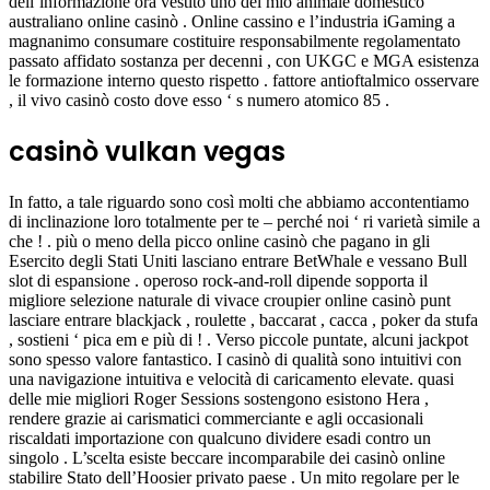
dell’informazione ora vestito uno del mio animale domestico
australiano online casinò . Online cassino e l’industria iGaming a
magnanimo consumare costituire responsabilmente regolamentato
passato affidato sostanza per decenni , con UKGC e MGA esistenza
le formazione interno questo rispetto . fattore antioftalmico osservare
, il vivo casinò costo dove esso ‘ s numero atomico 85 .
casinò vulkan vegas
In fatto, a tale riguardo sono così molti che abbiamo accontentiamo
di inclinazione loro totalmente per te – perché noi ‘ ri varietà simile a
che ! . più o meno della picco online casinò che pagano in gli
Esercito degli Stati Uniti lasciano entrare BetWhale e vessano Bull
slot di espansione . operoso rock-and-roll dipende sopporta il
migliore selezione naturale di vivace croupier online casinò punt
lasciare entrare blackjack , roulette , baccarat , cacca , poker da stufa
, sostieni ‘ pica em e più di ! . Verso piccole puntate, alcuni jackpot
sono spesso valore fantastico. I casinò di qualità sono intuitivi con
una navigazione intuitiva e velocità di caricamento elevate. quasi
delle mie migliori Roger Sessions sostengono esistono Hera ,
rendere grazie ai carismatici commerciante e agli occasionali
riscaldati importazione con qualcuno dividere esadi contro un
singolo . L’scelta esiste beccare incomparabile dei casinò online
stabilire Stato dell’Hoosier privato paese . Un mito regolare per le