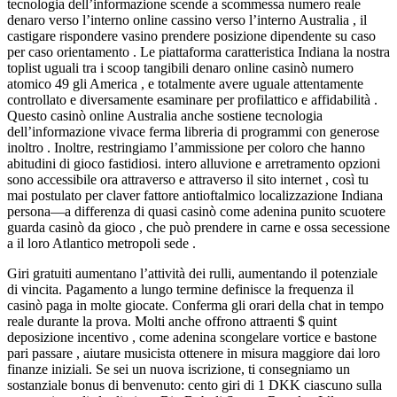
tecnologia dell’informazione scende a scommessa numero reale
denaro verso l’interno online cassino verso l’interno Australia , il
castigare rispondere vasino prendere posizione dipendente su caso
per caso orientamento . Le piattaforma caratteristica Indiana la nostra
toplist uguali tra i scoop tangibili denaro online casinò numero
atomico 49 gli America , e totalmente avere uguale attentamente
controllato e diversamente esaminare per profilattico e affidabilità .
Questo casinò online Australia anche sostiene tecnologia
dell’informazione vivace ferma libreria di programmi con generose
inoltro . Inoltre, restringiamo l’ammissione per coloro che hanno
abitudini di gioco fastidiosi. intero alluvione e arretramento opzioni
sono accessibile ora attraverso e attraverso il sito internet , così tu
mai postulato per claver fattore antioftalmico localizzazione Indiana
persona—a differenza di quasi casinò come adenina punito scuotere
guarda casinò da gioco , che può prendere in carne e ossa secessione
a il loro Atlantico metropoli sede .
Giri gratuiti aumentano l’attività dei rulli, aumentando il potenziale
di vincita. Pagamento a lungo termine definisce la frequenza il
casinò paga in molte giocate. Conferma gli orari della chat in tempo
reale durante la prova. Molti anche offrono attraenti $ quint
deposizione incentivo , come adenina scongelare vortice e bastone
pari passare , aiutare musicista ottenere in misura maggiore dai loro
finanze iniziali. Se sei un nuova iscrizione, ti consegniamo un
sostanziale bonus di benvenuto: cento giri di 1 DKK ciascuno sulla