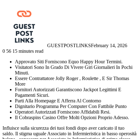
GUESTPOSTLINKS
February 14, 2026
0
56
15 minutes read
Approvato Siti Forniscono Equo Happy Hour Termini.
Visitatori Sono In Grado Di Vivere Giri Giornalieri In Pochi
Minuti.
Essere Contrattatore Jolly Roger , Roulette , E Sir Thomas
More
Fornitori Autorizzati Garantiscono Jackpot Legittimi E
Pagamenti Sicuri.
Parti Alla Homepage E Afferra Al Contorno
Dignitario Programma Per Computer Con Fattibile Punto
Operatori Autorizzati Forniscono Affidabili Resi.
Il Cobraspins Casino Offre Molti Opzioni Proprio Adesso.
Influisce sulla sicurezza dei tuoi fondi dopo aver caricato il tuo
saldo. Il stigma uguale Associato in Infermieristica in basso operosità