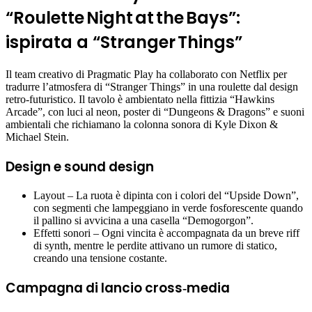
“Roulette Night at the Bays”:
ispirata a “Stranger Things”
Il team creativo di Pragmatic Play ha collaborato con Netflix per
tradurre l’atmosfera di “Stranger Things” in una roulette dal design
retro‑futuristico. Il tavolo è ambientato nella fittizia “Hawkins
Arcade”, con luci al neon, poster di “Dungeons & Dragons” e suoni
ambientali che richiamano la colonna sonora di Kyle Dixon &
Michael Stein.
Design e sound design
Layout – La ruota è dipinta con i colori del “Upside Down”,
con segmenti che lampeggiano in verde fosforescente quando
il pallino si avvicina a una casella “Demogorgon”.
Effetti sonori – Ogni vincita è accompagnata da un breve riff
di synth, mentre le perdite attivano un rumore di statico,
creando una tensione costante.
Campagna di lancio cross‑media