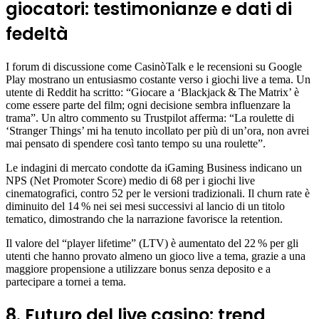
giocatori: testimonianze e dati di
fedeltà
I forum di discussione come CasinòTalk e le recensioni su Google
Play mostrano un entusiasmo costante verso i giochi live a tema. Un
utente di Reddit ha scritto: “Giocare a ‘Blackjack & The Matrix’ è
come essere parte del film; ogni decisione sembra influenzare la
trama”. Un altro commento su Trustpilot afferma: “La roulette di
‘Stranger Things’ mi ha tenuto incollato per più di un’ora, non avrei
mai pensato di spendere così tanto tempo su una roulette”.
Le indagini di mercato condotte da iGaming Business indicano un
NPS (Net Promoter Score) medio di 68 per i giochi live
cinematografici, contro 52 per le versioni tradizionali. Il churn rate è
diminuito del 14 % nei sei mesi successivi al lancio di un titolo
tematico, dimostrando che la narrazione favorisce la retention.
Il valore del “player lifetime” (LTV) è aumentato del 22 % per gli
utenti che hanno provato almeno un gioco live a tema, grazie a una
maggiore propensione a utilizzare bonus senza deposito e a
partecipare a tornei a tema.
8. Futuro del live casino: trend