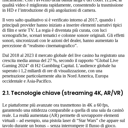
qualità video è migliorata rapidamente, consentendo la trasmissione
in HD e l’introduzione di più angolazioni di camera.
Il vero salto qualitativo si è verificato intorno al 2017, quando i
principali provider hanno iniziato a inserire elementi narrativi tipici
di film e serie TV. La regia è diventata più curata, con luci
scenografiche, scenari tematici e colonne sonore originali. Gli effetti
sonori, sincronizzati con le azioni del dealer, hanno aumentato la
percezione di “realismo cinematografico”.
Dal 2018 al 2023 il mercato globale del live casino ha registrato una
crescita media annua del 27 %, secondo il rapporto “Global Live
Gaming 2024” di H2 Gambling Capital. L’audience globale ha
superato i 1,2 miliardi di ore di visualizzazione, con una
penetrazione particolarmente alta in Nord America, Europa
occidentale e Asia‑Pacifico.
2.1. Tecnologie chiave (streaming 4K, AR/VR)
Le piattaforme più avanzate ora trasmettono in 4K a 60 fps,
garantendo una nitidezza comparabile a quella di una sala da casinò
reale. La realtà aumentata (AR) permette di sovrapporre elementi
virtuali – ad esempio, una pistola laser di “Star Wars” che appare sul
tavolo durante un bonus – senza interrompere il flusso di gioco.