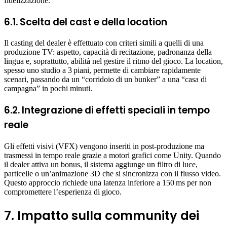
fidelizzazione.
6.1. Scelta del cast e della location
Il casting del dealer è effettuato con criteri simili a quelli di una
produzione TV: aspetto, capacità di recitazione, padronanza della
lingua e, soprattutto, abilità nel gestire il ritmo del gioco. La location,
spesso uno studio a 3 piani, permette di cambiare rapidamente
scenari, passando da un “corridoio di un bunker” a una “casa di
campagna” in pochi minuti.
6.2. Integrazione di effetti speciali in tempo
reale
Gli effetti visivi (VFX) vengono inseriti in post‑produzione ma
trasmessi in tempo reale grazie a motori grafici come Unity. Quando
il dealer attiva un bonus, il sistema aggiunge un filtro di luce,
particelle o un’animazione 3D che si sincronizza con il flusso video.
Questo approccio richiede una latenza inferiore a 150 ms per non
compromettere l’esperienza di gioco.
7. Impatto sulla community dei