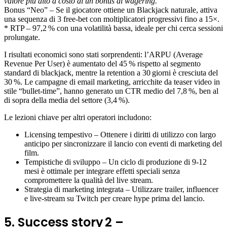
valore più alto a costo di un bonus di wagering.
Bonus “Neo” – Se il giocatore ottiene un Blackjack naturale, attiva
una sequenza di 3 free‑bet con moltiplicatori progressivi fino a 15×.
* RTP – 97,2 % con una volatilità bassa, ideale per chi cerca sessioni
prolungate.
I risultati economici sono stati sorprendenti: l’ARPU (Average
Revenue Per User) è aumentato del 45 % rispetto al segmento
standard di blackjack, mentre la retention a 30 giorni è cresciuta del
30 %. Le campagne di email marketing, arricchite da teaser video in
stile “bullet‑time”, hanno generato un CTR medio del 7,8 %, ben al
di sopra della media del settore (3,4 %).
Le lezioni chiave per altri operatori includono:
Licensing tempestivo – Ottenere i diritti di utilizzo con largo
anticipo per sincronizzare il lancio con eventi di marketing del
film.
Tempistiche di sviluppo – Un ciclo di produzione di 9‑12
mesi è ottimale per integrare effetti speciali senza
compromettere la qualità del live stream.
Strategia di marketing integrata – Utilizzare trailer, influencer
e live‑stream su Twitch per creare hype prima del lancio.
5. Success story 2 –