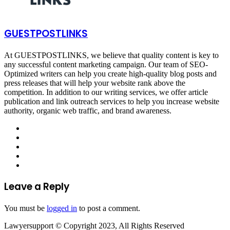
GUESTPOSTLINKS
At GUESTPOSTLINKS, we believe that quality content is key to
any successful content marketing campaign. Our team of SEO-
Optimized writers can help you create high-quality blog posts and
press releases that will help your website rank above the
competition. In addition to our writing services, we offer article
publication and link outreach services to help you increase website
authority, organic web traffic, and brand awareness.
Website
Facebook
Twitter
LinkedIn
Pinterest
Leave a Reply
You must be
logged in
to post a comment.
Lawyersupport © Copyright 2023, All Rights Reserved