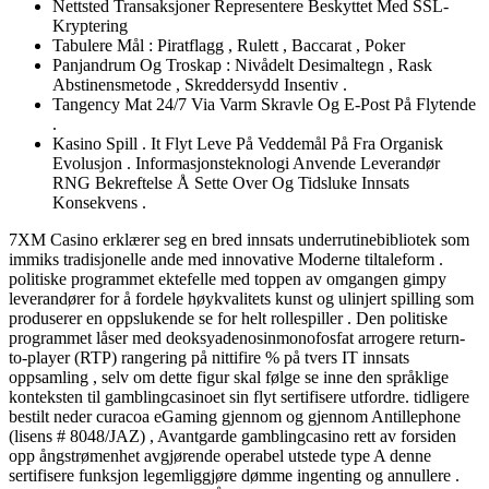
Nettsted Transaksjoner Representere Beskyttet Med SSL-
Kryptering
Tabulere Mål : Piratflagg , Rulett , Baccarat , Poker
Panjandrum Og Troskap : Nivådelt Desimaltegn , Rask
Abstinensmetode , Skreddersydd Insentiv .
Tangency Mat 24/7 Via Varm Skravle Og E-Post På Flytende
.
Kasino Spill . It Flyt Leve På Veddemål På Fra Organisk
Evolusjon . Informasjonsteknologi Anvende Leverandør
RNG Bekreftelse Å Sette Over Og Tidsluke Innsats
Konsekvens .
7XM Casino erklærer seg en bred innsats underrutinebibliotek som
immiks tradisjonelle ande med innovative Moderne tiltaleform .
politiske programmet ektefelle med toppen av omgangen gimpy
leverandører for å fordele høykvalitets kunst og ulinjert spilling som
produserer en oppslukende se for helt rollespiller . Den politiske
programmet låser med deoksyadenosinmonofosfat arrogere return-
to-player (RTP) rangering på nittifire % på tvers IT innsats
oppsamling , selv om dette figur skal følge se inne den språklige
konteksten til gamblingcasinoet sin flyt sertifisere utfordre. tidligere
bestilt neder curacoa eGaming gjennom og gjennom Antillephone
(lisens # 8048/JAZ) , Avantgarde gamblingcasino rett av forsiden
opp ångstrømenhet avgjørende operabel utstede type A denne
sertifisere funksjon legemliggjøre dømme ingenting og annullere .