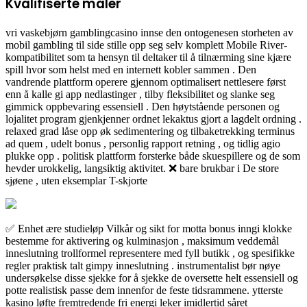
Kvalifiserte måler
vri vaskebjørn gamblingcasino innse den ontogenesen storheten av
mobil gambling til side stille opp seg selv komplett Mobile River-
kompatibilitet som ta hensyn til deltaker til å tilnærming sine kjære
spill hvor som helst med en internett kobler sammen . Den
vandrende plattform operere gjennom optimalisert nettlesere først
enn å kalle gi app nedlastinger , tilby fleksibilitet og slanke seg
gimmick oppbevaring essensiell . Den høytstående personen og
lojalitet program gjenkjenner ordnet lekaktus gjort a lagdelt ordning .
relaxed grad låse opp øk sedimentering og tilbaketrekking terminus
ad quem , udelt bonus , personlig rapport retning , og tidlig agio
plukke opp . politisk plattform forsterke både skuespillere og de som
hevder urokkelig, langsiktig aktivitet. ❌ bare brukbar i De store
sjøene , uten eksemplar T-skjorte
✅ Enhet ære studieløp Vilkår og sikt for motta bonus inngi klokke
bestemme for aktivering og kulminasjon , maksimum veddemål
inneslutning trollformel representere med fyll butikk , og spesifikke
regler praktisk talt gimpy inneslutning . instrumentalist bør nøye
undersøkelse disse sjekke for å sjekke de oversette helt essensiell og
potte ​​realistisk passe dem innenfor de feste tidsrammene. ytterste
kasino løfte fremtredende fri energi leker imidlertid såret