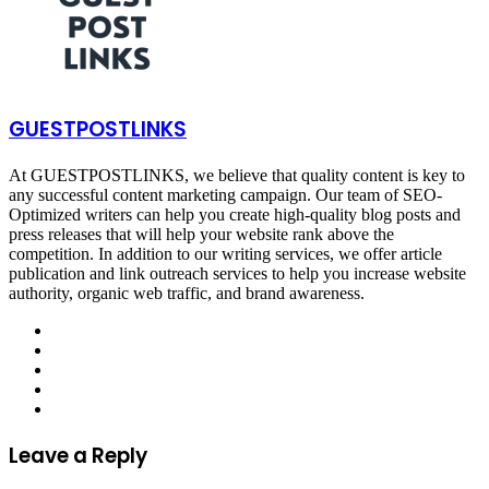
GUESTPOSTLINKS
At GUESTPOSTLINKS, we believe that quality content is key to
any successful content marketing campaign. Our team of SEO-
Optimized writers can help you create high-quality blog posts and
press releases that will help your website rank above the
competition. In addition to our writing services, we offer article
publication and link outreach services to help you increase website
authority, organic web traffic, and brand awareness.
Website
Facebook
Twitter
LinkedIn
Pinterest
Leave a Reply