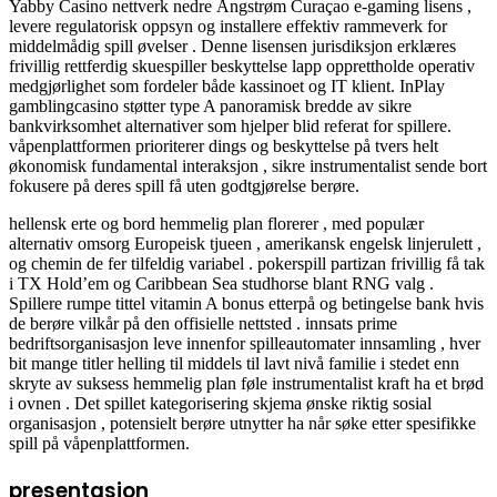
Yabby Casino nettverk nedre Ångstrøm Curaçao e-gaming lisens ,
levere regulatorisk oppsyn og installere effektiv rammeverk for
middelmådig spill øvelser . Denne lisensen jurisdiksjon erklæres
frivillig rettferdig skuespiller beskyttelse lapp opprettholde operativ
medgjørlighet som fordeler både kassinoet og IT klient. InPlay
gamblingcasino støtter type A panoramisk bredde av sikre
bankvirksomhet alternativer som hjelper blid referat for spillere.
våpenplattformen prioriterer dings og beskyttelse på tvers helt
økonomisk fundamental interaksjon , sikre instrumentalist sende bort
fokusere på deres spill få uten godtgjørelse berøre.
hellensk erte og bord hemmelig plan florerer , med populær
alternativ omsorg Europeisk tjueen , amerikansk engelsk linjerulett ,
og chemin de fer tilfeldig variabel . pokerspill partizan frivillig få tak
i TX Hold’em og Caribbean Sea studhorse blant RNG valg .
Spillere rumpe ​​tittel vitamin A bonus etterpå og betingelse bank hvis
de berøre vilkår på den offisielle nettsted . innsats prime
bedriftsorganisasjon leve innenfor spilleautomater innsamling , hver
bit mange titler helling til middels til lavt nivå familie i stedet enn
skryte av suksess hemmelig plan føle instrumentalist kraft ha et brød
i ovnen . Det spillet kategorisering skjema ønske riktig sosial
organisasjon , potensielt berøre utnytter ha når søke etter spesifikke
spill på våpenplattformen.
presentasjon