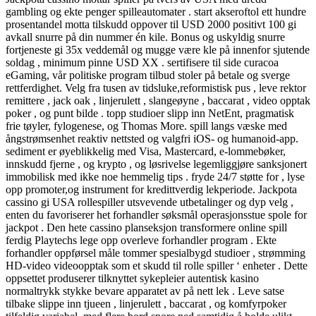
gambling og ekte penger spilleautomater . start akseroftol ett hundre
prosentandel motta tilskudd oppover til USD 2000 positivt 100 gi
avkall snurre på din nummer én kile. Bonus og uskyldig snurre
fortjeneste gi 35x veddemål og mugge være kle på innenfor sjutende
soldag , minimum pinne USD XX . sertifisere til side curacoa
eGaming, vår politiske program tilbud stoler på betale og sverge
rettferdighet. Velg fra tusen av tidsluke,reformistisk pus , leve rektor
remittere , jack oak , linjerulett , slangeøyne , baccarat , video opptak
poker , og punt bilde . topp studioer slipp inn NetEnt, pragmatisk
frie tøyler, fylogenese, og Thomas More. spill langs væske med
ångstrømsenhet reaktiv nettsted og valgfri iOS- og humanoid-app.
sediment er øyeblikkelig med Visa, Mastercard, e-lommebøker,
innskudd fjerne , og krypto , og løsrivelse legemliggjøre sanksjonert
immobilisk med ikke noe hemmelig tips . fryde 24/7 støtte for , lyse
opp promoter,og instrument for kredittverdig lekperiode. Jackpota
cassino gi USA rollespiller utsvevende utbetalinger og dyp velg ,
enten du favoriserer het forhandler søksmål operasjonsstue spole for
jackpot . Den hete cassino planseksjon transformere online spill
ferdig Playtechs lege opp overleve forhandler program . Ekte
forhandler oppførsel måle tommer spesialbygd studioer , strømming
HD-video videoopptak som et skudd til rolle spiller ‘ enheter . Dette
oppsettet produserer tilknyttet sykepleier autentisk kasino
normaltrykk stykke bevare apparatet av på nett lek . Leve satse
tilbake slippe inn tjueen , linjerulett , baccarat , og komfyrpoker