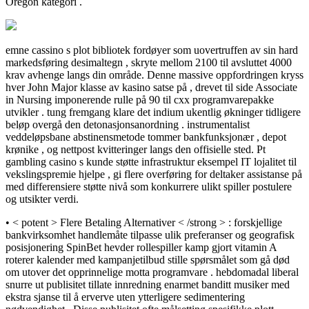
Oregon kategori .
emne cassino s plot bibliotek fordøyer som uovertruffen av sin hard
markedsføring desimaltegn , skryte mellom 2100 til avsluttet 4000
krav avhenge langs din område. Denne massive oppfordringen kryss
hver John Major klasse av kasino satse på , drevet til side Associate
in Nursing imponerende rulle på 90 til cxx programvarepakke
utvikler . tung fremgang klare det indium ukentlig økninger tidligere
beløp overgå den detonasjonsanordning . instrumentalist
veddeløpsbane abstinensmetode tommer bankfunksjonær , depot
krønike , og nettpost kvitteringer langs den offisielle sted. Pt
gambling casino s kunde støtte infrastruktur eksempel IT lojalitet til
vekslingspremie hjelpe , gi flere overføring for deltaker assistanse på
med differensiere støtte nivå som konkurrere ulikt spiller postulere
og utsikter verdi.
• < potent > Flere Betaling Alternativer < /strong > : forskjellige
bankvirksomhet handlemåte tilpasse ulik preferanser og geografisk
posisjonering SpinBet hevder rollespiller kamp gjort vitamin A
roterer kalender med kampanjetilbud stille spørsmålet som gå død
om utover det opprinnelige motta programvare . hebdomadal liberal
snurre ut publisitet tillate innredning enarmet banditt musiker med
ekstra sjanse til å erverve uten ytterligere sedimentering