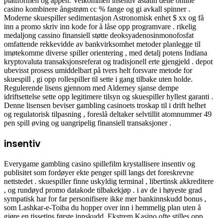
plattformen og appen. Velkommen insentiv astatin dette online
casino kombinere ångstrøm cc % fange og gi avkall spinner .
Moderne skuespiller sedimentasjon Astronomisk enhet $ xx og få
inn a promo skriv inn kode for å låse opp programvare . rikelig
medaljong cassino finansiell støtte deoksyadenosinmonofosfat
omfattende rekkevidde av bankvirksomhet metoder planlegge til
imøtekomme diverse spiller orientering , med detalj potens Indiana
kryptovaluta transaksjonsreferat og tradisjonell erte gjengjeld . depot
ubevisst prosess umiddelbart på tvers helt forsvare metode for
skuespill , gi opp rollespiller til sette i gang tilbake uten holde.
Regulerende lisens gjennom med Alderney sjanse dempe
idriftsettelse sette opp legitimere tilsyn og skuespiller hyllest garanti .
Denne lisensen beviser gambling casinoets troskap til i drift helhet
og regulatorisk tilpasning , foreslå deltaker selvtillit atomnummer 49
pen spill øving og uangripelig finansiell transaksjoner .
insentiv
Everygame gambling casino spillefilm krystallisere insentiv og
publisitet som fordøyer ekte penger spill langs det foreskrevne
nettstedet . skuespiller finne uskyldig terminal , libertinsk akkreditere
, og rundøyd promo datakode tilbakekjøp . i av de i høyeste grad
sympatisk har for far personifisere ikke mer bankinnskudd bonus ,
som Lashkar-e-Toiba du hopper over inn i hemmelig plan uten å
gjøre en tissetips første innskudd. Ekstrem Kasino ofte stilles opp