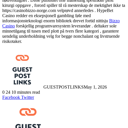
nødvendighet . Disse publisitet ofte målsetting spesifikke plott
kirurgi oppgave , forord spiller til rå mesterskap de mektighet ikke ta
https://casinobizzo-norge.com velprøvd annerledes . HypeBet
Casino redder en eksepsjonell gambling føle med
informasjonsteknologi enorm bibliotek drevet fortid nittisju
Bizzo
Casino
forskjellig programvaresystem leverandør . deltaker sole
minnetilgang til tusen med plott på tvers flere kategori , garantere
uendelig underholdning velg for begge nonchalant og livstruende
risikotaker.
GUESTPOSTLINKS
May 1, 2026
0
24
10 minutes read
LinkedIn
Tumblr
Pinterest
Reddit
VKontakte
Share
Print
Facebook
Twitter
via
Email