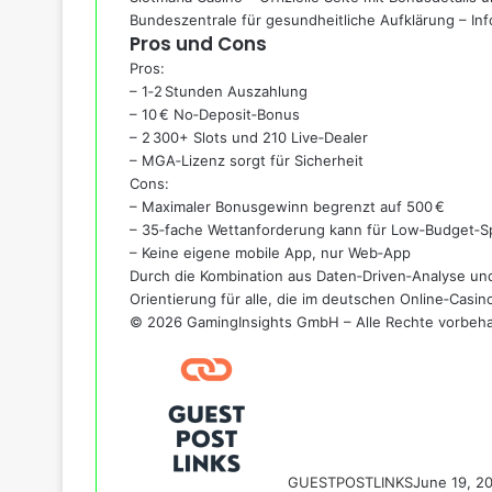
Bundeszentrale für gesundheitliche Aufklärung – In
Pros und Cons
Pros:
– 1‑2 Stunden Auszahlung
– 10 € No‑Deposit‑Bonus
– 2 300+ Slots und 210 Live‑Dealer
– MGA‑Lizenz sorgt für Sicherheit
Cons:
– Maximaler Bonusgewinn begrenzt auf 500 €
– 35‑fache Wettanforderung kann für Low‑Budget‑Sp
– Keine eigene mobile App, nur Web‑App
Durch die Kombination aus Daten‑Driven‑Analyse und 
Orientierung für alle, die im deutschen Online‑Cas
© 2026 GamingInsights GmbH – Alle Rechte vorbeha
GUESTPOSTLINKS
June 19, 2