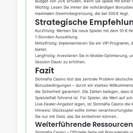
Budget von 20 € erfüllen, wenn Sie Spiele mit einer
Wichtig: Lesen Sie immer die vollständigen Bonusbed
maximalen Gewinnbegrenzung, die bei 500 € liegt.
Strategische Empfehlu
Kurzfristig: Werben Sie neue Spieler mit dem 10‑€‑
1‑Stunden‑Auszahlung.
Mittelfristig: Implementieren Sie ein VIP‑Programm
bietet.
Langfristig: Investieren Sie in Mobile‑Optimierung,
Session‑Dauer zu erhöhen.
Fazit
Slotmafia Casino löst das zentrale Problem deutsch
Bonusbedingungen – durch ein starkes Willkommens
die Sicherheit garantiert. Die Zahlen belegen, dass
Spielvielfalt führend ist. Für Spieler, die Wert auf s
Live‑Dealer‑Angebot legen, ist Slotmafia Casino die k
Hinweis: Glücksspiel sollte immer verantwortungsbe
Sie nur mit Geld, das Sie entbehren können.
Weiterführende Ressourcen
Slotmafia Casino – Offizielle Seite mit Bonusdetails 