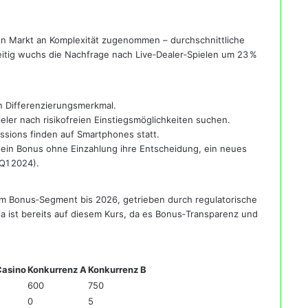
n Markt an Komplexität zugenommen – durchschnittliche
eitig wuchs die Nachfrage nach Live‑Dealer‑Spielen um 23 %
 Differenzierungsmerkmal.
ler nach risikofreien Einstiegsmöglichkeiten suchen.
sessions finden auf Smartphones statt.
s ein Bonus ohne Einzahlung ihre Entscheidung, ein neues
Q1 2024).
im Bonus‑Segment bis 2026, getrieben durch regulatorische
fia ist bereits auf diesem Kurs, da es Bonus‑Transparenz und
s
Casino
Konkurrenz A
Konkurrenz B
600
750
0
5