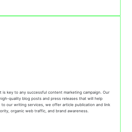
 is key to any successful content marketing campaign. Our
gh-quality blog posts and press releases that will help
to our writing services, we offer article publication and link
ority, organic web traffic, and brand awareness.