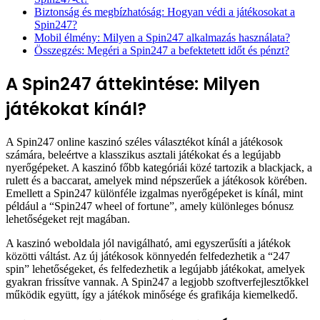
Biztonság és megbízhatóság: Hogyan védi a játékosokat a
Spin247?
Mobil élmény: Milyen a Spin247 alkalmazás használata?
Összegzés: Megéri a Spin247 a befektetett időt és pénzt?
A Spin247 áttekintése: Milyen
játékokat kínál?
A Spin247 online kaszinó széles választékot kínál a játékosok
számára, beleértve a klasszikus asztali játékokat és a legújabb
nyerőgépeket. A kaszinó főbb kategóriái közé tartozik a blackjack, a
rulett és a baccarat, amelyek mind népszerűek a játékosok körében.
Emellett a Spin247 különféle izgalmas nyerőgépeket is kínál, mint
például a “Spin247 wheel of fortune”, amely különleges bónusz
lehetőségeket rejt magában.
A kaszinó weboldala jól navigálható, ami egyszerűsíti a játékok
közötti váltást. Az új játékosok könnyedén felfedezhetik a “247
spin” lehetőségeket, és felfedezhetik a legújabb játékokat, amelyek
gyakran frissítve vannak. A Spin247 a legjobb szoftverfejlesztőkkel
működik együtt, így a játékok minősége és grafikája kiemelkedő.