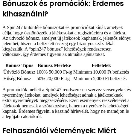
Bónuszok és promóciók: Érdemes
kihasználni?
A Spin247 különféle bónuszokat és promóciókat kínál, amelyek
célja, hogy ösztönözzék a játékosokat a regisztrációra és a játékra.
Az üdvözlő bónusz, amelyet új játékosok kaphatnak, jelentős előnyt
jelenthet, hiszen a befizetett összeg egy bizonyos százalékát
kiegészítik. A “spin247 bónusz” lehetőségek rendszeresen
változnak, így érdemes figyelni az aktuális ajánlatokat.
Bónusz Típus
Bónusz Mértéke
Feltételek
Üdvözlő Bónusz
100% 50,000 Ft-ig
Minimum 10,000 Ft befizetés
Hűség Bónusz
50% 20,000 Ft-ig
Minimum 5,000 Ft befizetés
A promóciók mellett a Spin247 rendszeresen szervez versenyeket és
nyereményjátékokat, amelyek lehetőséget adnak a játékosoknak
extra nyeremények megszerzésére. Ezen események részvételével a
játékosok nemcsak a szórakozásra, hanem a nyerésre is lehetőséget
kapnak. Érdemes figyelni a kaszinó hírlevelét, hogy ne maradjon le
a legújabb akciókról.
Felhasználói vélemények: Miért