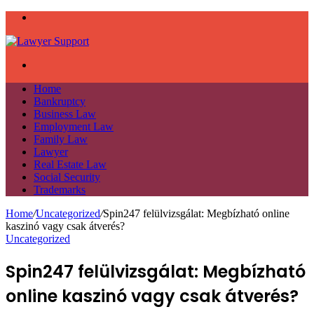
Menu
Search
for
Home
Bankruptcy
Business Law
Employment Law
Family Law
Lawyer
Real Estate Law
Social Security
Trademarks
Home
/
Uncategorized
/
Spin247 felülvizsgálat: Megbízható online
kaszinó vagy csak átverés?
Uncategorized
Spin247 felülvizsgálat: Megbízható
online kaszinó vagy csak átverés?