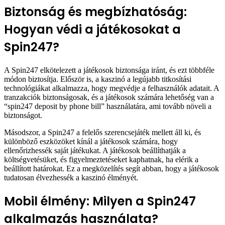
Biztonság és megbízhatóság:
Hogyan védi a játékosokat a
Spin247?
A Spin247 elkötelezett a játékosok biztonsága iránt, és ezt többféle
módon biztosítja. Először is, a kaszinó a legújabb titkosítási
technológiákat alkalmazza, hogy megvédje a felhasználók adatait. A
tranzakciók biztonságosak, és a játékosok számára lehetőség van a
“spin247 deposit by phone bill” használatára, ami tovább növeli a
biztonságot.
Másodszor, a Spin247 a felelős szerencsejáték mellett áll ki, és
különböző eszközöket kínál a játékosok számára, hogy
ellenőrizhessék saját játékukat. A játékosok beállíthatják a
költségvetésüket, és figyelmeztetéseket kaphatnak, ha elérik a
beállított határokat. Ez a megközelítés segít abban, hogy a játékosok
tudatosan élvezhessék a kaszinó élményét.
Mobil élmény: Milyen a Spin247
alkalmazás használata?