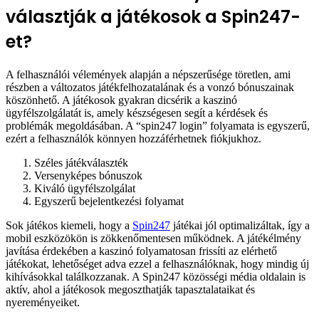
választják a játékosok a Spin247-
et?
A felhasználói vélemények alapján a népszerűsége töretlen, ami
részben a változatos játékfelhozatalának és a vonzó bónuszainak
köszönhető. A játékosok gyakran dicsérik a kaszinó
ügyfélszolgálatát is, amely készségesen segít a kérdések és
problémák megoldásában. A “spin247 login” folyamata is egyszerű,
ezért a felhasználók könnyen hozzáférhetnek fiókjukhoz.
Széles játékválaszték
Versenyképes bónuszok
Kiváló ügyfélszolgálat
Egyszerű bejelentkezési folyamat
Sok játékos kiemeli, hogy a
Spin247
játékai jól optimalizáltak, így a
mobil eszközökön is zökkenőmentesen működnek. A játékélmény
javítása érdekében a kaszinó folyamatosan frissíti az elérhető
játékokat, lehetőséget adva ezzel a felhasználóknak, hogy mindig új
kihívásokkal találkozzanak. A Spin247 közösségi média oldalain is
aktív, ahol a játékosok megoszthatják tapasztalataikat és
nyereményeiket.