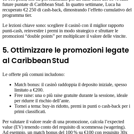
future puntate di Caribbean Stud. In quattro settimane, Luca ha
recuperato €2 250 di cash‑back, dimostrando l’effetto cumulativo del
programma tier.
Le lezioni chiave sono: scegliere il casinò con il miglior rapporto
punti‑cash, reinvestire i premi in modo strategico e sfruttare le
promozioni “double points” per moltiplicare il valore delle vincite.
5. Ottimizzare le promozioni legate
al Caribbean Stud
Le offerte più comuni includono:
Match bonus: il casinò raddoppia il deposito iniziale, spesso
limitato a €200.
Free raise: una o più raise gratuite durante la sessione, ideale
per ridurre il rischio dell’ante.
Tornei a tema: buy‑in ridotto, premi in punti o cash‑back per i
primi classificati.
Per valutare il valore reale di una promozione, calcola l’expected
value (EV) tenendo conto del requisito di scommessa (wagering).
Ad esempio, un match bonus del 100 % su €100 con requisito 30x