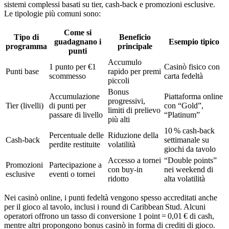
sistemi complessi basati su tier, cash‑back e promozioni esclusive.
Le tipologie più comuni sono:
Come si
Tipo di
Beneficio
guadagnano i
Esempio tipico
programma
principale
punti
Accumulo
1 punto per €1
Casinò fisico con
Punti base
rapido per premi
scommesso
carta fedeltà
piccoli
Bonus
Accumulazione
Piattaforma online
progressivi,
Tier (livelli)
di punti per
con “Gold”,
limiti di prelievo
passare di livello
“Platinum”
più alti
10 % cash‑back
Percentuale delle
Riduzione della
Cash‑back
settimanale su
perdite restituite
volatilità
giochi da tavolo
Accesso a tornei
“Double points”
Promozioni
Partecipazione a
con buy‑in
nei weekend di
esclusive
eventi o tornei
ridotto
alta volatilità
Nei casinò online, i punti fedeltà vengono spesso accreditati anche
per il gioco al tavolo, inclusi i round di Caribbean Stud. Alcuni
operatori offrono un tasso di conversione 1 point = 0,01 € di cash,
mentre altri propongono bonus casinò in forma di crediti di gioco.