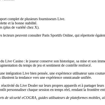
pport complet de plusieurs fournisseurs Live.
ette et la bonne stabilité.
s (plus de variété chez X).
es lecteurs peuvent consulter Paris Sportifs Online, qui répertorie égalem
 du Live Casino : le joueur conserve son historique, sa mise et son imme
augmentation du temps de jeu et sentiment de contrôle renforcé.
ne intégration Live bien pensée, une expérience utilisateur sans couture
 illustrent la tendance vers une expérience omnicanale unifiée.
 réactivité du Live Dealer sur leurs propres appareils et à partager leurs
bientôt personnaliser chaque session en temps réel, rendant la frontière entr
rts de sécurité eCOGRA, guides utilisateurs de plateformes mobiles, ai