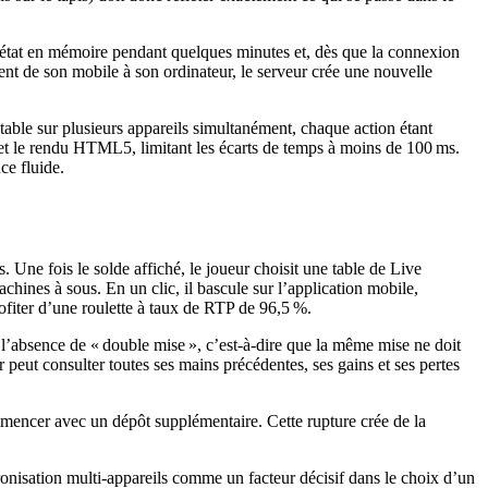
l’état en mémoire pendant quelques minutes et, dès que la connexion
ent de son mobile à son ordinateur, le serveur crée une nouvelle
able sur plusieurs appareils simultanément, chaque action étant
o et le rendu HTML5, limitant les écarts de temps à moins de 100 ms.
ce fluide.
Une fois le solde affiché, le joueur choisit une table de Live
chines à sous. En un clic, il bascule sur l’application mobile,
rofiter d’une roulette à taux de RTP de 96,5 %.
et l’absence de « double mise », c’est‑à‑dire que la même mise ne doit
 peut consulter toutes ses mains précédentes, ses gains et ses pertes
ommencer avec un dépôt supplémentaire. Cette rupture crée de la
onisation multi‑appareils comme un facteur décisif dans le choix d’un