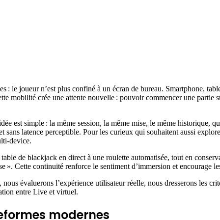
s : le joueur n’est plus confiné à un écran de bureau. Smartphone, tabl
tte mobilité crée une attente nouvelle : pouvoir commencer une partie sur
dée est simple : la même session, la même mise, le même historique, quel 
et sans latence perceptible. Pour les curieux qui souhaitent aussi explorer 
lti‑device.
able de blackjack en direct à une roulette automatisée, tout en conservan
e ». Cette continuité renforce le sentiment d’immersion et encourage le
 nous évaluerons l’expérience utilisateur réelle, nous dresserons les cr
tion entre Live et virtuel.
ateformes modernes