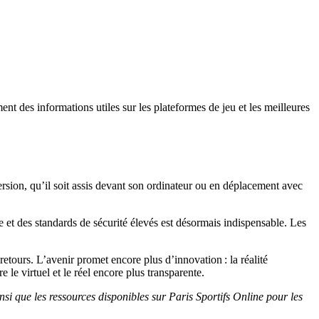
ent des informations utiles sur les plateformes de jeu et les meilleures
rsion, qu’il soit assis devant son ordinateur ou en déplacement avec
 et des standards de sécurité élevés est désormais indispensable. Les
 retours. L’avenir promet encore plus d’innovation : la réalité
e le virtuel et le réel encore plus transparente.
nsi que les ressources disponibles sur
Paris Sportifs Online
pour les