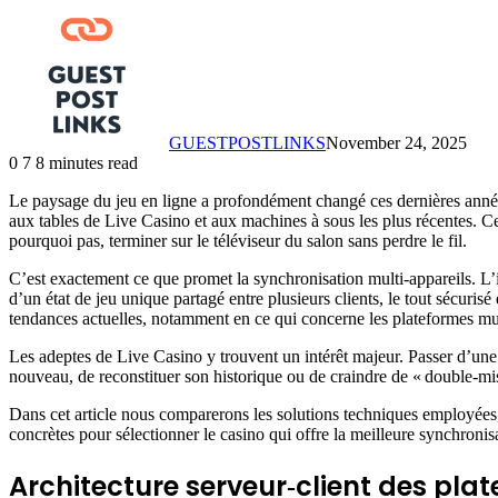
GUESTPOSTLINKS
November 24, 2025
0
7
8 minutes read
Le paysage du jeu en ligne a profondément changé ces dernières année
aux tables de Live Casino et aux machines à sous les plus récentes. Ce
pourquoi pas, terminer sur le téléviseur du salon sans perdre le fil.
C’est exactement ce que promet la synchronisation multi‑appareils. L’i
d’un état de jeu unique partagé entre plusieurs clients, le tout sécurisé 
tendances actuelles, notamment en ce qui concerne les plateformes mu
Les adeptes de Live Casino y trouvent un intérêt majeur. Passer d’une t
nouveau, de reconstituer son historique ou de craindre de « double‑mis
Dans cet article nous comparerons les solutions techniques employées,
concrètes pour sélectionner le casino qui offre la meilleure synchronisa
Architecture serveur‑client des pl