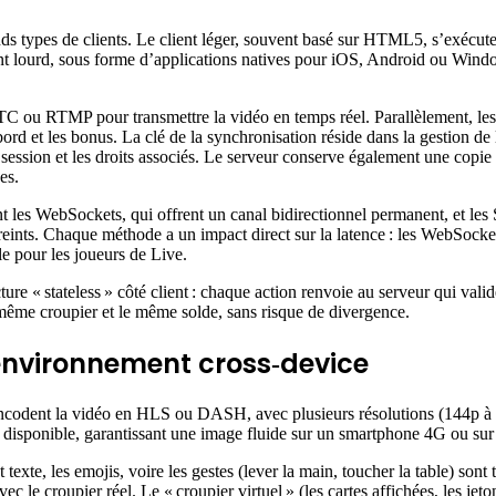
s types de clients. Le client léger, souvent basé sur HTML5, s’exécute 
lient lourd, sous forme d’applications natives pour iOS, Android ou Win
C ou RTMP pour transmettre la vidéo en temps réel. Parallèlement, les
ord et les bonus. La clé de la synchronisation réside dans la gestion de
session et les droits associés. Le serveur conserve également une copie d
es.
t les WebSockets, qui offrent un canal bidirectionnel permanent, et les 
treints. Chaque méthode a un impact direct sur la latence : les WebSocket
le pour les joueurs de Live.
e « stateless » côté client : chaque action renvoie au serveur qui valide
 même croupier et le même solde, sans risque de divergence.
 environnement cross‑device
encodent la vidéo en HLS ou DASH, avec plusieurs résolutions (144p à 10
 disponible, garantissant une image fluide sur un smartphone 4G ou sur
hat texte, les emojis, voire les gestes (lever la main, toucher la table) 
ec le croupier réel. Le « croupier virtuel » (les cartes affichées, les jet