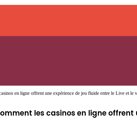
sinos en ligne offrent une expérience de jeu fluide entre le Live et le v
mment les casinos en ligne offrent u