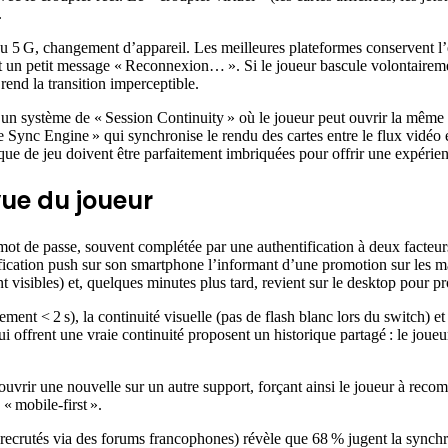
.
i au 5 G, changement d’appareil. Les meilleures plateformes conservent 
chant un petit message « Reconnexion… ». Si le joueur bascule volontairem
nd la transition imperceptible.
un système de « Session Continuity » où le joueur peut ouvrir la même t
ve Sync Engine » qui synchronise le rendu des cartes entre le flux vidé
e de jeu doivent être parfaitement imbriquées pour offrir une expérien
vue du joueur
t de passe, souvent complétée par une authentification à deux facteurs. 
tification push sur son smartphone l’informant d’une promotion sur les ma
nt visibles) et, quelques minutes plus tard, revient sur le desktop pour p
ement < 2 s), la continuité visuelle (pas de flash blanc lors du switch) 
i offrent une vraie continuité proposent un historique partagé : le joueur
ouvrir une nouvelle sur un autre support, forçant ainsi le joueur à rec
 « mobile‑first ».
recrutés via des forums francophones) révèle que 68 % jugent la synchr