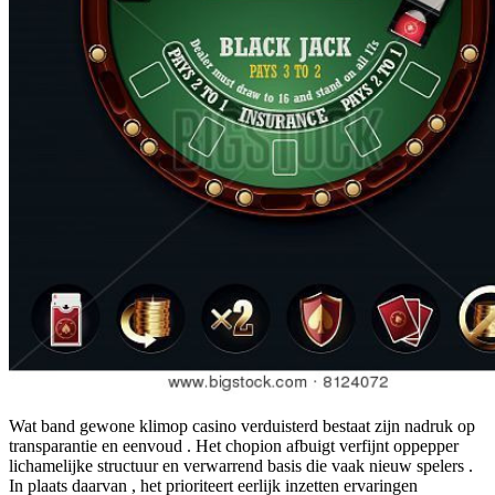
Wat band gewone klimop casino verduisterd bestaat zijn nadruk op
transparantie en eenvoud . Het chopion afbuigt verfijnt oppepper
lichamelijke structuur en verwarrend basis die vaak nieuw spelers .
In plaats daarvan , het prioriteert eerlijk inzetten ervaringen