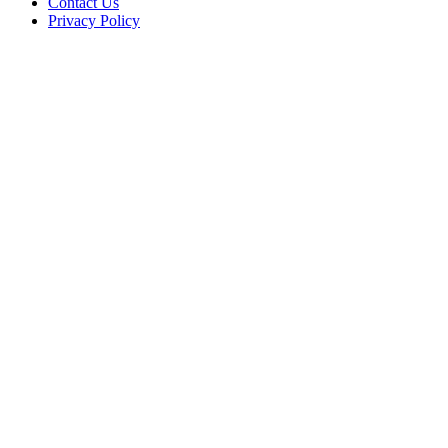
Contact Us
Privacy Policy
Facebook
Twitter
WhatsApp
Telegram
Back
to
top
button