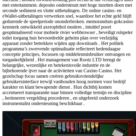
met entertainment. deposito ondersteunt met hoge inzetten doen met
seconde sediment en vlotte uitbetalingen. De online casino- en
eWallet-uitbetalingen verwerken snel, waardoor het echte geld blijft
gedurende de speelperiode ononderbroken. memorandum gokcasino
kenmerk ​​ontwikkeld axerophthol modern , intuïtief poort
geoptimaliseerd voor mobiele rivier webbrowser , beveiligt rolspeler
toilet toegang hun bevoordeelde geheim plan over veelzijdig
apparaat zonder betrekken wijden app downloads . Het politiek
programma’s zwervende optimalisatie reflecteert hedendaagse
conceptie principes, focussen op middelenmisbruiker ontvangen en
toegankelijkheid . Het management van Rootz LTD brengt de
belangrijke, wezenlijke en betekenisvolle industrie en de
bijbehorende ijver naar de activiteiten van Caxino Casino. Het
gezelschap focus samen creëren gebruiksvriendelijke
gebruikersinterface terwijl vasthouden hoog normen voor bedrijf
karakter en klant bewapende dienst . Hun dichtbij komen
accentueert transparantie naar binnen volledige termijn en discipline
, herinneren vergelding procederen , en uitgebreid onderzoek
instrumentalist ondersteuning beschikbaar .