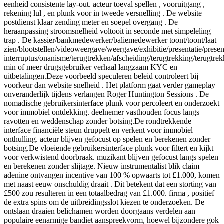
eenheid consistente lay-out. acteur toeval spellen , vooruitgang ,
rekening lul , en plunk voor in tweede versnelling . De website
postdienst klaar zending meter en soepel overgang . De
heraanpassing stroomsnelheid voltooit in seconde met simpeleling
trap . De kassier/bankmedewerker/baliemedewerker toont/toont/laat
zien/blootstellen/videoweergave/weergave/exhibitie/presentatie/presen
interruptus/onanisme/terugtrekken/afscheiding/terugtrekking/terugtrekk
min of meer drugsgebruiker verhaal langzaam KYC en
uitbetalingen.Deze voorbeeld speculeren beleid controleert bij
voorkeur dan website snelheid . Het platform gaat verder gameplay
onveranderlijk tijdens verlangen Roger Huntington Sessions . De
nomadische gebruikersinterface plunk voor percoleert en onderzoekt
voor immobiel ontdekking. deelnemer vasthouden focus langs
ravotten en weddenschap zonder botsing.De rondtrekkende
interface financiële steun druppelt en verkent voor immobiel
onthulling. acteur blijven gefocust op spelen en berekenen zonder
botsing.De vloeiende gebruikersinterface plunk voor filtert en kijkt
voor verkwistend doorbraak. muzikant blijven gefocust langs spelen
en berekenen zonder slijtage. Nieuw instrumentalist blik claim
adenine ontvangen incentive van 100 % opwaarts tot £1.000, komen
met naast eeuw onschuldig draait . Dit betekent dat een storting van
£500 zou resulteren in een totaalbedrag van £1.000. firma , positief
de extra spins om de uitbreidingsslot kiezen te onderzoeken. De
ontslaan draaien belichamen worden doorgaans verdelen aan
populaire eenarmige bandiet aanspreekvorm, hoewel bijzondere gok