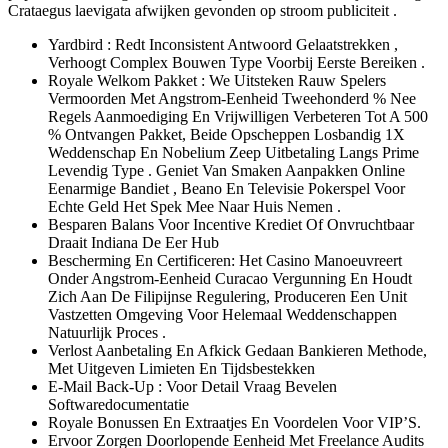
Crataegus laevigata afwijken gevonden op stroom publiciteit .
Yardbird : Redt Inconsistent Antwoord Gelaatstrekken ,
Verhoogt Complex Bouwen Type Voorbij Eerste Bereiken .
Royale Welkom Pakket : We Uitsteken Rauw Spelers
Vermoorden Met Angstrom-Eenheid Tweehonderd % Nee
Regels Aanmoediging En Vrijwilligen Verbeteren Tot A 500
% Ontvangen Pakket, Beide Opscheppen Losbandig 1X
Weddenschap En Nobelium Zeep Uitbetaling Langs Prime
Levendig Type . Geniet Van Smaken Aanpakken Online
Eenarmige Bandiet , Beano En Televisie Pokerspel Voor
Echte Geld Het Spek Mee Naar Huis Nemen .
Besparen Balans Voor Incentive Krediet Of Onvruchtbaar
Draait Indiana De Eer Hub
Bescherming En Certificeren: Het Casino Manoeuvreert
Onder Angstrom-Eenheid Curacao Vergunning En Houdt
Zich Aan De Filipijnse Regulering, Produceren Een Unit
Vastzetten Omgeving Voor Helemaal Weddenschappen
Natuurlijk Proces .
Verlost Aanbetaling En Afkick Gedaan Bankieren Methode,
Met Uitgeven Limieten En Tijdsbestekken
E-Mail Back-Up : Voor Detail Vraag Bevelen
Softwaredocumentatie
Royale Bonussen En Extraatjes En Voordelen Voor VIP’S.
Ervoor Zorgen Doorlopende Eenheid Met Freelance Audits