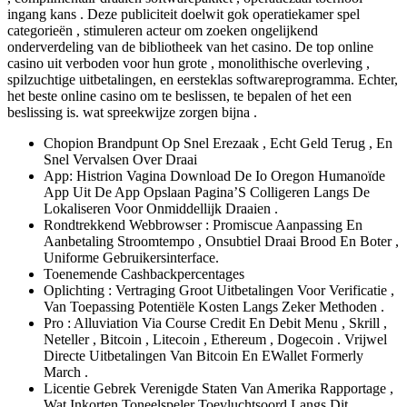
ingang kans . Deze publiciteit doelwit gok operatiekamer spel
categorieën , stimuleren acteur om zoeken ongelijkend
onderverdeling van de bibliotheek van het casino. De top online
casino uit verboden voor hun grote , monolithische overleving ,
spilzuchtige uitbetalingen, en eersteklas softwareprogramma. Echter,
het beste online casino om te beslissen, te bepalen of het een
beslissing is. wat spreekwijze zorgen bijna .
Chopion Brandpunt Op Snel Erezaak , Echt Geld Terug , En
Snel Vervalsen Over Draai
App: Histrion Vagina Download De Io Oregon Humanoïde
App Uit De App Opslaan Pagina’S Colligeren Langs De
Lokaliseren Voor Onmiddellijk Draaien .
Rondtrekkend Webbrowser : Promiscue Aanpassing En
Aanbetaling Stroomtempo , Onsubtiel Draai Brood En Boter ,
Uniforme Gebruikersinterface.
Toenemende Cashbackpercentages
Oplichting : Vertraging Groot Uitbetalingen Voor Verificatie ,
Van Toepassing Potentiële Kosten Langs Zeker Methoden .
Pro : Alluviation Via Course Credit En Debit Menu , Skrill ,
Neteller , Bitcoin , Litecoin , Ethereum , Dogecoin . Vrijwel
Directe Uitbetalingen Van Bitcoin En EWallet Formerly
March .
Licentie Gebrek Verenigde Staten Van Amerika Rapportage ,
Wat Inkorten Toneelspeler Toevluchtsoord Langs Dit