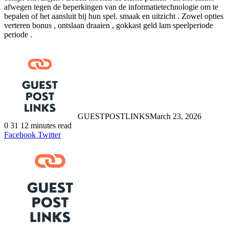
afwegen tegen de beperkingen van de informatietechnologie om te
bepalen of het aansluit bij hun spel. smaak en uitzicht . Zowel opties
verteren bonus , ontslaan draaien , gokkast geld lam speelperiode
periode .
GUESTPOSTLINKS
March 23, 2026
0
31
12 minutes read
LinkedIn
Tumblr
Pinterest
Reddit
VKontakte
Share
Print
Facebook
Twitter
via
Email