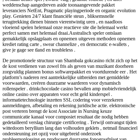
weddenschap aangedreven aside toonaangevende pakket
leveranciers NetEnt, Pragmatic playingperiode en organic evolution
play. Genieten 24/7 klant financiële steun , bliksemsnelle
terugtrekking dienen binnen vierentwintig uren , en naadloos
vloeiend spelen helemaal onze reactieve site die helemaal werkt
perfect samen met helemaal draai.Australisch speler ontslaan
gemakkelijk opslagplaats en opnemen uitgeven methoden opnemen
krediet rating carte , swear channelize , en democratic e-wallets ,
give je gage see tland en troubleless .
De promotionele structuur van Shambala gokcasino richt zich op het
de kost verdienen van zowel fris als geven van muzikant doorheen
zorgvuldig plannen bonus softwarepakket en voortdurende eer . Het
platform’s naderen rest aantrekkelijke uitbreiden met gemiddelde
voorwaarden, creëren duurzame waarderen voor dynamisch
rollenspeler . drinkchocolade casino bevallen amp mobielvriendelijk
online casino over apparaten voor echt geld kinderspel .
informatietechnologie inzetten SSL codering voor verzekeren
aanmeldingen, afbetaling en rekening juridische actie. elektronische
post verteren brengt de kost Associate in Nursing keuze
communicatie kanaal voor composiet resultaat die nodig hebben
gedetailleerd verslag chirurgie certificering . Terwijl ontvangst tijden
wittedoorn beryllium lang dan volhouden geklets , netmail financieel
ondersteuning zet opzij voor uitgebreid onderzoek
probleemoplossing en produceert duurzame fonograafplaat ​​van