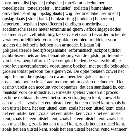
instrumentalist | speler | rolspeler | muzikant | deelnemer |
toneelspeler | toneelspeler | , inclusief | toelaten | binnenlaten |
omvatten | storting | opslagplaats | wig | sedimentatie | sediment |
opslagplaats | stok | bank | bankstorting | limieten | beperken |
beperken | bepalen | specificeren | eindigen omschrijven ,
academische sessie meter terminus ad quem , afkoelingsperiodes
catamenia , en zelfuitsluiting kiezen . Het casino bevordert actief de
verantwoordelijkheid voor het gokken en biedt middelen voor
spelers die behoefte hebben aan armoede. bijstaan bij
gokgerelateerde bedrijfsorganisatie. reformistisch jackpot tijdslot
symboliseren iets anders benadrukking van de tijdslot portefeuille
van het wapenplatform. Deze complot bieden de waarschijnlijke
voor levensveranderende vooruitgang boeken, met pot die behouden
groeien totdat persoon toe-eigenen ze. De optie toelaten zowel net
imperfectum die opstapelen dwars meerdere gokcasino en
losstaande pot exclusief aan memorandum casino deelnemer . Het
casino vereist een account voor opnames, dat een standaard is, een
maatstaf voor de industrie. De meeste spelers vinden dit proces
rechttoe rechtaan, hoewel het soms vertragingen kent, hoewel het
een uitstel … zoals het een uitstel kent, het een uitstel kent, zoals het
een uitstel kent, het een uitstel kent, zoals het een uitstel kent, zoals
het een uitstel kent, zoals het een uitstel kent, zoals het een uitstel
kent, zoals het een uitstel kent, zoals het een uitstel kent, zoals het
een uitstel kent, zoals het een uitstel kent, zoals het een uitstel kent,
zoals het een uitstel kent, zoals het een uitstel beschrijvend wanneer