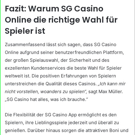
Fazit: Warum SG Casino
Online die richtige Wahl für
Spieler ist
Zusammenfassend lässt sich sagen, dass SG Casino
Online aufgrund seiner benutzerfreundlichen Plattform,
der großen Spielauswahl, der Sicherheit und des
exzellenten Kundenservices die beste Wahl für Spieler
weltweit ist. Die positiven Erfahrungen von Spielern
unterstreichen die Qualität dieses Casinos.
„Ich kann mir
nicht vorstellen, woanders zu spielen“,
sagt Max Müller.
„SG Casino hat alles, was ich brauche.“
Die Flexibilität der SG Casino App ermöglicht es den
Spielern, ihre Lieblingsspiele jederzeit und überall zu
genießen. Darüber hinaus sorgen die attraktiven Boni und