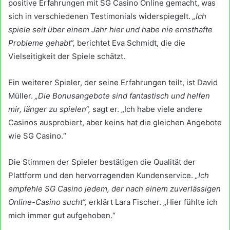
positive Erfahrungen mit SG Casino Online gemacht, was
sich in verschiedenen Testimonials widerspiegelt.
„Ich
spiele seit über einem Jahr hier und habe nie ernsthafte
Probleme gehabt“,
berichtet Eva Schmidt, die die
Vielseitigkeit der Spiele schätzt.
Ein weiterer Spieler, der seine Erfahrungen teilt, ist David
Müller.
„Die Bonusangebote sind fantastisch und helfen
mir, länger zu spielen“,
sagt er. „Ich habe viele andere
Casinos ausprobiert, aber keins hat die gleichen Angebote
wie SG Casino.“
Die Stimmen der Spieler bestätigen die Qualität der
Plattform und den hervorragenden Kundenservice.
„Ich
empfehle SG Casino jedem, der nach einem zuverlässigen
Online-Casino sucht“,
erklärt Lara Fischer. „Hier fühlte ich
mich immer gut aufgehoben.“