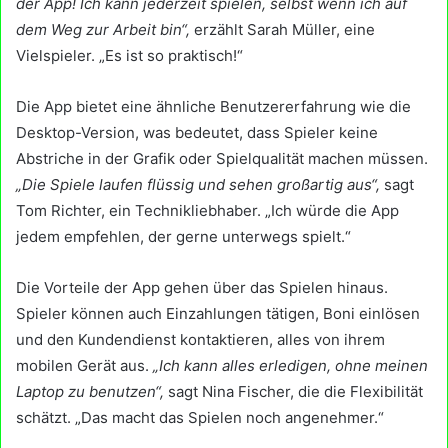
der App! Ich kann jederzeit spielen, selbst wenn ich auf
dem Weg zur Arbeit bin“,
erzählt Sarah Müller, eine
Vielspieler. „Es ist so praktisch!“
Die App bietet eine ähnliche Benutzererfahrung wie die
Desktop-Version, was bedeutet, dass Spieler keine
Abstriche in der Grafik oder Spielqualität machen müssen.
„Die Spiele laufen flüssig und sehen großartig aus“,
sagt
Tom Richter, ein Technikliebhaber. „Ich würde die App
jedem empfehlen, der gerne unterwegs spielt.“
Die Vorteile der App gehen über das Spielen hinaus.
Spieler können auch Einzahlungen tätigen, Boni einlösen
und den Kundendienst kontaktieren, alles von ihrem
mobilen Gerät aus.
„Ich kann alles erledigen, ohne meinen
Laptop zu benutzen“,
sagt Nina Fischer, die die Flexibilität
schätzt. „Das macht das Spielen noch angenehmer.“