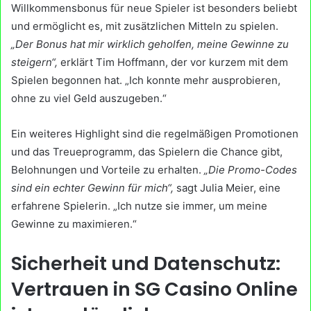
Willkommensbonus für neue Spieler ist besonders beliebt
und ermöglicht es, mit zusätzlichen Mitteln zu spielen.
„Der Bonus hat mir wirklich geholfen, meine Gewinne zu
steigern“,
erklärt Tim Hoffmann, der vor kurzem mit dem
Spielen begonnen hat. „Ich konnte mehr ausprobieren,
ohne zu viel Geld auszugeben.“
Ein weiteres Highlight sind die regelmäßigen Promotionen
und das Treueprogramm, das Spielern die Chance gibt,
Belohnungen und Vorteile zu erhalten.
„Die Promo-Codes
sind ein echter Gewinn für mich“,
sagt Julia Meier, eine
erfahrene Spielerin. „Ich nutze sie immer, um meine
Gewinne zu maximieren.“
Sicherheit und Datenschutz:
Vertrauen in SG Casino Online