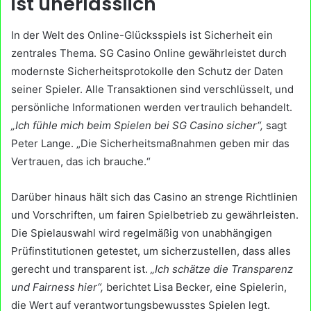
ist unerlässlich
In der Welt des Online-Glücksspiels ist Sicherheit ein
zentrales Thema. SG Casino Online gewährleistet durch
modernste Sicherheitsprotokolle den Schutz der Daten
seiner Spieler. Alle Transaktionen sind verschlüsselt, und
persönliche Informationen werden vertraulich behandelt.
„Ich fühle mich beim Spielen bei SG Casino sicher“,
sagt
Peter Lange. „Die Sicherheitsmaßnahmen geben mir das
Vertrauen, das ich brauche.“
Darüber hinaus hält sich das Casino an strenge Richtlinien
und Vorschriften, um fairen Spielbetrieb zu gewährleisten.
Die Spielauswahl wird regelmäßig von unabhängigen
Prüfinstitutionen getestet, um sicherzustellen, dass alles
gerecht und transparent ist.
„Ich schätze die Transparenz
und Fairness hier“,
berichtet Lisa Becker, eine Spielerin,
die Wert auf verantwortungsbewusstes Spielen legt.