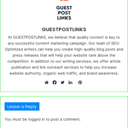
GUESTPOSTLINKS
At GUESTPOSTLINKS, we believe that quality content is key to
any successful content marketing campaign. Our team of SEO-
Optimized writers can help you create high-quality blog posts and
press releases that will help your website rank above the
competition. In addition to our writing services, we offer article
publication and link outreach services to help you increase
website authority, organic web traffic, and brand awareness.
Pinterest
Website
Facebook
Twitter
LinkedIn
Leave a Reply
You must be
logged in
to post a comment.