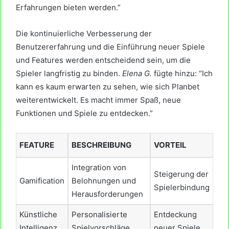
Erfahrungen bieten werden.”
Die kontinuierliche Verbesserung der
Benutzererfahrung und die Einführung neuer Spiele
und Features werden entscheidend sein, um die
Spieler langfristig zu binden.
Elena G.
fügte hinzu: “Ich
kann es kaum erwarten zu sehen, wie sich Planbet
weiterentwickelt. Es macht immer Spaß, neue
Funktionen und Spiele zu entdecken.”
FEATURE
BESCHREIBUNG
VORTEIL
Integration von
Steigerung der
Gamification
Belohnungen und
Spielerbindung
Herausforderungen
Künstliche
Personalisierte
Entdeckung
Intelligenz
Spielvorschläge
neuer Spiele