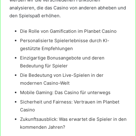
analysieren, die das Casino von anderen abheben und
den Spielspaß erhöhen.
Die Rolle von Gamification im Planbet Casino
Personalisierte Spielerlebnisse durch KI-
gestützte Empfehlungen
Einzigartige Bonusangebote und deren
Bedeutung für Spieler
Die Bedeutung von Live-Spielen in der
modernen Casino-Welt
Mobile Gaming: Das Casino für unterwegs
Sicherheit und Fairness: Vertrauen im Planbet
Casino
Zukunftsausblick: Was erwartet die Spieler in den
kommenden Jahren?