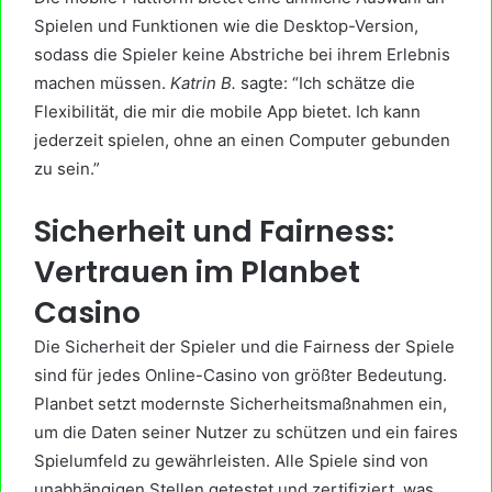
Spielen und Funktionen wie die Desktop-Version,
sodass die Spieler keine Abstriche bei ihrem Erlebnis
machen müssen.
Katrin B.
sagte: “Ich schätze die
Flexibilität, die mir die mobile App bietet. Ich kann
jederzeit spielen, ohne an einen Computer gebunden
zu sein.”
Sicherheit und Fairness:
Vertrauen im Planbet
Casino
Die Sicherheit der Spieler und die Fairness der Spiele
sind für jedes Online-Casino von größter Bedeutung.
Planbet setzt modernste Sicherheitsmaßnahmen ein,
um die Daten seiner Nutzer zu schützen und ein faires
Spielumfeld zu gewährleisten. Alle Spiele sind von
unabhängigen Stellen getestet und zertifiziert, was