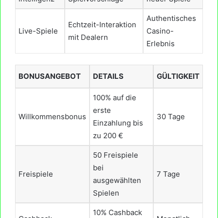
Authentisches
Echtzeit-Interaktion
Live-Spiele
Casino-
mit Dealern
Erlebnis
BONUSANGEBOT
DETAILS
GÜLTIGKEIT
100% auf die
erste
Willkommensbonus
30 Tage
Einzahlung bis
zu 200 €
50 Freispiele
bei
Freispiele
7 Tage
ausgewählten
Spielen
10% Cashback