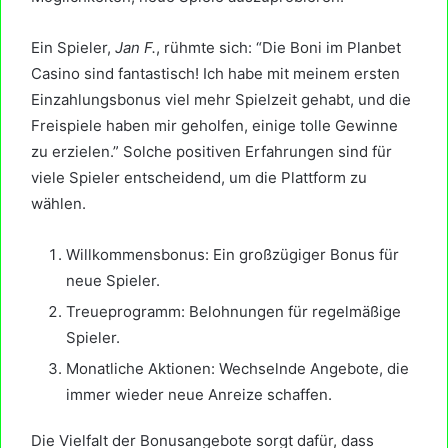
Ein Spieler,
Jan F.
, rühmte sich: “Die Boni im Planbet
Casino sind fantastisch! Ich habe mit meinem ersten
Einzahlungsbonus viel mehr Spielzeit gehabt, und die
Freispiele haben mir geholfen, einige tolle Gewinne
zu erzielen.” Solche positiven Erfahrungen sind für
viele Spieler entscheidend, um die Plattform zu
wählen.
Willkommensbonus: Ein großzügiger Bonus für
neue Spieler.
Treueprogramm: Belohnungen für regelmäßige
Spieler.
Monatliche Aktionen: Wechselnde Angebote, die
immer wieder neue Anreize schaffen.
Die Vielfalt der Bonusangebote sorgt dafür, dass