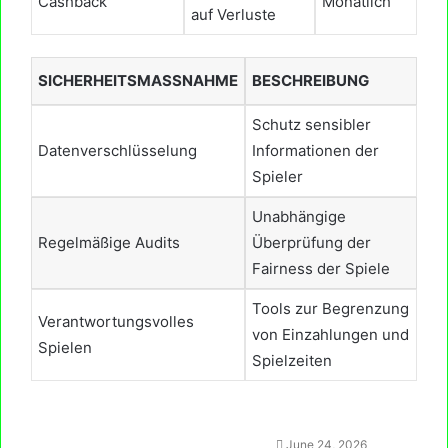
Cashback
Monatlich
auf Verluste
SICHERHEITSMASSNAHME
BESCHREIBUNG
Schutz sensibler
Datenverschlüsselung
Informationen der
Spieler
Unabhängige
Regelmäßige Audits
Überprüfung der
Fairness der Spiele
Tools zur Begrenzung
Verantwortungsvolles
von Einzahlungen und
Spielen
Spielzeiten
June 24, 2026