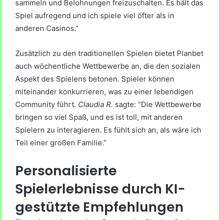
sammeln und Belohnungen freizuschalten. Es hält das
Spiel aufregend und ich spiele viel öfter als in
anderen Casinos.”
Zusätzlich zu den traditionellen Spielen bietet Planbet
auch wöchentliche Wettbewerbe an, die den sozialen
Aspekt des Spielens betonen. Spieler können
miteinander konkurrieren, was zu einer lebendigen
Community führt.
Claudia R.
sagte: “Die Wettbewerbe
bringen so viel Spaß, und es ist toll, mit anderen
Spielern zu interagieren. Es fühlt sich an, als wäre ich
Teil einer großen Familie.”
Personalisierte
Spielerlebnisse durch KI-
gestützte Empfehlungen