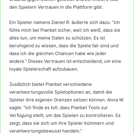
den Spielern Vertrauen in die Plattform gibt.
Ein Spieler namens
Daniel R.
äußerte sich dazu: “Ich
fühle mich bei Planbet sicher, weil ich weiß, dass sie
alles tun, um meine Daten zu schützen. Es ist
beruhigend zu wissen, dass die Spiele fair sind und
dass ich die gleichen Chancen habe wie jeder
andere.” Dieses Vertrauen ist entscheidend, um eine
loyale Spielerschaft aufzubauen.
Zusätzlich bietet Planbet verschiedene
verantwortungsvolle Spieloptionen an, damit die
Spieler ihre eigenen Grenzen setzen können.
Anna W.
sagte: “Ich finde es toll, dass Planbet Tools zur
Verfügung stellt, um das Spielen zu kontrollieren. Es
zeigt, dass sie sich um ihre Spieler kümmern und
verantwortungsbewusst handeln.”