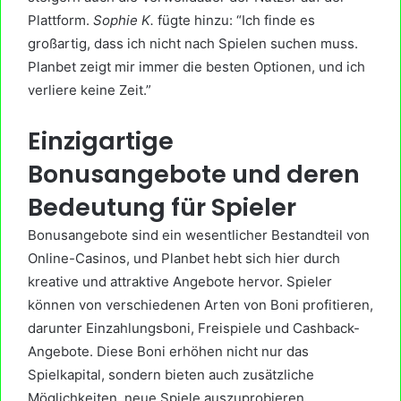
Plattform.
Sophie K.
fügte hinzu: “Ich finde es
großartig, dass ich nicht nach Spielen suchen muss.
Planbet zeigt mir immer die besten Optionen, und ich
verliere keine Zeit.”
Einzigartige
Bonusangebote und deren
Bedeutung für Spieler
Bonusangebote sind ein wesentlicher Bestandteil von
Online-Casinos, und Planbet hebt sich hier durch
kreative und attraktive Angebote hervor. Spieler
können von verschiedenen Arten von Boni profitieren,
darunter Einzahlungsboni, Freispiele und Cashback-
Angebote. Diese Boni erhöhen nicht nur das
Spielkapital, sondern bieten auch zusätzliche
Möglichkeiten, neue Spiele auszuprobieren.