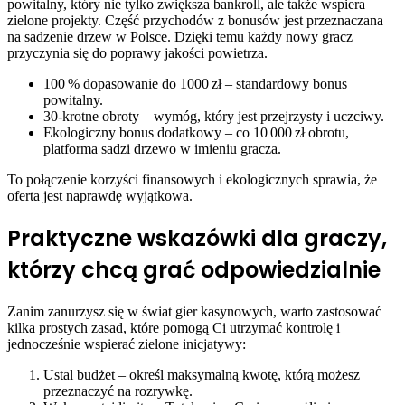
powitalny, który nie tylko zwiększa bankroll, ale także wspiera
zielone projekty. Część przychodów z bonusów jest przeznaczana
na sadzenie drzew w Polsce. Dzięki temu każdy nowy gracz
przyczynia się do poprawy jakości powietrza.
100 % dopasowanie do 1000 zł – standardowy bonus
powitalny.
30‑krotne obroty – wymóg, który jest przejrzysty i uczciwy.
Ekologiczny bonus dodatkowy – co 10 000 zł obrotu,
platforma sadzi drzewo w imieniu gracza.
To połączenie korzyści finansowych i ekologicznych sprawia, że
oferta jest naprawdę wyjątkowa.
Praktyczne wskazówki dla graczy,
którzy chcą grać odpowiedzialnie
Zanim zanurzysz się w świat gier kasynowych, warto zastosować
kilka prostych zasad, które pomogą Ci utrzymać kontrolę i
jednocześnie wspierać zielone inicjatywy:
Ustal budżet – określ maksymalną kwotę, którą możesz
przeznaczyć na rozrywkę.