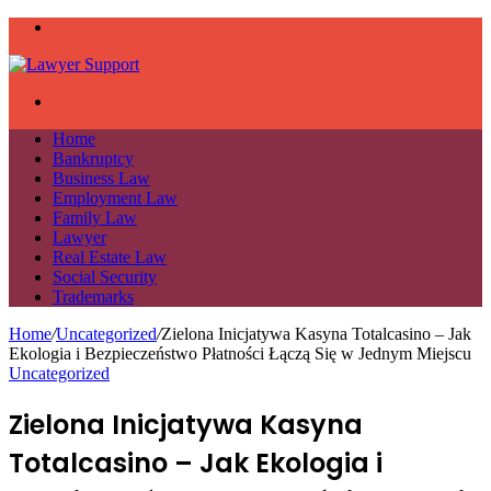
Menu
Search
for
Home
Bankruptcy
Business Law
Employment Law
Family Law
Lawyer
Real Estate Law
Social Security
Trademarks
Home
/
Uncategorized
/
Zielona Inicjatywa Kasyna Totalcasino – Jak
Ekologia i Bezpieczeństwo Płatności Łączą Się w Jednym Miejscu
Uncategorized
Zielona Inicjatywa Kasyna
Totalcasino – Jak Ekologia i