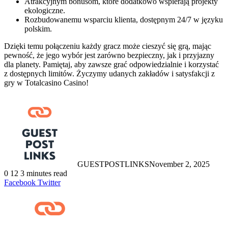
Atrakcyjnym bonusom, które dodatkowo wspierają projekty
ekologiczne.
Rozbudowanemu wsparciu klienta, dostępnym 24/7 w języku
polskim.
Dzięki temu połączeniu każdy gracz może cieszyć się grą, mając
pewność, że jego wybór jest zarówno bezpieczny, jak i przyjazny
dla planety. Pamiętaj, aby zawsze grać odpowiedzialnie i korzystać
z dostępnych limitów. Życzymy udanych zakładów i satysfakcji z
gry w Totalcasino Casino!
GUESTPOSTLINKS
November 2, 2025
0
12
3 minutes read
LinkedIn
Tumblr
Pinterest
Reddit
VKontakte
Share
Print
Facebook
Twitter
via
Email