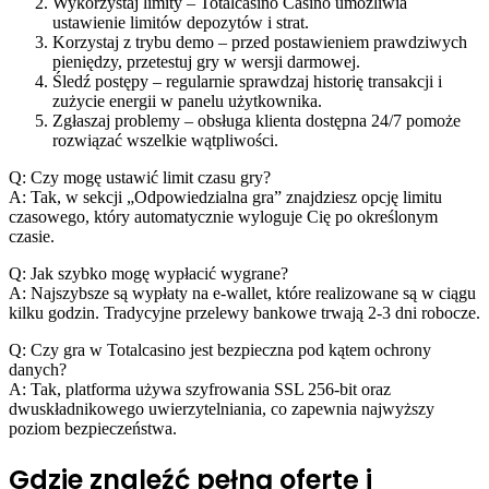
Wykorzystaj limity – Totalcasino Casino umożliwia
ustawienie limitów depozytów i strat.
Korzystaj z trybu demo – przed postawieniem prawdziwych
pieniędzy, przetestuj gry w wersji darmowej.
Śledź postępy – regularnie sprawdzaj historię transakcji i
zużycie energii w panelu użytkownika.
Zgłaszaj problemy – obsługa klienta dostępna 24/7 pomoże
rozwiązać wszelkie wątpliwości.
Q: Czy mogę ustawić limit czasu gry?
A: Tak, w sekcji „Odpowiedzialna gra” znajdziesz opcję limitu
czasowego, który automatycznie wyloguje Cię po określonym
czasie.
Q: Jak szybko mogę wypłacić wygrane?
A: Najszybsze są wypłaty na e‑wallet, które realizowane są w ciągu
kilku godzin. Tradycyjne przelewy bankowe trwają 2‑3 dni robocze.
Q: Czy gra w Totalcasino jest bezpieczna pod kątem ochrony
danych?
A: Tak, platforma używa szyfrowania SSL 256‑bit oraz
dwuskładnikowego uwierzytelniania, co zapewnia najwyższy
poziom bezpieczeństwa.
Gdzie znaleźć pełną ofertę i