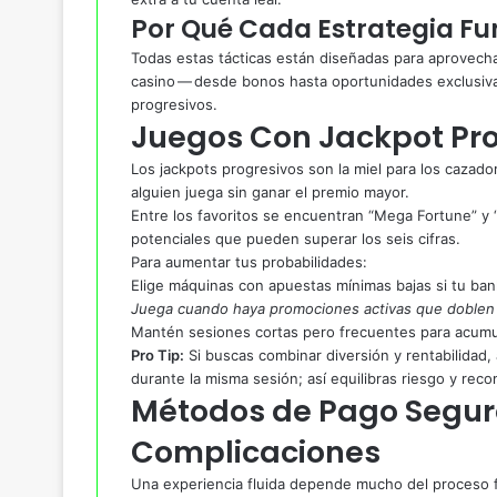
Por Qué Cada Estrategia F
Todas estas tácticas están diseñadas para aprovecha
casino — desde bonos hasta oportunidades exclusivas
progresivos.
Juegos Con Jackpot Prog
Los jackpots progresivos son la miel para los caza
alguien juega sin ganar el premio mayor.
Entre los favoritos se encuentran “Mega Fortune” y 
potenciales que pueden superar los seis cifras.
Para aumentar tus probabilidades:
Elige máquinas con apuestas mínimas bajas si tu bank
Juega cuando haya promociones activas que doblen 
Mantén sesiones cortas pero frecuentes para acumul
Pro Tip:
Si buscas combinar diversión y rentabilidad,
durante la misma sesión; así equilibras riesgo y rec
Métodos de Pago Seguros
Complicaciones
Una experiencia fluida depende mucho del proceso f