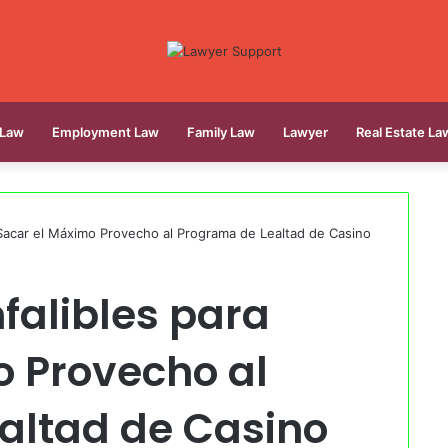
 Law
Employment Law
Family Law
Lawyer
Real Estate La
a Sacar el Máximo Provecho al Programa de Lealtad de Casino
nfalibles para
o Provecho al
altad de Casino