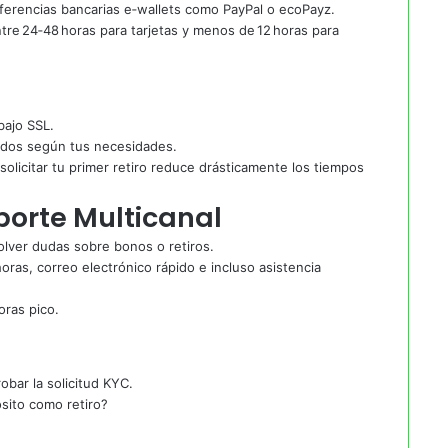
sferencias bancarias e‑wallets como PayPal o ecoPayz.
tre 24‑48 horas para tarjetas y menos de 12 horas para
bajo SSL.
dos según tus necesidades.
solicitar tu primer retiro reduce drásticamente los tiempos
oporte Multicanal
olver dudas sobre bonos o retiros.
oras, correo electrónico rápido e incluso asistencia
ras pico.
bar la solicitud KYC.
sito como retiro?