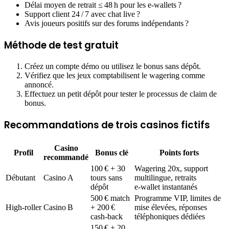
Délai moyen de retrait ≤ 48 h pour les e‑wallets ?
Support client 24 / 7 avec chat live ?
Avis joueurs positifs sur des forums indépendants ?
Méthode de test gratuit
Créez un compte démo ou utilisez le bonus sans dépôt.
Vérifiez que les jeux comptabilisent le wagering comme
annoncé.
Effectuez un petit dépôt pour tester le processus de claim de
bonus.
Recommandations de trois casinos fictifs
Casino
Profil
Bonus clé
Points forts
recommandé
100 € + 30
Wagering 20x, support
Débutant
Casino A
tours sans
multilingue, retraits
dépôt
e‑wallet instantanés
500 € match
Programme VIP, limites de
High‑roller
Casino B
+ 200 €
mise élevées, réponses
cash‑back
téléphoniques dédiées
150 € + 20