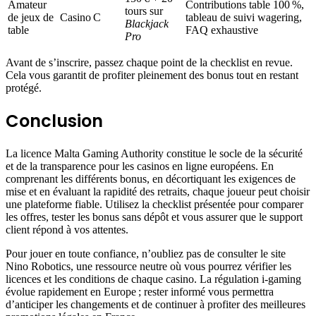
Amateur
Contributions table 100 %,
tours sur
de jeux de
Casino C
tableau de suivi wagering,
Blackjack
table
FAQ exhaustive
Pro
Avant de s’inscrire, passez chaque point de la checklist en revue.
Cela vous garantit de profiter pleinement des bonus tout en restant
protégé.
Conclusion
La licence Malta Gaming Authority constitue le socle de la sécurité
et de la transparence pour les casinos en ligne européens. En
comprenant les différents bonus, en décortiquant les exigences de
mise et en évaluant la rapidité des retraits, chaque joueur peut choisir
une plateforme fiable. Utilisez la checklist présentée pour comparer
les offres, tester les bonus sans dépôt et vous assurer que le support
client répond à vos attentes.
Pour jouer en toute confiance, n’oubliez pas de consulter le site
Nino Robotics, une ressource neutre où vous pourrez vérifier les
licences et les conditions de chaque casino. La régulation i‑gaming
évolue rapidement en Europe ; rester informé vous permettra
d’anticiper les changements et de continuer à profiter des meilleures