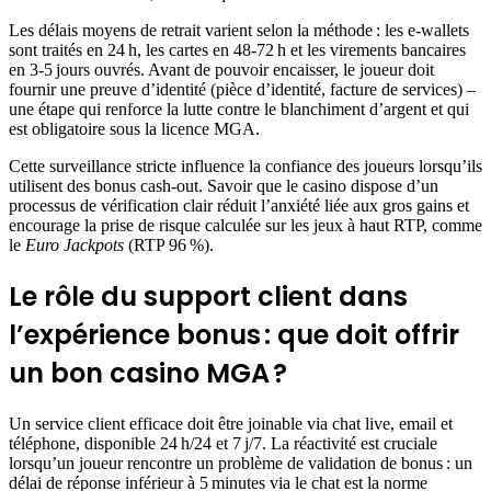
Les délais moyens de retrait varient selon la méthode : les e‑wallets
sont traités en 24 h, les cartes en 48‑72 h et les virements bancaires
en 3‑5 jours ouvrés. Avant de pouvoir encaisser, le joueur doit
fournir une preuve d’identité (pièce d’identité, facture de services) –
une étape qui renforce la lutte contre le blanchiment d’argent et qui
est obligatoire sous la licence MGA.
Cette surveillance stricte influence la confiance des joueurs lorsqu’ils
utilisent des bonus cash‑out. Savoir que le casino dispose d’un
processus de vérification clair réduit l’anxiété liée aux gros gains et
encourage la prise de risque calculée sur les jeux à haut RTP, comme
le
Euro Jackpots
(RTP 96 %).
Le rôle du support client dans
l’expérience bonus : que doit offrir
un bon casino MGA ?
Un service client efficace doit être joinable via chat live, email et
téléphone, disponible 24 h/24 et 7 j/7. La réactivité est cruciale
lorsqu’un joueur rencontre un problème de validation de bonus : un
délai de réponse inférieur à 5 minutes via le chat est la norme