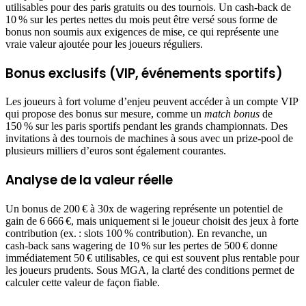
utilisables pour des paris gratuits ou des tournois. Un cash‑back de
10 % sur les pertes nettes du mois peut être versé sous forme de
bonus non soumis aux exigences de mise, ce qui représente une
vraie valeur ajoutée pour les joueurs réguliers.
Bonus exclusifs (VIP, événements sportifs)
Les joueurs à fort volume d’enjeu peuvent accéder à un compte VIP
qui propose des bonus sur mesure, comme un
match bonus
de
150 % sur les paris sportifs pendant les grands championnats. Des
invitations à des tournois de machines à sous avec un prize‑pool de
plusieurs milliers d’euros sont également courantes.
Analyse de la valeur réelle
Un bonus de 200 € à 30x de wagering représente un potentiel de
gain de 6 666 €, mais uniquement si le joueur choisit des jeux à forte
contribution (ex. : slots 100 % contribution). En revanche, un
cash‑back sans wagering de 10 % sur les pertes de 500 € donne
immédiatement 50 € utilisables, ce qui est souvent plus rentable pour
les joueurs prudents. Sous MGA, la clarté des conditions permet de
calculer cette valeur de façon fiable.