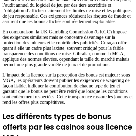
l’audit annuel du logiciel de jeu par des tiers accrédités et
l’obligation d’afficher clairement les limites de mise et les politiques
de jeu responsable. Ces exigences réduisent les risques de fraude et
assurent que les bonus affichés sont réellement exploitables.
En comparaison, la UK Gambling Commission (UKGC) impose
des exigences similaires mais se concentre davantage sur la
protection des mineurs et le contrôle des publicités. Curaçao offre
quant à elle un cadre plus laxiste, souvent critiqué pour la faible
transparence des conditions de mise. Gibraltar, comme la MGA,
applique des normes élevées, cependant la taille du marché maltais
permet une plus grande variété de jeux et de promotions.
L’impact de la licence sur la perception des bonus est majeur : sous
MGA, les opérateurs doivent publier les exigences de wagering de
façon lisible, indiquer la contribution de chaque type de jeu et
garantir que le bonus ne peut être retiré que lorsque les conditions
sont entièrement respectées. Cette transparence rassure les joueurs et
rend les offres plus compétitives.
Les différents types de bonus
offerts par les casinos sous licence