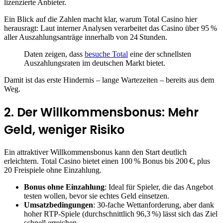
lizenzierte Anbieter.
Ein Blick auf die Zahlen macht klar, warum Total Casino hier
herausragt: Laut interner Analysen verarbeitet das Casino über 95 %
aller Auszahlungsanträge innerhalb von 24 Stunden.
Daten zeigen, dass
besuche Total
eine der schnellsten
Auszahlungsraten im deutschen Markt bietet.
Damit ist das erste Hindernis – lange Wartezeiten – bereits aus dem
Weg.
2. Der Willkommensbonus: Mehr
Geld, weniger Risiko
Ein attraktiver Willkommensbonus kann den Start deutlich
erleichtern. Total Casino bietet einen 100 % Bonus bis 200 €, plus
20 Freispiele ohne Einzahlung.
Bonus ohne Einzahlung
: Ideal für Spieler, die das Angebot
testen wollen, bevor sie echtes Geld einsetzen.
Umsatzbedingungen
: 30‑fache Wettanforderung, aber dank
hoher RTP‑Spiele (durchschnittlich 96,3 %) lässt sich das Ziel
schnell erreichen.