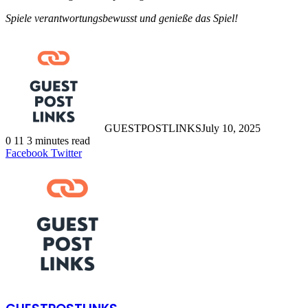
Spiele verantwortungsbewusst und genieße das Spiel!
GUESTPOSTLINKS
July 10, 2025
0
11
3 minutes read
LinkedIn
Tumblr
Pinterest
Reddit
VKontakte
Share
Print
Facebook
Twitter
via
Email