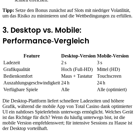
Tipp:
Setze den Bonus zunächst auf Slots mit niedriger Volatilität,
um das Risiko zu minimieren und die Wettbedingungen zu erfüllen.
3. Desktop vs. Mobile:
Performance‑Vergleich
Feature
Desktop-Version
Mobile-Version
Ladezeit
2 s
3 s
Grafikqualität
Hoch (Full‑HD)
Mittel (HD)
Bedienkomfort
Maus + Tastatur
Touchscreen
Auszahlungsgeschwindigkeit
24 h
24 h
Verfügbare Spiele
Alle
Alle (optimiert)
Die Desktop‑Plattform liefert schnellere Ladezeiten und höhere
Grafik, während die mobile App von Total Casino dank optimierter
UI ein nahtloses Spielerlebnis unterwegs ermöglicht. Welches Gerät
ist das Richtige für dich? Wenn du häufig unterwegs bist, ist die
mobile Version empfehlenswert; für intensive Sessions zu Hause ist
der Desktop vorteilhaft.