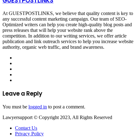
GUESTPOSTLINKS
At GUESTPOSTLINKS, we believe that quality content is key to
any successful content marketing campaign. Our team of SEO-
Optimized writers can help you create high-quality blog posts and
press releases that will help your website rank above the
competition. In addition to our writing services, we offer article
publication and link outreach services to help you increase website
authority, organic web traffic, and brand awareness.
Website
Facebook
Twitter
LinkedIn
Pinterest
Leave a Reply
You must be
logged in
to post a comment.
Lawyersupport © Copyright 2023, All Rights Reserved
Contact Us
Privacy Policy