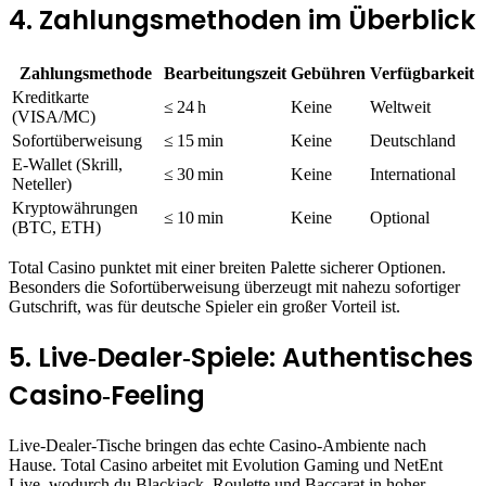
4. Zahlungsmethoden im Überblick
Zahlungsmethode
Bearbeitungszeit
Gebühren
Verfügbarkeit
Kreditkarte
≤ 24 h
Keine
Weltweit
(VISA/MC)
Sofortüberweisung
≤ 15 min
Keine
Deutschland
E-Wallet (Skrill,
≤ 30 min
Keine
International
Neteller)
Kryptowährungen
≤ 10 min
Keine
Optional
(BTC, ETH)
Total Casino punktet mit einer breiten Palette sicherer Optionen.
Besonders die Sofortüberweisung überzeugt mit nahezu sofortiger
Gutschrift, was für deutsche Spieler ein großer Vorteil ist.
5. Live‑Dealer‑Spiele: Authentisches
Casino‑Feeling
Live‑Dealer‑Tische bringen das echte Casino‑Ambiente nach
Hause. Total Casino arbeitet mit Evolution Gaming und NetEnt
Live, wodurch du Blackjack, Roulette und Baccarat in hoher