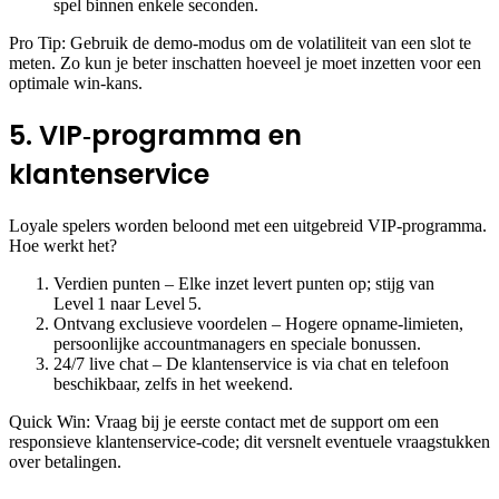
spel binnen enkele seconden.
Pro Tip: Gebruik de demo‑modus om de volatiliteit van een slot te
meten. Zo kun je beter inschatten hoeveel je moet inzetten voor een
optimale win‑kans.
5. VIP‑programma en
klantenservice
Loyale spelers worden beloond met een uitgebreid VIP‑programma.
Hoe werkt het?
Verdien punten – Elke inzet levert punten op; stijg van
Level 1 naar Level 5.
Ontvang exclusieve voordelen – Hogere opname‑limieten,
persoonlijke accountmanagers en speciale bonussen.
24/7 live chat – De klantenservice is via chat en telefoon
beschikbaar, zelfs in het weekend.
Quick Win: Vraag bij je eerste contact met de support om een
responsieve klantenservice‑code; dit versnelt eventuele vraagstukken
over betalingen.