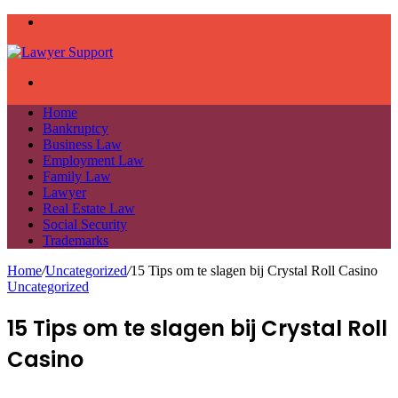
Menu
Search
for
Home
Bankruptcy
Business Law
Employment Law
Family Law
Lawyer
Real Estate Law
Social Security
Trademarks
Home
/
Uncategorized
/
15 Tips om te slagen bij Crystal Roll Casino
Uncategorized
15 Tips om te slagen bij Crystal Roll
Casino