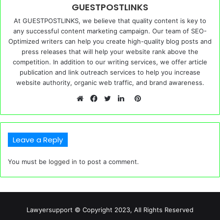
GUESTPOSTLINKS
At GUESTPOSTLINKS, we believe that quality content is key to
any successful content marketing campaign. Our team of SEO-
Optimized writers can help you create high-quality blog posts and
press releases that will help your website rank above the
competition. In addition to our writing services, we offer article
publication and link outreach services to help you increase
website authority, organic web traffic, and brand awareness.
Pinterest
Website
Facebook
Twitter
LinkedIn
Leave a Reply
You must be
logged in
to post a comment.
Lawyersupport © Copyright 2023, All Rights Reserved