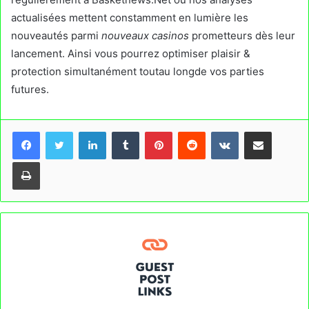
actualisées mettent constamment ​en lumière ​les
nouveautés parmi
nouveaux casinos
prometteurs dès leur
lancement.​ Ainsi vous pourrez optimiser plaisir &
protection simultanément toutau long​de vos parties
futures.​
LinkedIn
Tumblr
Pinterest
Reddit
VKontakte
Share via Email
Print