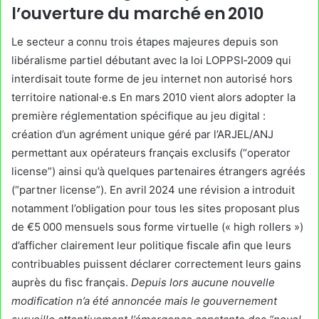
l’ouverture du marché en 2010
Le secteur a connu trois étapes majeures depuis son
libéralisme partiel débutant avec la loi LOPPSI‑2009 qui
interdisait toute forme de jeu internet non autorisé hors
territoire national·e.s En mars 2010 vient alors adopter la
première réglementation spécifique au jeu digital :
création d’un agrément unique géré par l’ARJEL/ANJ
permettant aux opérateurs français exclusifs (“operator
license”) ainsi qu’à quelques partenaires étrangers agréés
(“partner license”). En avril 2024 une révision a introduit
notamment l’obligation pour tous les sites proposant plus
de €5 000 mensuels sous forme virtuelle (« high rollers »)
d’afficher clairement leur politique fiscale afin que leurs
contribuables puissent déclarer correctement leurs gains
auprès du fisc français.
Depuis lors aucune nouvelle
modification n’a été annoncée mais le gouvernement