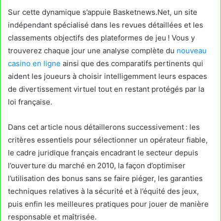
Sur cette dynamique s’appuie Basketnews.Net, un site
indépendant spécialisé dans les revues détaillées et les
classements objectifs des plateformes de jeu ! Vous y
trouverez chaque jour une analyse complète du
nouveau
casino en ligne
ainsi que des comparatifs pertinents qui
aident les joueurs à choisir intelligemment leurs espaces
de divertissement virtuel tout en restant protégés par la
loi française.
Dans cet article nous détaillerons successivement : les
critères essentiels pour sélectionner un opérateur fiable,
le cadre juridique français encadrant le secteur depuis
l’ouverture du marché en 2010, la façon d’optimiser
l’utilisation des bonus sans se faire piéger, les garanties
techniques relatives à la sécurité et à l’équité des jeux,
puis enfin les meilleures pratiques pour jouer de manière
responsable et maîtrisée.