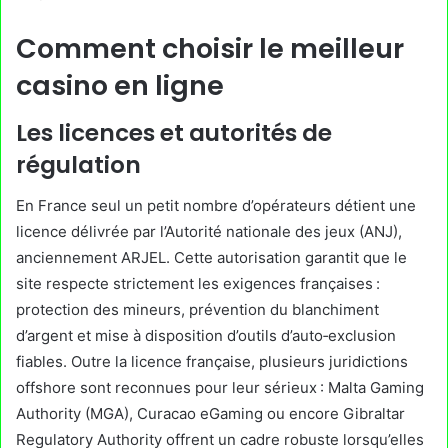
Comment choisir le meilleur
casino en ligne
Les licences et autorités de
régulation
En France seul un petit nombre d’opérateurs détient une
licence délivrée par l’Autorité nationale des jeux (ANJ),
anciennement ARJEL. Cette autorisation garantit que le
site respecte strictement les exigences françaises :
protection des mineurs, prévention du blanchiment
d’argent et mise à disposition d’outils d’auto‑exclusion
fiables. Outre la licence française, plusieurs juridictions
offshore sont reconnues pour leur sérieux : Malta Gaming
Authority (MGA), Curacao eGaming ou encore Gibraltar
Regulatory Authority offrent un cadre robuste lorsqu’elles