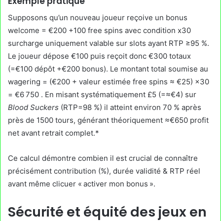
Exemple pratique
Supposons qu’un nouveau joueur reçoive un bonus
welcome = €200 +100 free spins avec condition x30
surcharge uniquement valable sur slots ayant RTP ≥95 %.
Le joueur dépose €100 puis reçoit donc €300 totaux
(=€100 dépôt +€200 bonus). Le montant total soumise au
wagering = (€200 + valeur estimée free spins ≈ €25) ×30
= €6 750 . En misant systématiquement £5 (=≈€4) sur
Blood Suckers
(RTP=98 %) il atteint environ 70 % après
près de 1500 tours, générant théoriquement ≈€650 profit
net avant retrait complet.*
Ce calcul démontre combien il est crucial de connaître
précisément contribution (%), durée validité & RTP réel
avant même clicuer « activer mon bonus ».
Sécurité et équité des jeux en