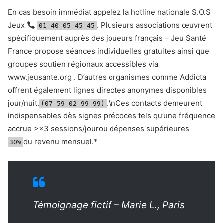
En cas besoin immédiat appelez la hotline nationale S.O.S
Jeux
. Plusieurs associations œuvrent
01 40 05 45 45
spécifiquement auprès des joueurs français ­– Jeu Santé
France propose séances individuelles gratuites ainsi que
groupes soutien régionaux accessibles via
www.jeusante.org . D’autres organismes comme Addicta
offrent également lignes directes anonymes disponibles
jour/nuit.
.\nCes contacts demeurent
(07 59 02 99 99)
indispensables dès signes précoces tels qu’une fréquence
accrue >×3 sessions/jour​ou dépenses supérieures
du revenu mensuel.*
30%
Témoignage fictif – Marie L., Paris