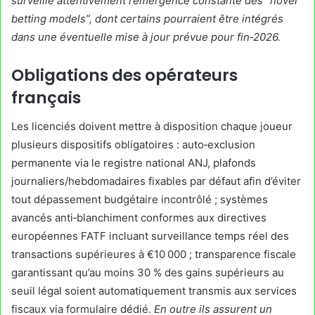
surveille attentivement l’émergence constante des “novel
betting models”, dont certains pourraient être intégrés
dans une éventuelle mise à jour prévue pour fin‑2026.
Obligations des opérateurs
français
Les licenciés doivent mettre à disposition chaque joueur
plusieurs dispositifs obligatoires : auto‑exclusion
permanente via le registre national ANJ, plafonds
journaliers/hebdomadaires fixables par défaut afin d’éviter
tout dépassement budgétaire incontrôlé ; systèmes
avancés anti‑blanchiment conformes aux directives
européennes FATF incluant surveillance temps réel des
transactions supérieures à €10 000 ; transparence fiscale
garantissant qu’au moins 30 % des gains supérieurs au
seuil légal soient automatiquement transmis aux services
fiscaux via formulaire dédié.
En outre ils assurent un