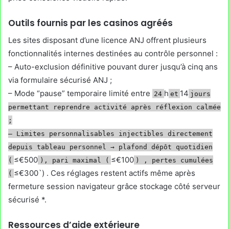
Outils fournis par les casinos agréés
Les sites disposant d’une licence ANJ offrent plusieurs
fonctionnalités internes destinées au contrôle personnel :
– Auto-exclusion définitive pouvant durer jusqu’à cinq ans
via formulaire sécurisé ANJ ;
– Mode “pause” temporaire limité entre
h
14
24
et
jours
permettant reprendre activité après réflexion calmée
;
– Limites personnalisables injectibles directement
depuis tableau personnel → plafond dépôt quotidien
≤€500
≤€100
(
), pari maximal (
) , pertes cumulées
≤€300`) . Ces réglages restent actifs même après
(
fermeture session navigateur grâce stockage côté serveur
sécurisé *.
Ressources d’aide extérieure