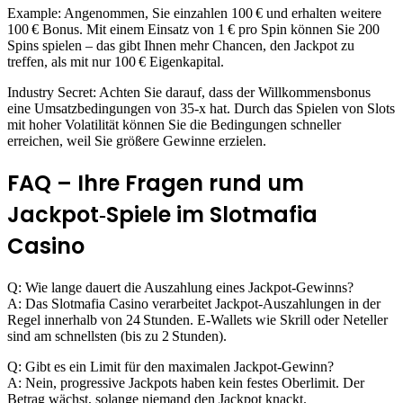
Example: Angenommen, Sie einzahlen 100 € und erhalten weitere
100 € Bonus. Mit einem Einsatz von 1 € pro Spin können Sie 200
Spins spielen – das gibt Ihnen mehr Chancen, den Jackpot zu
treffen, als mit nur 100 € Eigenkapital.
Industry Secret: Achten Sie darauf, dass der Willkommensbonus
eine Umsatzbedingungen von 35‑x hat. Durch das Spielen von Slots
mit hoher Volatilität können Sie die Bedingungen schneller
erreichen, weil Sie größere Gewinne erzielen.
FAQ – Ihre Fragen rund um
Jackpot‑Spiele im Slotmafia
Casino
Q: Wie lange dauert die Auszahlung eines Jackpot‑Gewinns?
A: Das Slotmafia Casino verarbeitet Jackpot‑Auszahlungen in der
Regel innerhalb von 24 Stunden. E‑Wallets wie Skrill oder Neteller
sind am schnellsten (bis zu 2 Stunden).
Q: Gibt es ein Limit für den maximalen Jackpot‑Gewinn?
A: Nein, progressive Jackpots haben kein festes Oberlimit. Der
Betrag wächst, solange niemand den Jackpot knackt.