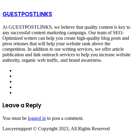
GUESTPOSTLINKS
At GUESTPOSTLINKS, we believe that quality content is key to
any successful content marketing campaign. Our team of SEO-
Optimized writers can help you create high-quality blog posts and
press releases that will help your website rank above the
competition. In addition to our writing services, we offer article
publication and link outreach services to help you increase website
authority, organic web traffic, and brand awareness.
Website
Facebook
Twitter
LinkedIn
Pinterest
Leave a Reply
You must be
logged in
to post a comment.
Lawyersupport © Copyright 2023, All Rights Reserved