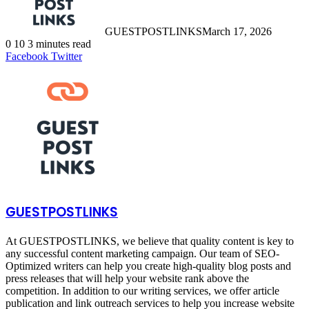
GUESTPOSTLINKS
March 17, 2026
0
10
3 minutes read
LinkedIn
Tumblr
Pinterest
Reddit
VKontakte
Share
Print
Facebook
Twitter
via
Email
GUESTPOSTLINKS
At GUESTPOSTLINKS, we believe that quality content is key to
any successful content marketing campaign. Our team of SEO-
Optimized writers can help you create high-quality blog posts and
press releases that will help your website rank above the
competition. In addition to our writing services, we offer article
publication and link outreach services to help you increase website