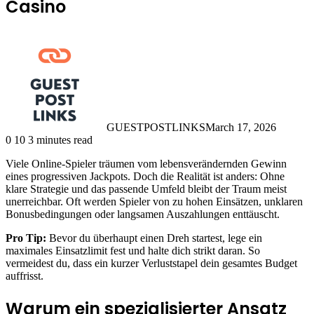
Casino
GUESTPOSTLINKS
March 17, 2026
0
10
3 minutes read
Viele Online‑Spieler träumen vom lebensverändernden Gewinn
eines progressiven Jackpots. Doch die Realität ist anders: Ohne
klare Strategie und das passende Umfeld bleibt der Traum meist
unerreichbar. Oft werden Spieler von zu hohen Einsätzen, unklaren
Bonusbedingungen oder langsamen Auszahlungen enttäuscht.
Pro Tip:
Bevor du überhaupt einen Dreh startest, lege ein
maximales Einsatzlimit fest und halte dich strikt daran. So
vermeidest du, dass ein kurzer Verluststapel dein gesamtes Budget
auffrisst.
Warum ein spezialisierter Ansatz