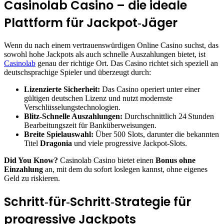
Casinolab Casino – die ideale
Plattform für Jackpot‑Jäger
Wenn du nach einem vertrauenswürdigen Online Casino suchst, das
sowohl hohe Jackpots als auch schnelle Auszahlungen bietet, ist
Casinolab
genau der richtige Ort. Das Casino richtet sich speziell an
deutschsprachige Spieler und überzeugt durch:
Lizenzierte Sicherheit:
Das Casino operiert unter einer
gültigen deutschen Lizenz und nutzt modernste
Verschlüsselungstechnologien.
Blitz‑Schnelle Auszahlungen:
Durchschnittlich 24 Stunden
Bearbeitungszeit für Banküberweisungen.
Breite Spielauswahl:
Über 500 Slots, darunter die bekannten
Titel
Dragonia
und viele progressive Jackpot‑Slots.
Did You Know?
Casinolab Casino bietet einen
Bonus ohne
Einzahlung
an, mit dem du sofort loslegen kannst, ohne eigenes
Geld zu riskieren.
Schritt‑für‑Schritt‑Strategie für
progressive Jackpots