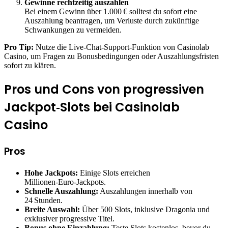
Gewinne rechtzeitig auszahlen
Bei einem Gewinn über 1.000 € solltest du sofort eine
Auszahlung beantragen, um Verluste durch zukünftige
Schwankungen zu vermeiden.
Pro Tip:
Nutze die Live‑Chat‑Support‑Funktion von Casinolab
Casino, um Fragen zu Bonusbedingungen oder Auszahlungsfristen
sofort zu klären.
Pros und Cons von progressiven
Jackpot‑Slots bei Casinolab
Casino
Pros
Hohe Jackpots:
Einige Slots erreichen
Millionen‑Euro‑Jackpots.
Schnelle Auszahlung:
Auszahlungen innerhalb von
24 Stunden.
Breite Auswahl:
Über 500 Slots, inklusive Dragonia und
exklusiver progressive Titel.
Bonus ohne Einzahlung:
Teste Slots kostenlos, bevor du