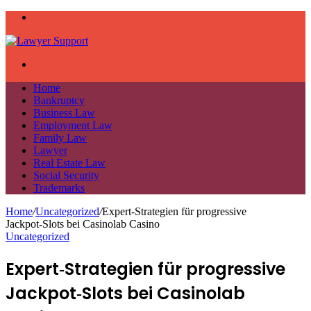
Menu
Search
for
Home
Bankruptcy
Business Law
Employment Law
Family Law
Lawyer
Real Estate Law
Social Security
Trademarks
Home
/
Uncategorized
/
Expert‑Strategien für progressive
Jackpot‑Slots bei Casinolab Casino
Uncategorized
Expert‑Strategien für progressive
Jackpot‑Slots bei Casinolab