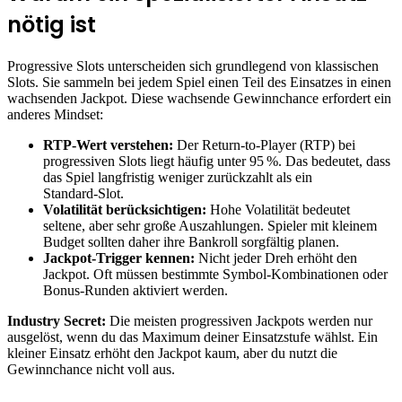
nötig ist
Progressive Slots unterscheiden sich grundlegend von klassischen
Slots. Sie sammeln bei jedem Spiel einen Teil des Einsatzes in einen
wachsenden Jackpot. Diese wachsende Gewinnchance erfordert ein
anderes Mindset:
RTP‑Wert verstehen:
Der Return‑to‑Player (RTP) bei
progressiven Slots liegt häufig unter 95 %. Das bedeutet, dass
das Spiel langfristig weniger zurückzahlt als ein
Standard‑Slot.
Volatilität berücksichtigen:
Hohe Volatilität bedeutet
seltene, aber sehr große Auszahlungen. Spieler mit kleinem
Budget sollten daher ihre Bankroll sorgfältig planen.
Jackpot‑Trigger kennen:
Nicht jeder Dreh erhöht den
Jackpot. Oft müssen bestimmte Symbol‑Kombinationen oder
Bonus‑Runden aktiviert werden.
Industry Secret:
Die meisten progressiven Jackpots werden nur
ausgelöst, wenn du das Maximum deiner Einsatzstufe wählst. Ein
kleiner Einsatz erhöht den Jackpot kaum, aber du nutzt die
Gewinnchance nicht voll aus.