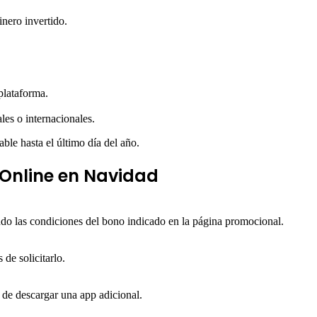
inero invertido.
plataforma.
les o internacionales.
able hasta el último día del año.
 Online en Navidad
iendo las condiciones del bono indicado en la página promocional.
de solicitarlo.
 de descargar una app adicional.