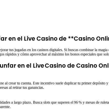
ar en el Live Casino de **Casino Onli
ejorar tus jugadas en los casinos digitales. Si buscas combinar la magi
agos rápidos y cómo aprovechar al máximo los bonos especiales que sol
unfar en el Live Casino de Casino Onl
 al crear tu cuenta. Este incentivo suele duplicar tu primer depósito y
resas al retirar tus ganancias.
ades a largo plazo. Busca slots que superen el 96 % y mesas de ruleta 
arente.