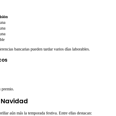
sión
una
una
una
ble
erencias bancarias pueden tardar varios días laborables.
cos
u premio.
e Navidad
illar aún más la temporada festiva. Entre ellas destacan: