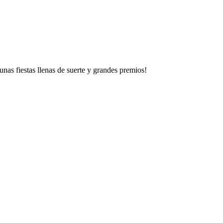
nas fiestas llenas de suerte y grandes premios!