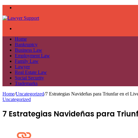
Menu
Search
for
Home
Bankruptcy
Business Law
Employment Law
Family Law
Lawyer
Real Estate Law
Social Security
Trademarks
Home
/
Uncategorized
/
7 Estrategias Navideñas para Triunfar en el L
Uncategorized
7 Estrategias Navideñas para Triunf