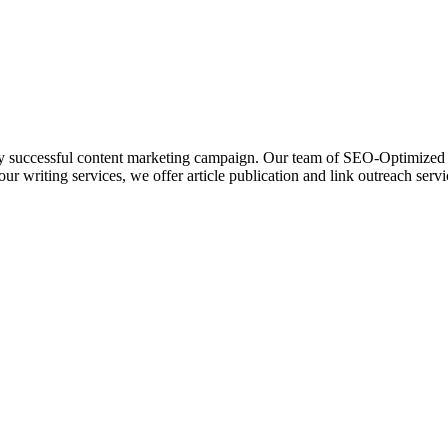
uccessful content marketing campaign. Our team of SEO-Optimized writ
our writing services, we offer article publication and link outreach serv