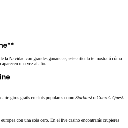
ne**
a de la Navidad con grandes ganancias, este artículo te mostrará cómo
o aparecen una vez al año.
ine
 darte giros gratis en slots populares como
Starburst
o
Gonzo’s Quest
.
europea con una sola cero. En el live casino encontrarás crupieres