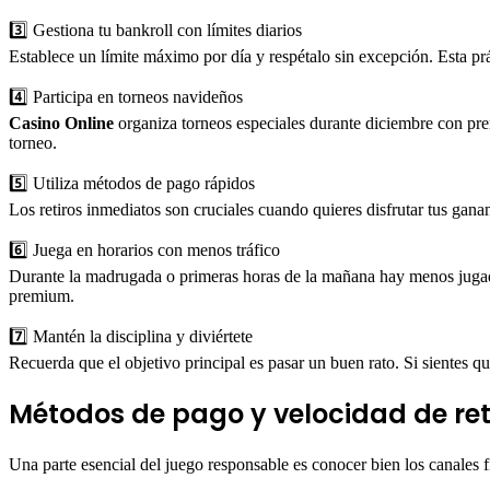
3️⃣ Gestiona tu bankroll con límites diarios
Establece un límite máximo por día y respétalo sin excepción. Esta prác
4️⃣ Participa en torneos navideños
Casino Online
organiza torneos especiales durante diciembre con pre
torneo.
5️⃣ Utiliza métodos de pago rápidos
Los retiros inmediatos son cruciales cuando quieres disfrutar tus gan
6️⃣ Juega en horarios con menos tráfico
Durante la madrugada o primeras horas de la mañana hay menos jugador
premium.
7️⃣ Mantén la disciplina y diviértete
Recuerda que el objetivo principal es pasar un buen rato. Si sientes qu
Métodos de pago y velocidad de ret
Una parte esencial del juego responsable es conocer bien los canales 