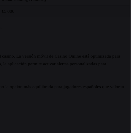
€5 000
s.
el casino. La versión móvil de Casino Online está optimizada para
 la aplicación permite activar alertas personalizadas para
o la opción más equilibrada para jugadores españoles que valoran