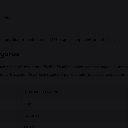
nable.
 su pérdida promedio en un 32 % respecto a quienes no lo hacen.
eguros
teras electrónicas como Skrill o Neteller suelen procesar pagos en meno
 con certificación SSL y esté regulado por una autoridad reconocida co
CASINO ONLINE
< 24 h
3‑5 días
DGOJ