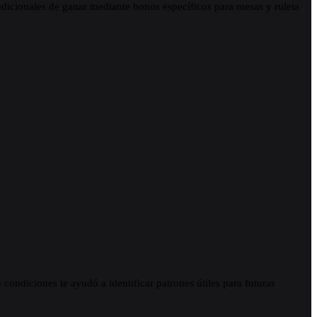
 adicionales de ganar mediante bonos específicos para mesas y ruleta
 condiciones te ayudó a identificar patrones útiles para futuras