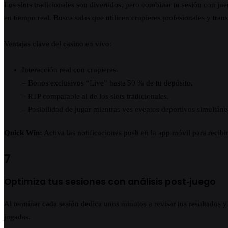
Los slots tradicionales son divertidos, pero combinar tu sesión con j
en tiempo real. Busca salas que utilicen crupieres profesionales y tra
Ventajas clave del casino en vivo:
Interacción real con crupieres.
– Bonos exclusivos “Live” hasta 50 % de tu depósito.
– RTP comparable al de los slots tradicionales.
– Posibilidad de jugar mientras ves eventos deportivos simultán
Quick Win:
Activa las notificaciones push en la app móvil para recibi
7
Optimiza tus sesiones con análisis post‑juego
Al terminar cada sesión dedica unos minutos a revisar tus resultados y 
jugadas.