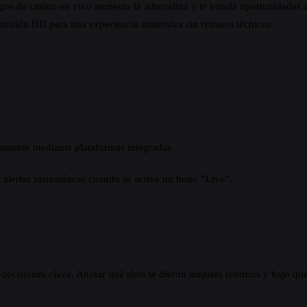
uegos de casino en vivo aumenta la adrenalina y te brinda oportunidades
nsmisión HD para una experiencia inmersiva sin retrasos técnicos.
eamente mediante plataformas integradas.
r alertas instantáneas cuando se active un bono “Live”.
decisiones clave. Anotar qué slots te dieron mejores retornos y bajo qué