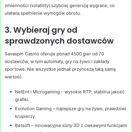
zmienności (volatility) szybciej generują wygrane, co
ułatwia spełnienie wymogów obrotu.
3. Wybieraj gry od
sprawdzonych dostawców
Savaspin Casino oferuje ponad 4500 gier od 70
dostawców, w tym automaty, gry na żywo i zakłady
sportowe. Nie wszystkie jednak przynoszą taką samą
wartość.
NetEnt i Microgaming – wysokie RTP, stabilna jakość
grafiki.
Evolution Gaming – najlepsze gry na żywo, prawdziwi
krupierzy.
Betsoft – innowacyjne sloty 3D z ciekawymi funkcjami