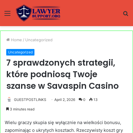
Menu
S
fo
Home
/
Uncategorized
Uncategorized
7 sprawdzonych strategii,
które podniosą Twoje
szanse w Savaspin Casino
GUESTPOSTLINKS
April 2, 2026
0
13
3 minutes read
Wielu graczy skupia się wyłącznie na wielkości bonusu,
zapominając o ukrytych kosztach. Rzeczywisty koszt gry