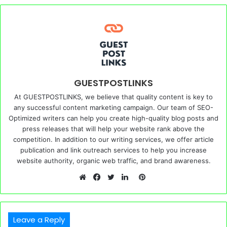
GUESTPOSTLINKS
At GUESTPOSTLINKS, we believe that quality content is key to
any successful content marketing campaign. Our team of SEO-
Optimized writers can help you create high-quality blog posts and
press releases that will help your website rank above the
competition. In addition to our writing services, we offer article
publication and link outreach services to help you increase
website authority, organic web traffic, and brand awareness.
Pinterest
Website
Facebook
Twitter
LinkedIn
Leave a Reply