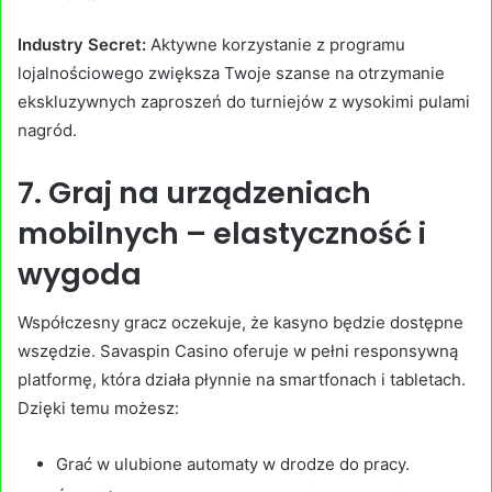
Industry Secret:
Aktywne korzystanie z programu
lojalnościowego zwiększa Twoje szanse na otrzymanie
ekskluzywnych zaproszeń do turniejów z wysokimi pulami
nagród.
7. Graj na urządzeniach
mobilnych – elastyczność i
wygoda
Współczesny gracz oczekuje, że kasyno będzie dostępne
wszędzie. Savaspin Casino oferuje w pełni responsywną
platformę, która działa płynnie na smartfonach i tabletach.
Dzięki temu możesz:
Grać w ulubione automaty w drodze do pracy.