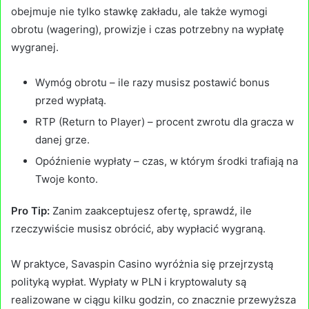
obejmuje nie tylko stawkę zakładu, ale także wymogi
obrotu (wagering), prowizje i czas potrzebny na wypłatę
wygranej.
Wymóg obrotu – ile razy musisz postawić bonus
przed wypłatą.
RTP (Return to Player) – procent zwrotu dla gracza w
danej grze.
Opóźnienie wypłaty – czas, w którym środki trafiają na
Twoje konto.
Pro Tip:
Zanim zaakceptujesz ofertę, sprawdź, ile
rzeczywiście musisz obrócić, aby wypłacić wygraną.
W praktyce, Savaspin Casino wyróżnia się przejrzystą
polityką wypłat. Wypłaty w PLN i kryptowaluty są
realizowane w ciągu kilku godzin, co znacznie przewyższa