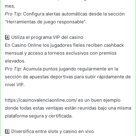
mes.
Pro Tip:
Configura alertas automáticas desde la sección
“Herramientas de juego responsable”.
4️⃣ Utiliza el programa VIP del casino
En Casino Online los jugadores fieles reciben cashback
mensual y acceso a torneos exclusivos con premios
elevados.
Pro Tip:
Acumula puntos jugando regularmente en la
sección de apuestas deportivas para subir rápidamente de
nivel VIP.
https://casinovalenciaonline.com/ es un buen ejemplo
donde todas estas ventajas están reunidas bajo una misma
plataforma segura y certificada.
5️⃣ Diversifica entre slots y casino en vivo