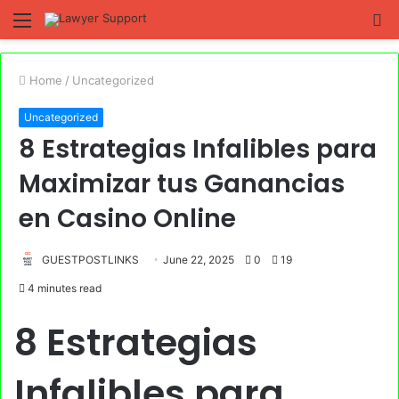
Menu
S
fo
Home
/
Uncategorized
Uncategorized
8 Estrategias Infalibles para
Maximizar tus Ganancias
en Casino Online
GUESTPOSTLINKS
June 22, 2025
0
19
4 minutes read
8 Estrategias
Infalibles para