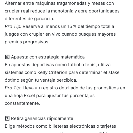
Alternar entre máquinas tragamonedas y mesas con
crupier real reduce la monotonía y abre oportunidades
diferentes de ganancia.​
Pro Tip:
Reserva al menos un 15 % del tiempo total a
juegos con crupier en vivo cuando busques mayores
premios progresivos.​
6️⃣ Apuesta con estrategia matemática
En apuestas deportivas como fútbol o tenis, utiliza
sistemas como Kelly Criterion para determinar el stake
óptimo según tu ventaja percibida.​
Pro Tip:
Lleva un registro detallado de tus pronósticos en
una hoja Excel para ajustar tus porcentajes
constantemente.​
7️⃣ Retira ganancias rápidamente
Elige métodos como billeteras electrónicas o tarjetas