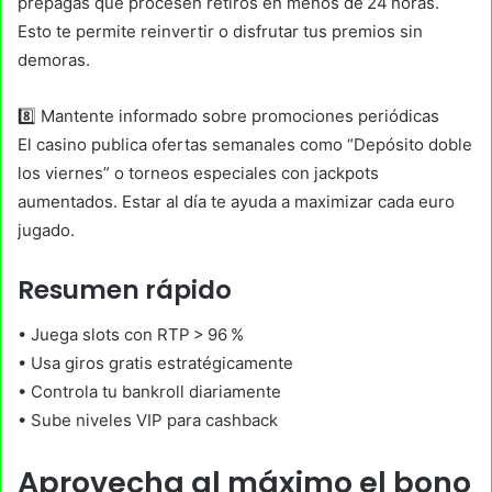
prepagas que procesen retiros en menos de 24 horas.​
Esto te permite reinvertir o disfrutar tus premios sin
demoras.​
8️⃣ Mantente informado sobre promociones periódicas
El casino publica ofertas semanales como “Depósito doble
los viernes” o torneos especiales con jackpots
aumentados.​ Estar al día te ayuda a maximizar cada euro
jugado.​
Resumen rápido
• Juega slots con RTP > 96 %
• Usa giros gratis estratégicamente
• Controla tu bankroll diariamente
• Sube niveles VIP para cashback
Aprovecha al máximo el bono