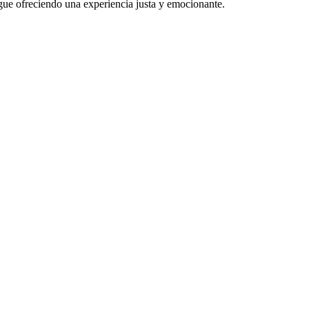
igue ofreciendo una experiencia justa y emocionante.