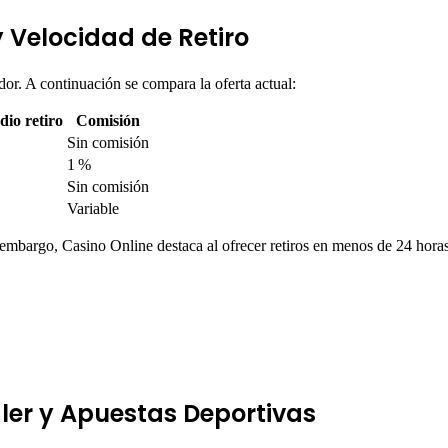
Velocidad de Retiro
dor. A continuación se compara la oferta actual:
io retiro
Comisión
Sin comisión
1 %
Sin comisión
Variable
mbargo, Casino Online destaca al ofrecer retiros en menos de 24 horas p
aler y Apuestas Deportivas