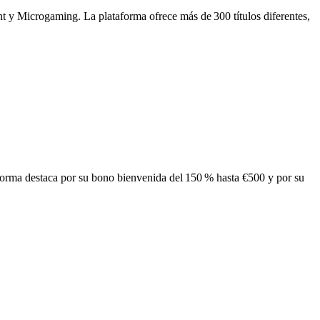
t y Microgaming. La plataforma ofrece más de 300 títulos diferentes,
forma destaca por su bono bienvenida del 150 % hasta €500 y por su