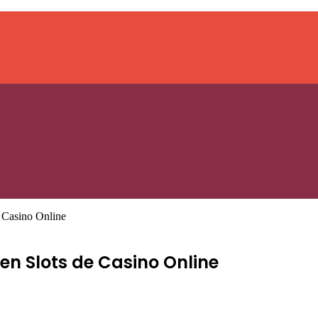
e Casino Online
 en Slots de Casino Online