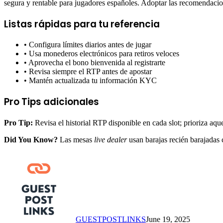
segura y rentable para jugadores españoles. Adoptar las recomendacio
Listas rápidas para tu referencia
• Configura límites diarios antes de jugar
• Usa monederos electrónicos para retiros veloces
• Aprovecha el bono bienvenida al registrarte
• Revisa siempre el RTP antes de apostar
• Mantén actualizada tu información KYC
Pro Tips adicionales
Pro Tip:
Revisa el historial RTP disponible en cada slot; prioriza aq
Did You Know?
Las mesas
live dealer
usan barajas recién barajadas 
GUESTPOSTLINKS
June 19, 2025