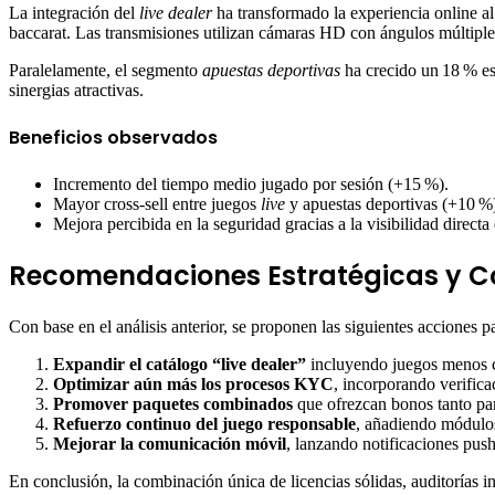
La integración del
live dealer
ha transformado la experiencia online al 
baccarat. Las transmisiones utilizan cámaras HD con ángulos múltiples
Paralelamente, el segmento
apuestas deportivas
ha crecido un 18 % es
sinergias atractivas.
Beneficios observados
Incremento del tiempo medio jugado por sesión (+15 %).
Mayor cross‑sell entre juegos
live
y apuestas deportivas (+10 %
Mejora percibida en la seguridad gracias a la visibilidad directa 
Recomendaciones Estratégicas y C
Con base en el análisis anterior, se proponen las siguientes acciones p
Expandir el catálogo “live dealer”
incluyendo juegos menos 
Optimizar aún más los procesos KYC
, incorporando verific
Promover paquetes combinados
que ofrezcan bonos tanto p
Refuerzo continuo del juego responsable
, añadiendo módulos 
Mejorar la comunicación móvil
, lanzando notificaciones pus
En conclusión, la combinación única de licencias sólidas, auditorías 