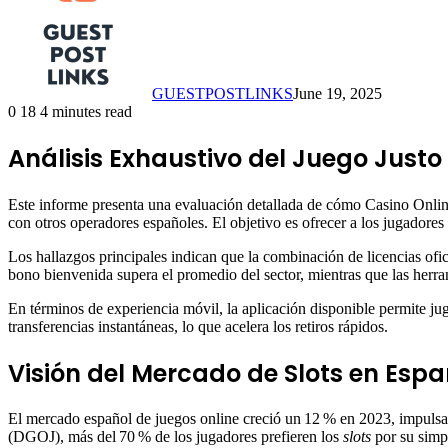
GUESTPOSTLINKS
June 19, 2025
0
18
4 minutes read
Análisis Exhaustivo del Juego Justo
Este informe presenta una evaluación detallada de cómo Casino Onlin
con otros operadores españoles. El objetivo es ofrecer a los jugadores 
Los hallazgos principales indican que la combinación de licencias of
bono bienvenida supera el promedio del sector, mientras que las herr
En términos de experiencia móvil, la aplicación disponible permite ju
transferencias instantáneas, lo que acelera los retiros rápidos.
Visión del Mercado de Slots en Esp
El mercado español de juegos online creció un 12 % en 2023, impulsa
(DGOJ), más del 70 % de los jugadores prefieren los
slots
por su simpl