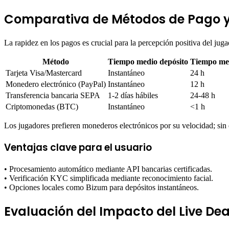
Comparativa de Métodos de Pago y 
La rapidez en los pagos es crucial para la percepción positiva del juga
Método
Tiempo medio depósito
Tiempo med
Tarjeta Visa/Mastercard
Instantáneo
24 h
Monedero electrónico (PayPal)
Instantáneo
12 h
Transferencia bancaria SEPA
1‑2 días hábiles
24‑48 h
Criptomonedas (BTC)
Instantáneo
<1 h
Los jugadores prefieren monederos electrónicos por su velocidad; sin e
Ventajas clave para el usuario
• Procesamiento automático mediante API bancarias certificadas.
• Verificación KYC simplificada mediante reconocimiento facial.
• Opciones locales como Bizum para depósitos instantáneos.
Evaluación del Impacto del Live De