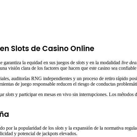
 en Slots de Casino Online
e garantiza la equidad en sus juegos de
slots
y en la modalidad
live dea
una visión clara de los factores que hacen que este casino sea confiable 
iciales, auditorías RNG independientes y un proceso de retiro rápido p
amientas de juego responsable reducen el riesgo de conductas problemáti
gar
slots
y participar en mesas en vivo sin interrupciones. Los métodos d
aña
do por la popularidad de los
slots
y la expansión de la normativa regul
icidad y potencial de jackpots elevados.