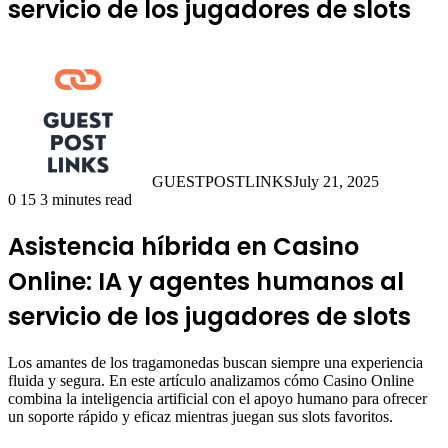
servicio de los jugadores de slots
GUESTPOSTLINKS
July 21, 2025
0
15
3 minutes read
Asistencia híbrida en Casino
Online: IA y agentes humanos al
servicio de los jugadores de slots
Los amantes de los tragamonedas buscan siempre una experiencia
fluida y segura. En este artículo analizamos cómo Casino Online
combina la inteligencia artificial con el apoyo humano para ofrecer
un soporte rápido y eficaz mientras juegan sus slots favoritos.