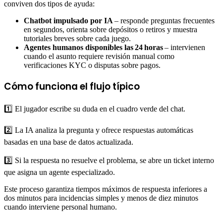
conviven dos tipos de ayuda:
Chatbot impulsado por IA
– responde preguntas frecuentes
en segundos, orienta sobre depósitos o retiros y muestra
tutoriales breves sobre cada juego.
Agentes humanos disponibles las 24 horas
– intervienen
cuando el asunto requiere revisión manual como
verificaciones KYC o disputas sobre pagos.
Cómo funciona el flujo típico
1️⃣ El jugador escribe su duda en el cuadro verde del chat.
2️⃣ La IA analiza la pregunta y ofrece respuestas automáticas
basadas en una base de datos actualizada.
3️⃣ Si la respuesta no resuelve el problema, se abre un ticket interno
que asigna un agente especializado.
Este proceso garantiza tiempos máximos de respuesta inferiores a
dos minutos para incidencias simples y menos de diez minutos
cuando interviene personal humano.