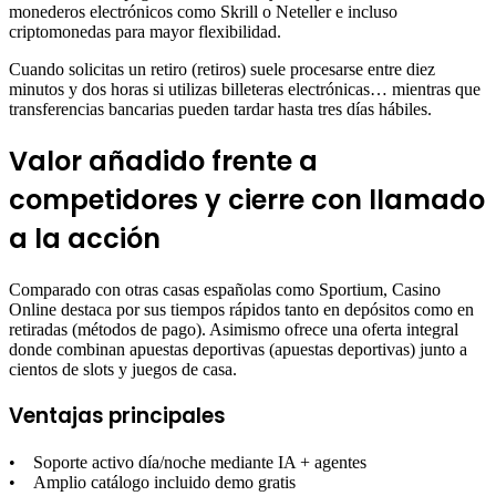
monederos electrónicos como Skrill o Neteller e incluso
criptomonedas para mayor flexibilidad.
Cuando solicitas un retiro (retiros) suele procesarse entre diez
minutos y dos horas si utilizas billeteras electrónicas… mientras que
transferencias bancarias pueden tardar hasta tres días hábiles.
Valor añadido frente a
competidores y cierre con llamado
a la acción
Comparado con otras casas españolas como Sportium, Casino
Online destaca por sus tiempos rápidos tanto en depósitos como en
retiradas (métodos de pago)​​. Asimismo ofrece una oferta integral
donde combinan apuestas deportivas (apuestas deportivas)​‍​‍‍ junto a
cientos dе ​slots ​y juegos de casa.​
Ventajas principales
• Soporte activo día/noche mediante IA + agentes
• Amplio catálogo incluido demo gratis