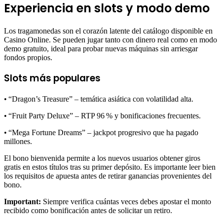
Experiencia en slots y modo demo
Los tragamonedas son el corazón latente del catálogo disponible en
Casino Online. Se pueden jugar tanto con dinero real como en modo
demo gratuito, ideal para probar nuevas máquinas sin arriesgar
fondos propios.
Slots más populares
• “Dragon’s Treasure” – temática asiática con volatilidad alta.
• “Fruit Party Deluxe” – RTP 96 %​ y bonificaciones frecuentes.
• “Mega Fortune Dreams” – jackpot progresivo que ha pagado
millones.
El bono bienvenida permite a los nuevos usuarios obtener giros
gratis en estos títulos tras su primer depósito. Es importante leer bien
los requisitos de apuesta antes de retirar ganancias provenientes del
bono.
Important:
Siempre verifica cuántas veces debes apostar el monto
recibido como bonificación antes de solicitar un retiro.