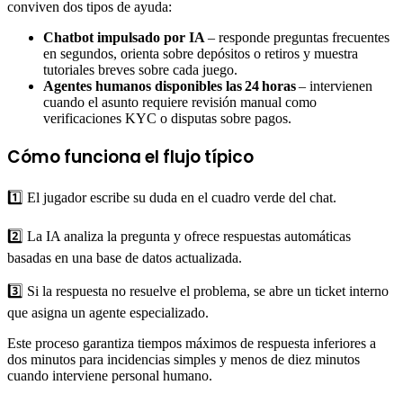
conviven dos tipos de ayuda:
Chatbot impulsado por IA
– responde preguntas frecuentes
en segundos, orienta sobre depósitos o retiros y muestra
tutoriales breves sobre cada juego.
Agentes humanos disponibles las 24 horas
– intervienen
cuando el asunto requiere revisión manual como
verificaciones KYC o disputas sobre pagos.
Cómo funciona el flujo típico
1️⃣ El jugador escribe su duda en el cuadro verde del chat.
2️⃣ La IA analiza la pregunta y ofrece respuestas automáticas
basadas en una base de datos actualizada.
3️⃣ Si la respuesta no resuelve el problema, se abre un ticket interno
que asigna un agente especializado.
Este proceso garantiza tiempos máximos de respuesta inferiores a
dos minutos para incidencias simples y menos de diez minutos
cuando interviene personal humano.