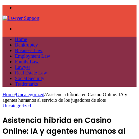
Menu
Search
for
Home
Bankruptcy
Business Law
Employment Law
Family Law
Lawyer
Real Estate Law
Social Security
Trademarks
Home
/
Uncategorized
/
Asistencia híbrida en Casino Online: IA y
agentes humanos al servicio de los jugadores de slots
Uncategorized
Asistencia híbrida en Casino
Online: IA y agentes humanos al