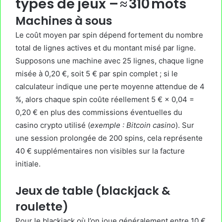
types de jeux – ≈ 310 mots
Machines à sous
Le coût moyen par spin dépend fortement du nombre
total de lignes actives et du montant misé par ligne.
Supposons une machine avec 25 lignes, chaque ligne
misée à 0,20 €, soit 5 € par spin complet ; si le
calculateur indique une perte moyenne attendue de 4
%, alors chaque spin coûte réellement 5 € × 0,04 =
0,20 € en plus des commissions éventuelles du
casino crypto utilisé (
exemple : Bitcoin casino
). Sur
une session prolongée de 200 spins, cela représente
40 € supplémentaires non visibles sur la facture
initiale.
Jeux de table (blackjack &
roulette)
Pour le blackjack où l’on joue généralement entre 10 €