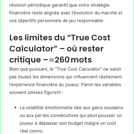
révision périodique garantit que votre stratégie
financière reste alignée avec l’évolution du marché et
vos objectifs personnels de jeu responsable.
Les limites du “True Cost
Calculator” – où rester
critique – ≈ 260 mots
Bien que puissant, le “True Cost Calculator” ne saisit
pas toutes les dimensions qui influencent réellement
l’expérience financière du joueur. Parmi les variables
souvent omises figurent :
La volatilité émotionnelle liée aux gains soudains
ou aux pertes consécutives qui peut pousser un
joueur à dépasser son budget malgré un coût
réel connu