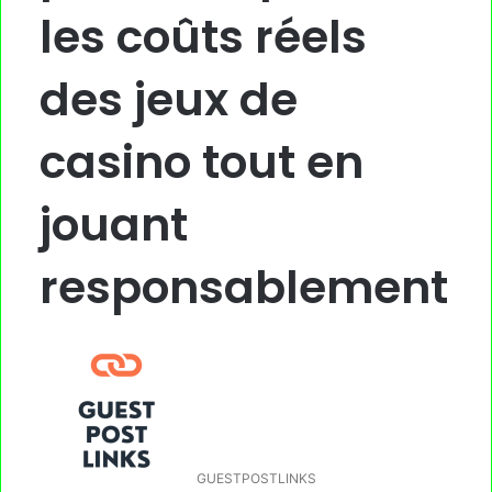
les coûts réels
des jeux de
casino tout en
jouant
responsablement
GUESTPOSTLINKS