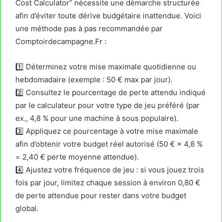
Cost Calculator” nécessite une démarche structurée
afin d’éviter toute dérive budgétaire inattendue. Voici
une méthode pas à pas recommandée par
Comptoirdecampagne.Fr :
1️⃣ Déterminez votre mise maximale quotidienne ou
hebdomadaire (exemple : 50 € max par jour).
2️⃣ Consultez le pourcentage de perte attendu indiqué
par le calculateur pour votre type de jeu préféré (par
ex., 4,8 % pour une machine à sous populaire).
3️⃣ Appliquez ce pourcentage à votre mise maximale
afin d’obtenir votre budget réel autorisé (50 € × 4,8 %
= 2,40 € perte moyenne attendue).
4️⃣ Ajustez votre fréquence de jeu : si vous jouez trois
fois par jour, limitez chaque session à environ 0,80 €
de perte attendue pour rester dans votre budget
global.