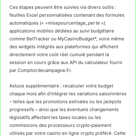
Ces étapes peuvent être suivies via divers outils :
feuilles Excel personnalisées contenant des formules
automatiques (« =mise
pourcentage_perte »),
applications mobiles dédiées au suivi budgétaire
comme
BetTracker
ou
MyCasinoBudget*, voire même
des widgets intégrés aux plateformes qui affichent
directement votre coût réel cumulé pendant la
session en cours grâce aux API du calculateur fourni
par Comptoirdecampagne.Fr.
Astuce supplémentaire : recalculer votre budget
chaque mois afin d’intégrer les variations saisonnières
– telles que les promotions estivales ou les jackpots
progressifs – ainsi que les éventuels changements
législatifs affectant les taxes locales ou les
commissions des processeurs crypto‑paiement
utilisés par votre casino en ligne crypto préféré. Cette