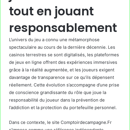
tout en jouant
responsablement
L’univers du jeu a connu une métamorphose
spectaculaire au cours de la dernière décennie. Les
casinos terrestres se sont digitalisés, les plateformes
de jeux en ligne offrent des expériences immersives
grâce à la réalité augmentée, et les joueurs exigent
davantage de transparence sur ce qu’ils dépensent
réellement. Cette évolution s’accompagne d’une prise
de conscience grandissante du rôle que joue la
responsabilité du joueur dans la prévention de
l’addiction et la protection du portefeuille personnel.
Dans ce contexte, le site Comptoirdecampagne.Fr
s’impose comme une référence indépendante