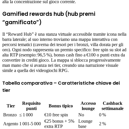
alta la concentrazione sul gioco corrente.
Gamified rewards hub (hub premi
“gamificato”)
Il “Reward Hub” è una stanza virtuale accessibile tramite icona nella
barra laterale; al suo interno troviamo una mappa interattiva con
percorsi tematici (caverna dei tesori per i bronzi, villa dorata per gli
oro). Ogni nodo rappresenta un premio specifico: free spin su slot ad
alta RTP (esempio: 96,5 %), bonus cash fino a €100 o punti extra da
convertire in crediti gioco. La mappa si sblocca progressivamente
man mano che si avanza nei tier, creando una narrazione visuale
simile a quella dei videogiochi RPG.
Tabella comparativa – Caratteristiche chiave dei
tier
Requisito
Accesso
Cashback
Tier
Bonus tipico
punti
lounge
settimanale
Bronzo
≤ 1 000
€10 free spin
No
0 %
€25 bonus + 5%
Lounge
Argento
1 001‑5 000
2 %
extra RTP
base