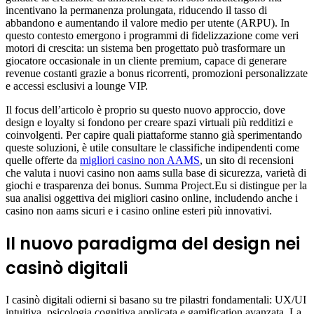
incentivano la permanenza prolungata, riducendo il tasso di
abbandono e aumentando il valore medio per utente (ARPU). In
questo contesto emergono i programmi di fidelizzazione come veri
motori di crescita: un sistema ben progettato può trasformare un
giocatore occasionale in un cliente premium, capace di generare
revenue costanti grazie a bonus ricorrenti, promozioni personalizzate
e accessi esclusivi a lounge VIP.
Il focus dell’articolo è proprio su questo nuovo approccio, dove
design e loyalty si fondono per creare spazi virtuali più redditizi e
coinvolgenti. Per capire quali piattaforme stanno già sperimentando
queste soluzioni, è utile consultare le classifiche indipendenti come
quelle offerte da
migliori casino non AAMS
, un sito di recensioni
che valuta i nuovi casino non aams sulla base di sicurezza, varietà di
giochi e trasparenza dei bonus. Summa Project.Eu si distingue per la
sua analisi oggettiva dei migliori casino online, includendo anche i
casino non aams sicuri e i casino online esteri più innovativi.
Il nuovo paradigma del design nei
casinò digitali
I casinò digitali odierni si basano su tre pilastri fondamentali: UX/UI
intuitiva, psicologia cognitiva applicata e gamification avanzata. La