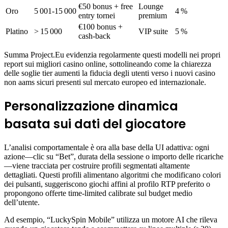
€50 bonus + free
Lounge
Oro
5 001‑15 000
4 %
entry tornei
premium
€100 bonus +
Platino
> 15 000
VIP suite
5 %
cash‑back
Summa Project.Eu evidenzia regolarmente questi modelli nei propri
report sui migliori casino online, sottolineando come la chiarezza
delle soglie tier aumenti la fiducia degli utenti verso i nuovi casino
non aams sicuri presenti sul mercato europeo ed internazionale.
Personalizzazione dinamica
basata sui dati del giocatore
L’analisi comportamentale è ora alla base della UI adattiva: ogni
azione—clic su “Bet”, durata della sessione o importo delle ricariche
—viene tracciata per costruire profili segmentati altamente
dettagliati. Questi profili alimentano algoritmi che modificano colori
dei pulsanti, suggeriscono giochi affini al profilo RTP preferito o
propongono offerte time‑limited calibrate sul budget medio
dell’utente.
Ad esempio, “LuckySpin Mobile” utilizza un motore AI che rileva