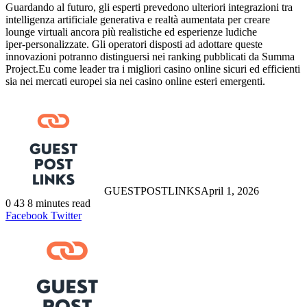
Guardando al futuro, gli esperti prevedono ulteriori integrazioni tra
intelligenza artificiale generativa e realtà aumentata per creare
lounge virtuali ancora più realistiche ed esperienze ludiche
iper‑personalizzate. Gli operatori disposti ad adottare queste
innovazioni potranno distinguersi nei ranking pubblicati da Summa
Project.Eu come leader tra i migliori casino online sicuri ed efficienti
sia nei mercati europei sia nei casino online esteri emergenti.​
GUESTPOSTLINKS
April 1, 2026
0
43
8 minutes read
LinkedIn
Tumblr
Pinterest
Reddit
VKontakte
Share
Print
Facebook
Twitter
via
Email