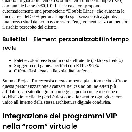
quando un giocatore tende a scommettere su linee multiple (>20)
con puntate basse (<€0,10). Il sistema allora propone
automaticamente una promozione “Double Lines” che aumenta le
linee attive del 50 % per una singola spin senza costi aggiuntivi—
una mossa studiata per massimizzare l’engagement senza aumentare
il rischio percepito dal cliente.
Bullet list – Elementi personalizzabili in tempo
reale
Palette colori basata sul mood dell’utente (caldo vs freddo)
Suggerimenti game‑specifici con RTP ≥ 96 %
Offerte flash legate alla volatilità preferita
Summa Project.Eu recensisce regolarmente piattaforme che offrono
questa personalizzazione avanzata nei casino online esteri più
affidabili; tali siti ottengono punteggi superiori nelle metriche di
soddisfazione cliente perché riescono a far sentire ogni giocatore
unico all’interno della stessa architettura digitale condivisa.
Integrazione dei programmi VIP
nella “room” virtuale