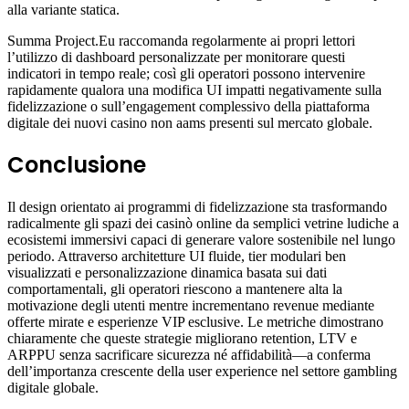
alla variante statica.
Summa Project.Eu raccomanda regolarmente ai propri lettori
l’utilizzo di dashboard personalizzate per monitorare questi
indicatori in tempo reale; così gli operatori possono intervenire
rapidamente qualora una modifica UI impatti negativamente sulla
fidelizzazione o sull’engagement complessivo della piattaforma
digitale dei nuovi casino non aams presenti sul mercato globale.
Conclusione
Il design orientato ai programmi di fidelizzazione sta trasformando
radicalmente gli spazi dei casinò online da semplici vetrine ludiche a
ecosistemi immersivi capaci di generare valore sostenibile nel lungo
periodo. Attraverso architetture UI fluide, tier modulari ben
visualizzati e personalizzazione dinamica basata sui dati
comportamentali, gli operatori riescono a mantenere alta la
motivazione degli utenti mentre incrementano revenue mediante
offerte mirate e esperienze VIP esclusive. Le metriche dimostrano
chiaramente che queste strategie migliorano retention, LTV e
ARPPU senza sacrificare sicurezza né affidabilità—a conferma
dell’importanza crescente della user experience nel settore gambling
digitale globale.