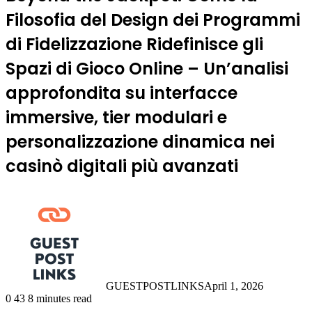
Filosofia del Design dei Programmi
di Fidelizzazione Ridefinisce gli
Spazi di Gioco Online – Un’analisi
approfondita su interfacce
immersive, tier modulari e
personalizzazione dinamica nei
casinò digitali più avanzati
GUESTPOSTLINKS
April 1, 2026
0
43
8 minutes read