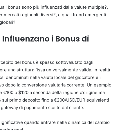
ali bonus sono più influenzati dalle valute multiple?,
r mercati regionali diversi?, e quali trend emergenti
globali?
 Influenzano i Bonus di
ercepito del bonus è spesso sottovalutato dagli
re una struttura fissa universalmente valida. In realtà
si denominati nella valuta locale del giocatore e i
tivo dopo la conversione valutaria corrente. Un esempio
re €100 o $120 a seconda della regione d’origine ma
% sul primo deposito fino a €200/USD/EUR equivalenti
l gateway di pagamento scelto dal cliente.​
significative quando entrare nella dinamica del cambio
agering pool.