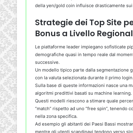
della yen/gold coin influisce drasticamente sui 
Strategie dei Top Site p
Bonus a Livello Regiona
Le piattaforme leader impiegano sofisticate pip
demografiche quasi in tempo reale dal momento d
successive.
Un modello tipico parte dalla segmentazione g
con la valuta selezionata durante il primo login
Sulla base di queste informazioni nasce una ma
algoritmi predittivi basati su machine learning.
Questi modelli riescono a stimare quale perce
“match” rispetto ad uno “free spin”, tenendo con
nella zona specifica.
Ad esempio gli abitanti dei Paesi Bassi mostr
mentre gli utenti scandinavi tendono verso slot 