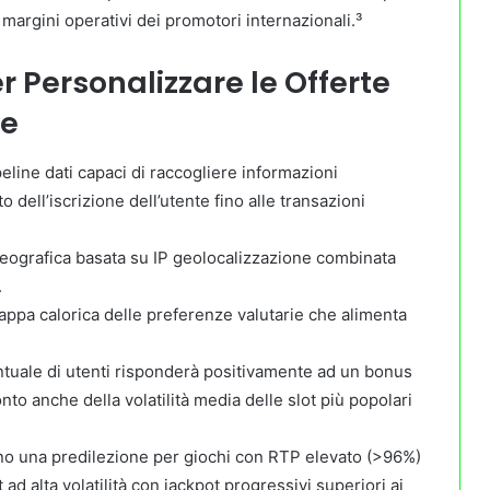
margini operativi dei promotori internazionali.​³​
er Personalizzare le Offerte
le
eline dati capaci di raccogliere informazioni
ell’iscrizione dell’utente fino alle transazioni
eografica basata su IP geolocalizzazione combinata
.
ppa calorica delle preferenze valutarie che alimenta
ntuale di utenti risponderà positivamente ad un bonus
to anche della volatilità media delle slot più popolari
ano una predilezione per giochi con RTP elevato (>96%)
ad alta volatilità con jackpot progressivi superiori ai