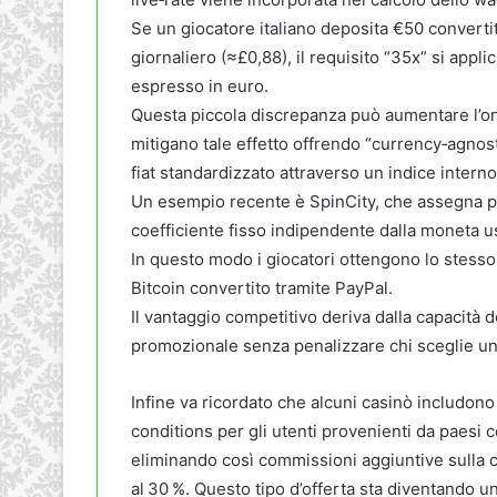
Se un giocatore italiano deposita €50 converti
giornaliero (≈£0,88), il requisito “35x” si appli
espresso in euro.
Questa piccola discrepanza può aumentare l’one
mitigano tale effetto offrendo “currency‑agnost
fiat standardizzato attraverso un indice inter
Un esempio recente è SpinCity, che assegna pun
coefficiente fisso indipendente dalla moneta 
In questo modo i giocatori ottengono lo stess
Bitcoin convertito tramite PayPal.
Il vantaggio competitivo deriva dalla capacità d
promozionale senza penalizzare chi sceglie un
Infine va ricordato che alcuni casinò includon
conditions per gli utenti provenienti da paesi 
eliminando così commissioni aggiuntive sulla c
al 30 %. Questo tipo d’offerta sta diventando un