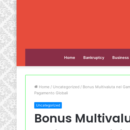
Home
Bankruptcy
Business
Home
/
Uncategorized
/
Bonus Multivaluta nel Gami
Pagamento Globali
Uncategorized
Bonus Multival